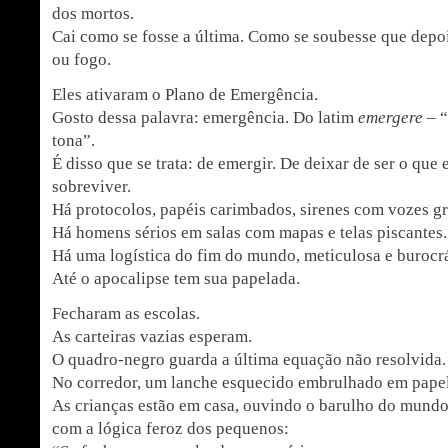
dos mortos.
Cai como se fosse a última. Como se soubesse que depoi
ou fogo.
Eles ativaram o Plano de Emergência.
Gosto dessa palavra: emergência. Do latim
emergere
– “
tona”.
É disso que se trata: de emergir. De deixar de ser o que
sobreviver.
Há protocolos, papéis carimbados, sirenes com vozes g
Há homens sérios em salas com mapas e telas piscantes.
Há uma logística do fim do mundo, meticulosa e burocrá
Até o apocalipse tem sua papelada.
Fecharam as escolas.
As carteiras vazias esperam.
O quadro-negro guarda a última equação não resolvida.
No corredor, um lanche esquecido embrulhado em papel
As crianças estão em casa, ouvindo o barulho do mundo
com a lógica feroz dos pequenos: