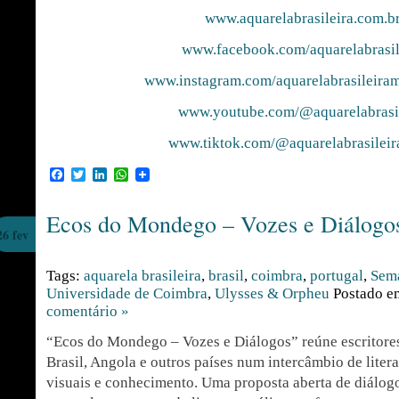
www.aquarelabrasileira.com.b
www.facebook.com/aquarelabrasil
www.instagram.com/aquarelabrasileira
www.youtube.com/@aquarelabrasil
www.tiktok.com/@aquarelabrasilei
Facebook
Twitter
LinkedIn
WhatsApp
Ecos do Mondego – Vozes e Diálogo
26 fev
Tags:
aquarela brasileira
,
brasil
,
coimbra
,
portugal
,
Sema
Universidade de Coimbra
,
Ulysses & Orpheu
Postado 
comentário »
“Ecos do Mondego – Vozes e Diálogos” reúne escritores 
Brasil, Angola e outros países num intercâmbio de litera
visuais e conhecimento. Uma proposta aberta de diálogo