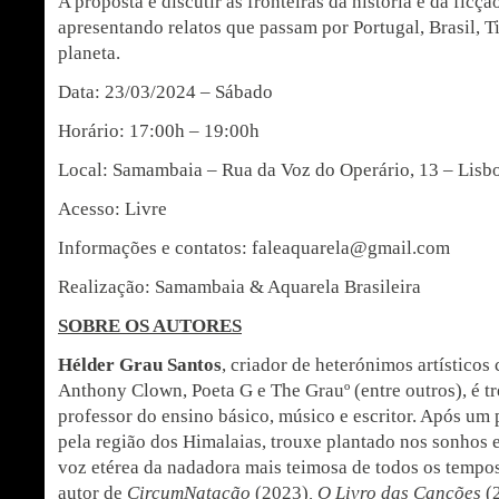
A proposta é discutir as fronteiras da história e da ficçã
apresentando relatos que passam por Portugal, Brasil, Ti
planeta.
Data: 23/03/2024 – Sábado
Horário: 17:00h – 19:00h
Local: Samambaia – Rua da Voz do Operário, 13 – Lisbo
Acesso: Livre
Informações e contatos: faleaquarela@gmail.com
Realização: Samambaia & Aquarela Brasileira
SOBRE OS AUTORES
Hélder Grau Santos
, criador de heterónimos artístico
Anthony Clown, Poeta G e The Grauº (entre outros), é tr
professor do ensino básico, músico e escritor. Após um 
pela região dos Himalaias, trouxe plantado nos sonhos e
voz etérea da nadadora mais teimosa de todos os tempos
autor de
CircumNatação
(2023)
, O Livro das Canções
(