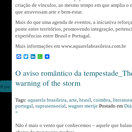
criação de vínculos, ao mesmo tempo em que amplia o o
que atravessam arte e bem-estar.
Mais do que uma agenda de eventos, a iniciativa reforç
ponte entre territórios, promovendo integração, pertenc
experiências entre Brasil e Portugal.
Mais informações em www.aquarelabrasileira.com.br
Facebook
Twitter
LinkedIn
WhatsApp
O aviso romântico da tempestade_Th
warning of the storm
28 jan
Tags:
aquarela brasileira
,
arte
,
brasil
,
coimbra
,
literatura
portugal
,
suprasensorial
,
wagner merije
Postado em
Diá
»
Não é mais o vento que conhecemos – aquele que balanç