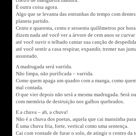
cheiro de mangueira madura.
É outra coisa agora.
Algo que se levanta das entranhas do tempo com dentes
planeta partido.
Cento e quarenta, cento e sessenta quilômetros por hor
dizem nada até você ver a árvore de cem anos se curva
até você ouvir o telhado cantar sua canção de despedid
até você sentir a casa respirar, expandir, tremer nas ju
assustado.
A madrugada será varrida.
Não limpa, não purificada – varrida.
Como quem apaga um quadro com a manga, como quem j
mal contada.
O que vier depois não será a mesma madrugada. Será out
com memória de destruição nos galhos quebrados.
E a chuva – ah, a chuva!
Não é a chuva dos poetas, aquela que cai mansinha par
É uma chuva fria, forte, vertical como uma sentença.
Cai com vontade de furar o solo, de atingir o centro da t