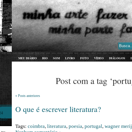
MEU DIÁRIO
BIO
SOM
LIVRO
FOTO
VÍDEO
DIÁLOGOS
Post com a tag ‘portu
« Posts anteriores
O que é escrever literatura?
24
maio
Tags:
coimbra
,
literatura
,
poesia
,
portugal
,
wagner meri