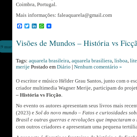
Coimbra, Portugal.
Mais informações: faleaquarela@gmail.com
Facebook
Twitter
LinkedIn
WhatsApp
Visões de Mundos – História vs Ficç
19 mar
Tags:
aquarela brasileira
,
aquarela brasiliera
,
lisboa
,
lit
merije
Postado em
Diário
|
Nenhum comentário »
O escritor e músico Hélder Grau Santos, junto com o esc
criador multimedia Wagner Merije, participam do proje
– História vs Ficção
.
No evento os autores apresentam seus livros mais recen
(2023) e
Sol do novo mundo – Fatos e curiosidades sob
Brasil e outras guerras e revoluções que impactaram 
com outros criadores e apresentam uma pequena tertúli