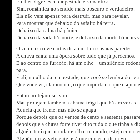
Eu lhes digo: esta tempestade é romântica.
Sim, romântica no sentido mais obscuro e verdadeiro.
Ela não vem apenas para destruir, mas para revelar.
Para mostrar que debaixo do asfalto há terra.
Debaixo da calma há pânico.
Debaixo da vida há morte, e debaixo da morte há mais v
O vento escreve cartas de amor furiosas nas paredes.
A chuva canta uma ópera sobre tudo que já perdemos.
E no centro do furacão, há um olho – um silêncio redon
para.
É ali, no olho da tempestade, que você se lembra do se
Que você vê, claramente, o que importa e o que é apena
Então protejam-se, sim.
Mas protejam também a chama frágil que há em vocês.
Aquela que treme, mas não se apaga.
Porque depois que os ventos de cento e sessenta passar
depois que a chuva forte tiver dito tudo o que tinha a di
alguém terá que acordar e olhar o mundo, esteja como es
Alguém provavelmente terá que começar de novo.