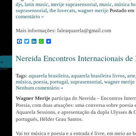
djs
,
latin music
,
merije suprasensorial
,
music
,
música br
suprasensorial
,
the lovecats
,
wagner merije
Postado em
comentário »
Mais informações: faleaquarela@gmail.com
Facebook
Twitter
LinkedIn
WhatsApp
Nereida Encontros Internacionais de
16
maio
Tags:
aquarela brasileira
,
aquarela brasileira livros
,
arte
música
,
poesia
,
portugal
,
suprasensorial
,
wagner merije
Nenhum comentário »
Wagner Merije
participa do Nereida – Encontros Inter
Poesia, com duas atuações: uma conversa sobre poesia e
Aquarela Sessions, e apresentação da dupla Ulysses & 
portugués, Hélder Grau Santos.
Vai ter música e poesia e a entrada é livre, em meio ao 