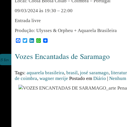
Local: Coola Boola Colab – Coimbra – Portugal
09/03/2024 às 19:30 – 22:00
Entrada livre
Produção: Ulysses & Orpheu + Aquarela Brasileira
Facebook
Twitter
LinkedIn
WhatsApp
Vozes Encantadas de Saramago
15 fev
Tags:
aquarela brasileira
,
brasil
,
josé saramago
,
literatu
de coimbra
,
wagner merije
Postado em
Diário
|
Nenhum 