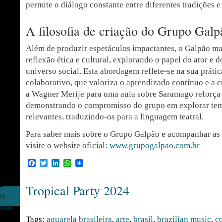
permite o diálogo constante entre diferentes tradições e
A filosofia de criação do Grupo Galp
Além de produzir espetáculos impactantes, o Galpão m
reflexão ética e cultural, explorando o papel do ator e d
universo social. Esta abordagem reflete-se na sua práti
colaborativo, que valoriza o aprendizado contínuo e a c
a Wagner Merije para uma aula sobre Saramago reforça e
demonstrando o compromisso do grupo em explorar tema
relevantes, traduzindo-os para a linguagem teatral.
Para saber mais sobre o Grupo Galpão e acompanhar as
visite o website oficial:
www.grupogalpao.com.br
Facebook
Twitter
LinkedIn
WhatsApp
Tropical Party 2024
23
maio
Tags:
aquarela brasileira
,
arte
,
brasil
,
brazilian music
,
c