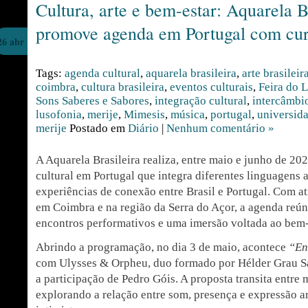
Cultura, arte e bem-estar: Aquarela B
promove agenda em Portugal com cur
26 abr
Tags:
agenda cultural
,
aquarela brasileira
,
arte brasileir
coimbra
,
cultura brasileira
,
eventos culturais
,
Feira do 
Sons Saberes e Sabores
,
integração cultural
,
intercâmbio
lusofonia
,
merije
,
Mimesis
,
música
,
portugal
,
universid
merije
Postado em
Diário
|
Nenhum comentário »
A Aquarela Brasileira realiza, entre maio e junho de 2
cultural em Portugal que integra diferentes linguagens a
experiências de conexão entre Brasil e Portugal. Com a
em Coimbra e na região da Serra do Açor, a agenda reúne
encontros performativos e uma imersão voltada ao bem-
Abrindo a programação, no dia 3 de maio, acontece
“En
com Ulysses & Orpheu, duo formado por Hélder Grau Sa
a participação de Pedro Góis. A proposta transita entre 
explorando a relação entre som, presença e expressão a