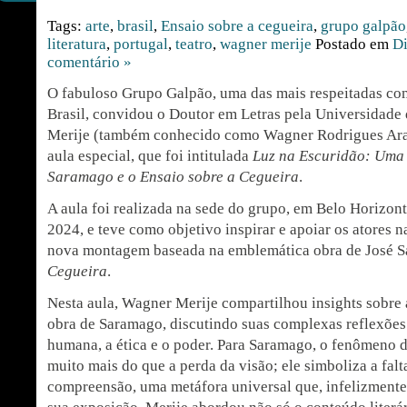
Tags:
arte
,
brasil
,
Ensaio sobre a cegueira
,
grupo galpão
literatura
,
portugal
,
teatro
,
wagner merije
Postado em
Di
comentário »
O fabuloso Grupo Galpão, uma das mais respeitadas com
Brasil, convidou o Doutor em Letras pela Universidad
Merije (também conhecido como Wagner Rodrigues Araú
aula especial, que foi intitulada
Luz na Escuridão: Uma 
Saramago e o Ensaio sobre a Cegueira
.
A aula foi realizada na sede do grupo, em Belo Horizont
2024, e teve como objetivo inspirar e apoiar os atores 
nova montagem baseada na emblemática obra de José 
Cegueira
.
Nesta aula, Wagner Merije compartilhou insights sobr
obra de Saramago, discutindo suas complexas reflexões
humana, a ética e o poder. Para Saramago, o fenômeno d
muito mais do que a perda da visão; ele simboliza a falt
compreensão, uma metáfora universal que, infelizmente