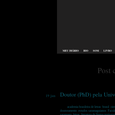
MEU DIÁRIO
BIO
SOM
LIVRO
Post 
Doutor (PhD) pela Univ
19 jan
Tags:
academia brasileira de letras
,
brasil
,
cie
doutoramento
,
estudos saramaguianos
,
Facul
saramago
,
letras
,
literatura de língua portugu