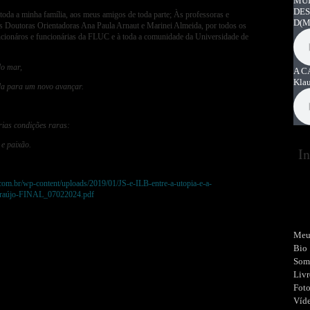
MUI
DES
toda a minha família, aos meus amigos de toda parte; Às professoras e
D
(M
s Doutoras Orientadoras Ana Paula Arnaut e Marinei Almeida, por todos os
cionáros e funcionárias da FLUC e à toda a comunidade da Universidade de
do mar,
A C
Kla
da para um novo avançar.
rias condições raras:
 e paixão.
In
e.com.br/wp-content/uploads/2019/01/JS-e-ILB-entre-a-utopia-e-a-
-Araújo-FINAL_07022024.pdf
Meu
Bio
Som
Livr
Fot
Víd