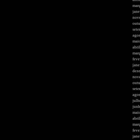
mar
jane
nov
out
set
ago
mai
abri
mar
feve
jane
dez
nov
out
set
ago
julh
jun
mai
abri
mar
feve
jane