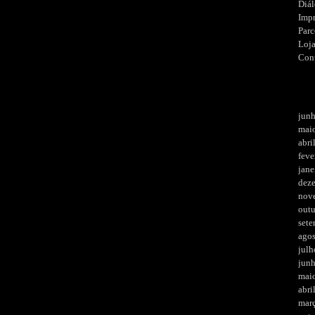
Diá
Imp
Parc
Loj
Con
jun
mai
abri
feve
jane
dez
nov
out
set
ago
julh
jun
mai
abri
mar