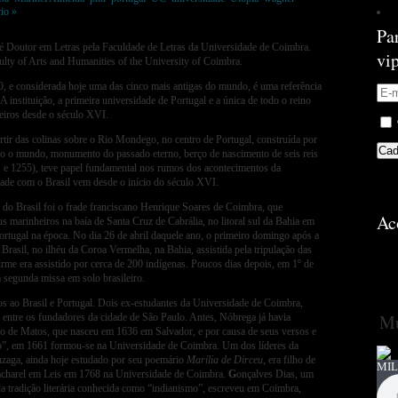
io »
Pa
 Doutor em Letras pela Faculdade de Letras da Universidade de Coimbra.
vi
culty of Arts and Humanities of the University of Coimbra.
 e considerada hoje uma das cinco mais antigas do mundo, é uma referência
.A instituição, a primeira universidade de Portugal e a única de todo o reino
leiros desde o século XVI.
rtir das colinas sobre o Rio Mondego, no centro de Portugal, construída por
o o mundo, monumento do passado eterno, berço de nascimento de seis reis
131 e 1255), teve papel fundamental nos rumos dos acontecimentos da
dade com o Brasil vem desde o início do século XVI.
r do Brasil foi o frade franciscano Henrique Soares de Coimbra, que
Ac
marinheiros na baía de Santa Cruz de Cabrália, no litoral sul da Bahia em
rtugal na época. No dia 26 de abril daquele ano, o primeiro domingo após a
 Brasil, no ilhéu da Coroa Vermelha, na Bahia, assistida pela tripulação das
firme era assistido por cerca de 200 indígenas. Poucos dias depois, em 1º de
 segunda missa em solo brasileiro.
s ao Brasil e Portugal. Dois ex-estudantes da Universidade de Coimbra,
Mú
 entre os fundadores da cidade de São Paulo. Antes, Nóbrega já havia
io de Matos, que nasceu em 1636 em Salvador, e por causa de seus versos e
no”, em 1661 formou-se na Universidade de Coimbra. Um dos líderes da
zaga, ainda hoje estudado por seu poemário
Marília de Dirceu
, era filho de
MIL
 bacharel em Leis em 1768 na Universidade de Coimbra.
G
onçalves Dias, um
a tradição literária conhecida como “indianismo”, escreveu em Coimbra,