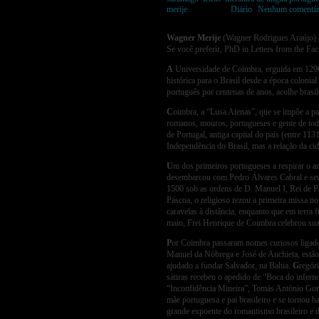
merije
Postado em
Diário
|
Nenhum comentár
Wagner Merije
(Wagner Rodrigues Araújo) é
Se você preferir, PhD in Letters from the Fa
A
Universidade de Coimbra, erguida em 1290,
histórica para o Brasil desde a época colonial
português por centenas de anos, acolhe brasi
C
oimbra, a “Lusa Atenas”, que se impõe a pa
romanos, mouros, portugueses e gente de tod
de Portugal, antiga capital do país (entre 1
Independência do Brasil, mas a relação da ci
U
m dos primeiros portugueses a respirar o a
desembarcou com Pedro Álvares Cabral e seus 
1500 sob as ordens de D. Manuel I, Rei de Po
Páscoa, o religioso rezou a primeira missa no
caravelas à distância, enquanto que em terra 
maio, Frei Henrique de Coimbra celebrou sua
P
or Coimbra passaram nomes curiosos ligado
Manuel da Nóbrega e José de Anchieta, estão
ajudado a fundar Salvador, na Bahia.
G
regór
sátiras recebeu o apedido de “Boca do infer
“Inconfidência Mineira”, Tomás António Gon
mãe portuguesa e pai brasileiro e se tornou
grande expoente do romantismo brasileiro e d