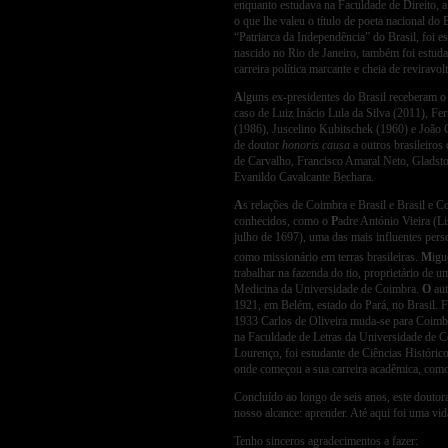
enquanto estudava na Faculdade de Direito, a
o que lhe valeu o título de poeta nacional do
“Patriarca da Independência” do Brasil, foi 
nascido no Rio de Janeiro, também foi estud
carreira política marcante e cheia de revirav
A
lguns ex-presidentes do Brasil receberam o 
caso de Luiz Inácio Lula da Silva (2011), F
(1986), Juscelino Kubitschek (1960) e João 
de doutor
honoris causa
a outros brasileiro
de Carvalho, Francisco Amaral Neto, Gladsto
Evanildo Cavalcante Bechara.
A
s relações de Coimbra e Brasil e Brasil e 
conhecidos, como o
P
adre António Vieira (Li
julho de 1697), uma das mais influentes pers
como missionário em terras brasileiras.
M
igu
trabalhar na fazenda do tio, proprietário de
Medicina da Universidade de Coimbra.
O
aut
1921, em Belém, estado do Pará, no Brasil. 
1933 Carlos de Oliveira muda-se para Coimbra
na Faculdade de Letras da Universidade de 
Lourenço, foi estudante de Ciências Históri
onde começou a sua carreira acadêmica, como 
Concluído ao longo de seis anos, este douto
nosso alcance: aprender. Até aqui foi uma vida
Tenho sinceros agradecimentos a fazer: