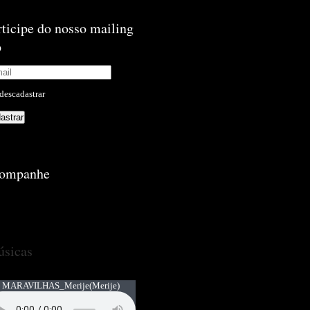
rticipe do nosso mailing
p
descadastrar
ompanhe
sicas
 MARAVILHAS_Merije
(Merije)