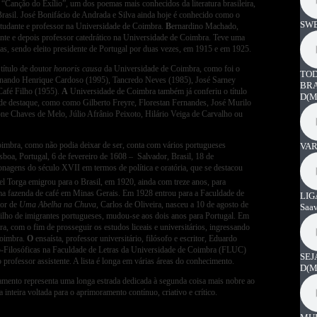
 “Canção do Exílio”, um dos poemas mais conhecidos da literatura brasileira,
 Brasil. José Bonifácio de Andrada e Silva ainda hoje é conhecido como o
SWE
estudante e professor na Universidade de Coimbra.
B
ernardino Machado,
ante e depois professor catedrático na Universidade de Coimbra. Teve uma
oltas, sendo eleito presidente de Portugal por duas vezes, em 1915 e em 1925.
título de doutor
honoris causa
da Universidade de Coimbra, como foi o
TOD
ernando Henrique Cardoso (1995), Tancredo Neves (1985), José Sarney
BRA
Café Filho (1955).
A
Universidade de Coimbra também já conferiu o título
D
(M
s de destaque, como como Gilberto Freyre, Florestan Fernandes, José Murilo
ne Chaves de Melo, Júlio Afrânio Peixoto, Hilário Veiga de Carvalho ou
Coimbra, como não podia deixar de ser, conta com vários portugueses
VAR
sboa, Portugal, 6 de fevereiro de 1608 – Salvador, Brasil, 18 de
onagens do século XVII em termos de política e oratória, que se destacou
el Torga emigrou para o Brasil, em 1920,
ainda com treze anos, para
 uma fazenda de café em Minas Gerais. Em 1928 entrou para a Faculdade de
LIG
or de
Uma Abelha na Chuva
, Carlos de Oliveira, nasceu a 10 de agosto de
Saa
Filho de imigrantes portugueses, mudou-se aos dois anos para Portugal. Em
, com o fim de prosseguir os estudos liceais e universitários, ingressando
Coimbra.
O
ensaísta, professor universitário, filósofo e escritor, Eduardo
co-Filosóficas na Faculdade de Letras da Universidade de Coimbra (FLUC)
SEJ
professor assistente. A lista é longa em várias áreas do conhecimento.
D
(M
ramento representa uma longa estrada dedicada à segunda coisa mais nobre ao
 inteira voltada para o aprimoramento contínuo, criativo e crítico.