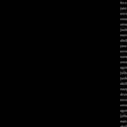
feve
jane
nov
out
set
jun
mai
abri
jane
nov
out
set
ago
julh
jun
abri
mar
dez
nov
set
ago
julh
mai
abri