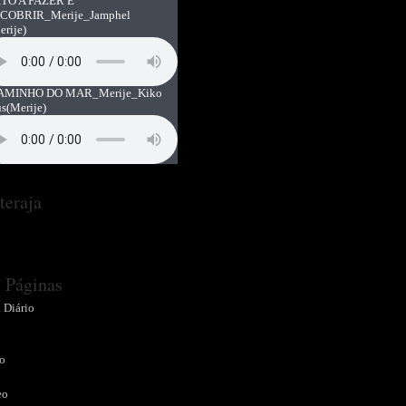
TO A FAZER E
COBRIR_Merije_Jamphel
erije)
AMINHO DO MAR_Merije_Kiko
us
(Merije)
teraja
Páginas
 Diário
o
o
eo