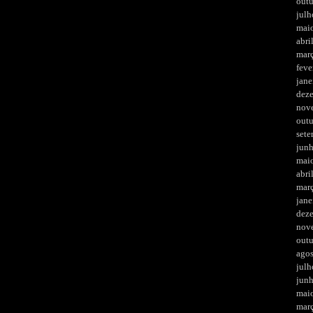
out
julh
mai
abri
mar
feve
jane
dez
nov
out
set
jun
mai
abri
mar
jane
dez
nov
out
ago
julh
jun
mai
mar