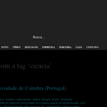
FOTO
VÍDEO
DIÁLOGOS
IMPRENSA
PARCERIA
LOJA
CONTATO
com a tag ‘ciencia’
ersidade de Coimbra (Portugal)
ncia
,
coimbra
,
conhecimento
,
cultura
,
distopia
,
doutor
,
doutorado
,
dade de Letras da Universidade de Coimbra
,
ignácio de loyola brandão
,
josé
esa
,
Marinei Almeida
,
phd
,
portugal
,
UC
,
universidade
,
Utopia
,
wagner