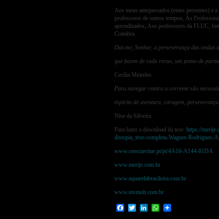
Aos meus antepassados (entes presentes) e a 
professores de outros tempos; Às Professora
aprendizados; Aos professores da FLUC, fun
Coimbra.
Dai-me, Senhor, a perseverança das ondas 
que fazem de cada recuo, um ponto de parti
Cecília Meireles
Para navegar contra a corrente são necessá
espírito de aventura, coragem, perseverança
Nise da Silveira
Para fazer o download da tese:
https://merij
distopia_tese-completa-Wagner-Rodrigues
www.cienciavitae.pt/pt/4A16-A144-81DA
www.merije.com.br
www.aquarelabrasileira.com.br
www.mvmob.com.br
Facebook
Twitter
LinkedIn
WhatsApp