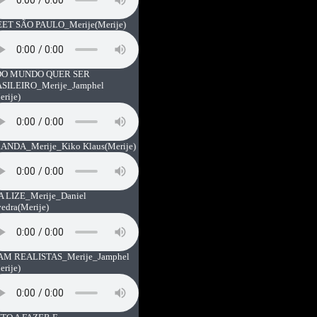
ET SÃO PAULO_Merije
(Merije)
O MUNDO QUER SER
SILEIRO_Merije_Jamphel
erije)
ANDA_Merije_Kiko Klaus
(Merije)
A LIZE_Merije_Daniel
vedra
(Merije)
AM REALISTAS_Merije_Jamphel
erije)