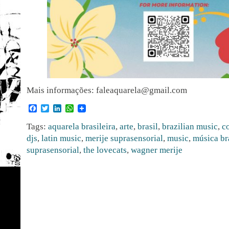
Mais informações: faleaquarela@gmail.com
Facebook
Twitter
LinkedIn
WhatsApp
Tags:
aquarela brasileira
,
arte
,
brasil
,
brazilian music
,
c
djs
,
latin music
,
merije suprasensorial
,
music
,
música br
suprasensorial
,
the lovecats
,
wagner merije