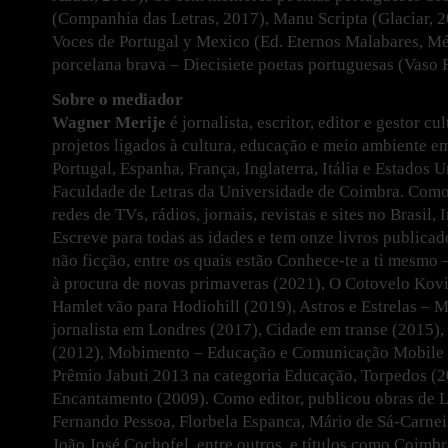
(Companhia das Letras, 2017), Manu Scripta (Glaciar, 2
Voces de Portugal y Mexico (Ed. Eternos Malabares, M
porcelana brava – Diecisiete poetas portuguesas (Vaso 
Sobre o mediador
Wagner Merije
é jornalista, escritor, editor e gestor c
projetos ligados à cultura, educação e meio ambiente e
Portugal, Espanha, França, Inglaterra, Itália e Estados 
Faculdade de Letras da Universidade de Coimbra. Como 
redes de TVs, rádios, jornais, revistas e sites no Brasil, 
Escreve para todas as idades e tem onze livros publicado
não ficção, entre os quais estão Conhece-te a ti mesmo 
à procura de novas primaveras (2021), O Cotovelo Kov
Hamlet vão para Hodiohill (2019), Astros e Estrelas –
jornalista em Londres (2017), Cidade em transe (2015)
(2012), Mobimento – Educação e Comunicação Mobile (
Prêmio Jabuti 2013 na categoria Educação, Torpedos (2
Encantamento (2009). Como editor, publicou obras de 
Fernando Pessoa, Florbela Espanca, Mário de Sá-Carnei
João José Cochofel, entre outros, e títulos como Coimb