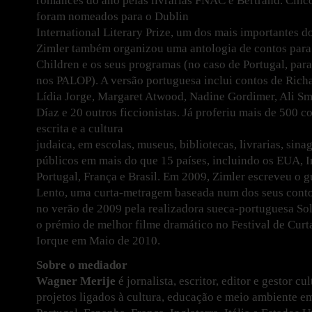
romances do ano pelas livrarias FNAC e Bertrand. Cinc
foram nomeados para o Dublin
International Literary Prize, um dos mais importantes 
Zimler também organizou uma antologia de contos para 
Children e os seus programas (no caso de Portugal, par
nos PALOP). A versão portuguesa inclui contos de Rich
Lídia Jorge, Margaret Atwood, Nadine Gordimer, Ali Sm
Díaz e 20 outros ficcionistas. Já proferiu mais de 500 c
escrita e a cultura
judaica, em escolas, museus, bibliotecas, livrarias, sina
públicos em mais do que 15 países, incluindo os EUA, In
Portugal, França e Brasil. Em 2009, Zimler escreveu o 
Lento, uma curta-metragem baseada num dos seus contos
no verão de 2009 pela realizadora sueca-portuguesa So
o prémio de melhor filme dramático no Festival de Cur
Iorque em Maio de 2010.
Sobre o mediador
Wagner Merije
é jornalista, escritor, editor e gestor c
projetos ligados à cultura, educação e meio ambiente e