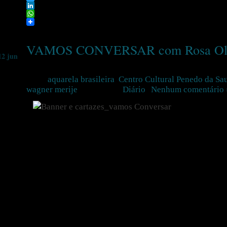
Twitter
LinkedIn
WhatsApp
VAMOS CONVERSAR com Rosa Oli
12 jun
Tags:
aquarela brasileira
,
Centro Cultural Penedo da Sa
wagner merije
Postado em
Diário
|
Nenhum comentário 