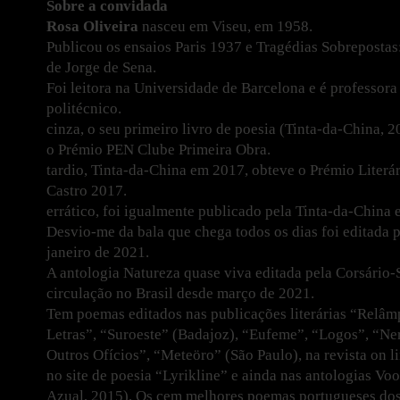
Sobre a convidada
Rosa Oliveira
nasceu em Viseu, em 1958.
Publicou os ensaios Paris 1937 e Tragédias Sobreposta
de Jorge de Sena.
Foi leitora na Universidade de Barcelona e é professora
politécnico.
cinza, o seu primeiro livro de poesia (Tinta-da-China, 
o Prémio PEN Clube Primeira Obra.
tardio, Tinta-da-China em 2017, obteve o Prémio Literá
Castro 2017.
errático, foi igualmente publicado pela Tinta-da-China
Desvio-me da bala que chega todos os dias foi editada 
janeiro de 2021.
A antologia Natureza quase viva editada pela Corsário-S
circulação no Brasil desde março de 2021.
Tem poemas editados nas publicações literárias “Relâ
Letras”, “Suroeste” (Badajoz), “Eufeme”, “Logos”, “Ner
Outros Ofícios”, “Meteöro” (São Paulo), na revista on l
no site de poesia “Lyrikline” e ainda nas antologias V
Azual, 2015), Os cem melhores poemas portugueses dos