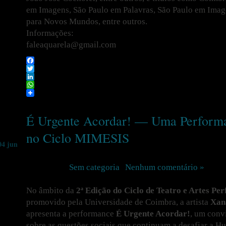
em Imagens, São Paulo em Palavras, São Paulo em Imag
para Novos Mundos, entre outros.
Informações:
faleaquarela@gmail.com
Facebook
Twitter
LinkedIn
WhatsApp
É Urgente Acordar! — Uma Performa
no Ciclo MIMESIS
04 jun
Postado em
Sem categoria
|
Nenhum comentário »
No âmbito da
2ª Edição do Ciclo de Teatro e Artes 
promovido pela Universidade de Coimbra, a artista
Xan
apresenta a performance
É Urgente Acordar!
, um convi
sobre as questões sociais que continuam a desafiar a H