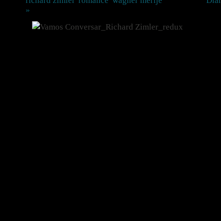
richard zimler
,
romance
,
wagner merije
Postado em
Diár
»