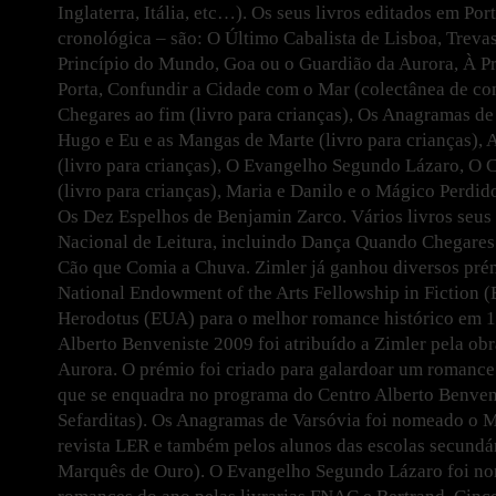
Inglaterra, Itália, etc…). Os seus livros editados em Po
cronológica – são: O Último Cabalista de Lisboa, Treva
Princípio do Mundo, Goa ou o Guardião da Aurora, À Pr
Porta, Confundir a Cidade com o Mar (colectânea de c
Chegares ao fim (livro para crianças), Os Anagramas de 
Hugo e Eu e as Mangas de Marte (livro para crianças), A
(livro para crianças), O Evangelho Segundo Lázaro, O
(livro para crianças), Maria e Danilo e o Mágico Perdido
Os Dez Espelhos de Benjamin Zarco. Vários livros seus
Nacional de Leitura, incluindo Dança Quando Chegares 
Cão que Comia a Chuva. Zimler já ganhou diversos prém
National Endowment of the Arts Fellowship in Fiction 
Herodotus (EUA) para o melhor romance histórico em 19
Alberto Benveniste 2009 foi atribuído a Zimler pela ob
Aurora. O prémio foi criado para galardoar um romance
que se enquadra no programa do Centro Alberto Benven
Sefarditas). Os Anagramas de Varsóvia foi nomeado o M
revista LER e também pelos alunos das escolas secundá
Marquês de Ouro). O Evangelho Segundo Lázaro foi n