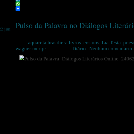
LinkedIn
WhatsApp
Pulso da Palavra no Diálogos Literár
22 jun
Tags:
aquarela brasiliera livros
,
ensaios
,
Lia Testa
,
poes
wagner merije
Postado em
Diário
|
Nenhum comentário 