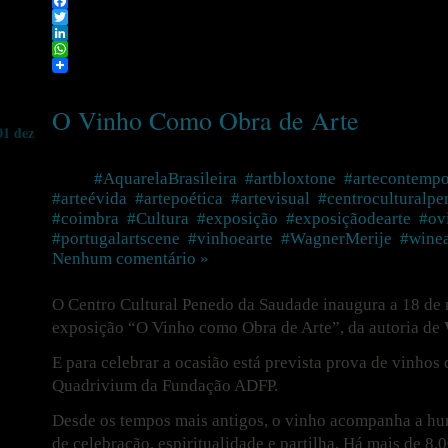
Facebook
Twitter
LinkedIn
WhatsApp
O Vinho Como Obra de Arte
01 dez
Tags:
#AquarelaBrasileira
,
#artbloxtone
,
#artecontemp
#arteévida
,
#artepoética
,
#artevisual
,
#centroculturalp
#coimbra
,
#Cultura
,
#exposição
,
#exposiçãodearte
,
#ov
#portugalartscene
,
#vinhoearte
,
#WagnerMerije
,
#winea
Nenhum comentário »
O Centro Cultural Penedo da Saudade inaugura a 18 de 
exposição “O Vinho como Obra de Arte”, da autoria de
E para celebrar a ocasião está prevista prova de vinhos
Quadrivium da Fundação ADFP.
Desde os tempos mais antigos, o vinho acompanha a h
de celebração, espiritualidade e partilha. Há mais de 8.