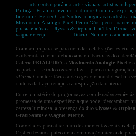
Tags:
arte contemporânea
,
artes visuais
,
artistas indepe
Portugal
,
Estaleiro
,
eventos culturais Coimbra
,
exposiçã
Interiores
,
Hélder Grau Santos
,
inauguração artística
,
ma
Movimento Analogic Pixel
,
Pedro Góis
,
performance po
poesia e música
,
Ulysses & Orpheu
,
Unt1tled Format
,
v
wagner merije
Postado em
Diário
|
Nenhum comentário 
Coimbra prepara-se para uma das celebrações estéticas 
exuberantes e mais deliciosamente barrocas do calendári
Galeria
ESTALEIRO
, o
Movimento Analogic Pixel
e o 
as portas — e todos os sentidos — para a inauguração 
#Format
, um território onde o gesto manual desafia a ve
onde cada traço recupera a respiração da matéria.
Entre o mistério do programa, as coordenadas semi-cós
promessa de uma experiência que pode “descambar” nu
certeza luminosa: a presença do duo
Ulysses & Orpheu
Grau Santos
e
Wagner Merije
.
Convidados para atuar num dos momentos centrais da 
Orpheu levam a palco uma combinação intensa de poesi