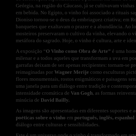
Geórgia, na região do Cáucaso, já se cultivavam vinhas
em bebida. No Egipto, o vinho foi associado a rituais s
Dioniso tornou-se o deus da embriaguez criativa; em Ro
banquetes que exaltavam o prazer e a abundância. Ao l
mosteiros preservaram o cultivo da vinha, elevando o v
metáfora do sagrado. Hoje, o vinho é cultura, arte e ide
A exposição “
O Vinho como Obra de Arte”
é uma home
milenar e a todos aqueles que transformam a uva em poes
garrafas deixam de ser apenas recipientes: tornam-se pr
reimaginadas por
Wagner Merije
como esculturas pict
flores monumentais, rostos enigmáticos e paisagens sen
uma janela para um diálogo entre tradição e contempor
intensidade cromática de
Van Gogh
, as formas reinven
minúcia de
David Bailly
.
As imagens são apresentadas em diferentes suportes e
poéticas sobre o vinho
em
português, inglês, espanhol
diálogo entre culturas e sensibilidades.
Este é um universo onde o vinho é transformado em art