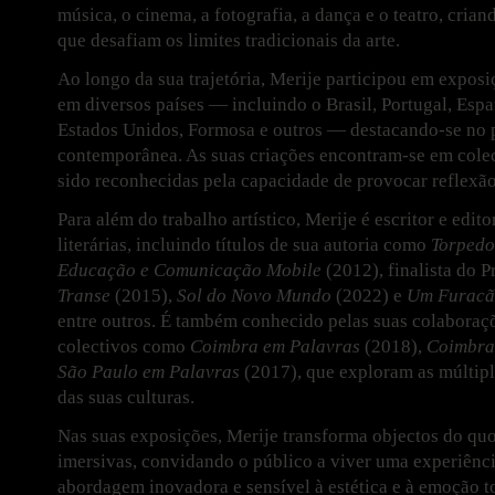
música, o cinema, a fotografia, a dança e o teatro, crian
que desafiam os limites tradicionais da arte.
Ao longo da sua trajetória, Merije participou em exposiç
em diversos países — incluindo o Brasil, Portugal, Espa
Estados Unidos, Formosa e outros — destacando-se no 
contemporânea. As suas criações encontram-se em colec
sido reconhecidas pela capacidade de provocar reflexã
Para além do trabalho artístico, Merije é escritor e edit
literárias, incluindo títulos de sua autoria como
Torpedo
Educação e Comunicação Mobile
(2012), finalista do P
Transe
(2015),
Sol do Novo Mundo
(2022) e
Um Furacã
entre outros. É também conhecido pelas suas colaboraç
colectivos como
Coimbra em Palavras
(2018),
Coimbra
São Paulo em Palavras
(2017), que exploram as múltipl
das suas culturas.
Nas suas exposições, Merije transforma objectos do quo
imersivas, convidando o público a viver uma experiênci
abordagem inovadora e sensível à estética e à emoção 