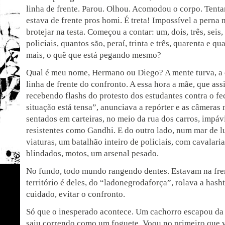
linha de frente. Parou. Olhou. Acomodou o corpo. Tenta
estava de frente pros homi. É treta! Impossível a perna 
brotejar na testa. Começou a contar: um, dois, três, seis,
policiais, quantos são, peraí, trinta e três, quarenta e
mais, o quê que está pegando mesmo?
Qual é meu nome, Hermano ou Diego? A mente turva, a c
linha de frente do confronto. A essa hora a mãe, que assi
recebendo flashs do protesto dos estudantes contra o f
situação está tensa”, anunciava a repórter e as câmeras
sentados em carteiras, no meio da rua dos carros, impávi
resistentes como Gandhi. E do outro lado, num mar de l
viaturas, um batalhão inteiro de policiais, com cavalaria
blindados, motos, um arsenal pesado.
No fundo, todo mundo rangendo dentes. Estavam na fre
território é deles, do “ladonegrodaforça”, rolava a has
cuidado, evitar o confronto.
Só que o inesperado acontece. Um cachorro escapou da
saiu correndo como um foguete. Voou no primeiro que 