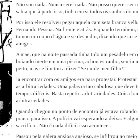
Não sou nada. Nunca serei nada. Não posso querer ser 
sabia que à parte isso, tinha em si todos os sonhos do 
Por isso ele resolveu pegar aquela camiseta branca velha
Fernando Pessoa. Na frente e atrás. E quando terminou,
tomou um copo d’água e se despediu, dizendo que ia se
amigos.
A mãe, que na noite passada tinha tido um pesadelo em
boiando inerte em uma piscina, achou estranho, sentiu 
peito, mas se limitou a dizer “Se cuide meu filho!”
Ia encontrar com os amigos era para protestar. Protesta
as arbitrariedades. Uma palavra tão cabulosa que deve 
tempos difíceis. Basta repetir: arbitrariedades. Coisa l
arbitrariedades.
Quando chegou no ponto de encontro já estava rolando 
pouco para isso. A polícia vai esperando a deixa. E alg
sacrifício. Não é nada difícil isso acontecer.
Passou pela galera ansiosa ansioso, se infiltrou no mei