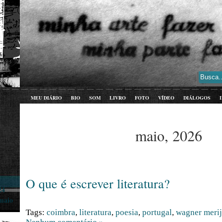
MEU DIÁRIO
BIO
SOM
LIVRO
FOTO
VÍDEO
DIÁLOGOS
maio, 2026
O que é escrever literatura?
24
maio
Tags:
coimbra
,
literatura
,
poesia
,
portugal
,
wagner meri