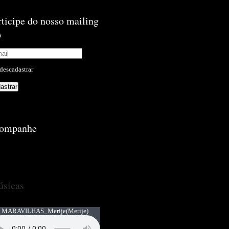
rticipe do nosso mailing
p
descadastrar
ompanhe
sicas
 MARAVILHAS_Merije
(Merije)