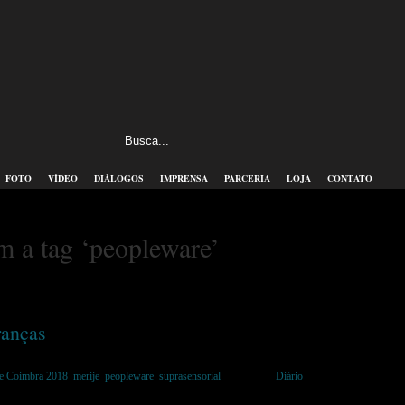
FOTO
VÍDEO
DIÁLOGOS
IMPRENSA
PARCERIA
LOJA
CONTATO
m a tag ‘peopleware’
ranças
de Coimbra 2018
,
merije
,
peopleware
,
suprasensorial
Postado em
Diário
|