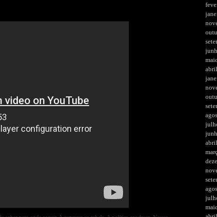
feve
jane
nov
out
set
jun
mai
abri
jane
nov
out
set
ago
julh
jun
abri
mar
dez
nov
set
ago
julh
mai
abri