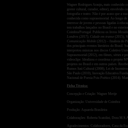
Wagner Rodrigues Araujo
,
mais conhecido 
gestor cultural, curador, editor), envolvido c
fotografia e teatro. Não é por acaso que a sua
conhecida como suprasensorial. Ao longo de s
interesse de jovens e pessoas ligadas à educaç
tem trabalhos lançados no Brasil e no exteri
Coimbra/Portugal. Publicou os livros
Mexidi
Londres (2017), Cidade em transe
(2015),
V
Comunicação Mobile
(2012) – finalista do P
dos principais eventos literários do Brasil. 
interpretou músicas nos discos Coletivo Univ
Suprasensorial (2012), em filmes, séries e pro
videoclipe. Idealizou e coordena o projeto M
projetos no Brasil e em outros países. Receb
Rumos Itaú Cultural (2008), Lei de Incentiv
São Paulo (2010), Inovação Educativa Fundaç
Nacional de Poesia Psiu Poético (2014). Man
Ficha Técnica:
Concepção e Criação: Wagner Merije
Organização: Universidade de Coimbra
Produção: Aquarela Brasileira
Colaborações: Roberta Scatolini, Dora M.S.
Agradecimentos: Colaboradores, Casa da Esqu