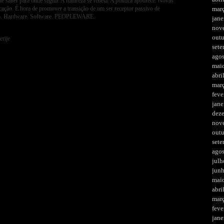
e saber para onde seguir. A natureza se rebela. A política apodrece. Novas
ação. É hora de promover a transição de um ser receptor passivo de
mar
nto. Hardware. Software. PEOPLEWARE.
jane
nov
out
erije
set
ago
mai
abri
mar
feve
jane
dez
nov
out
set
ago
julh
jun
mai
abri
mar
feve
jane