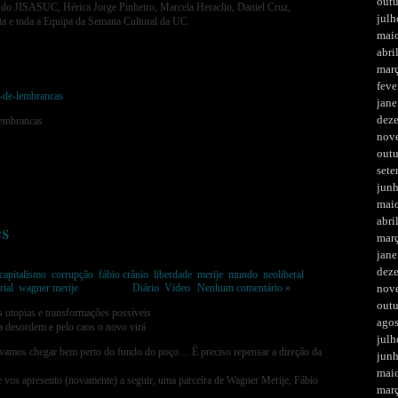
out
do JISASUC, Hérica Jorge Pinheiro, Marcela Heraclio, Daniel Cruz,
julh
ta e toda a Equipa da Semana Cultural da UC
mai
abri
mar
feve
-de-lembrancas
jane
dez
lembrancas
nov
out
set
jun
mai
abri
es
mar
jane
dez
capitalismo
,
corrupção
,
fábio crânio
,
liberdade
,
merije
,
mundo
,
neoliberal
,
rial
,
wagner merije
Postado em
Diário
,
Vídeo
|
Nenhum comentário »
nov
out
s utopias e transformações possíveis
ago
a desordem e pelo caos o novo virá
julh
 vamos chegar bem perto do fundo do poço… É preciso repensar a direção da
jun
mai
vos apresento (novamente) a seguir, uma parceira de Wagner Merije, Fábio
mar