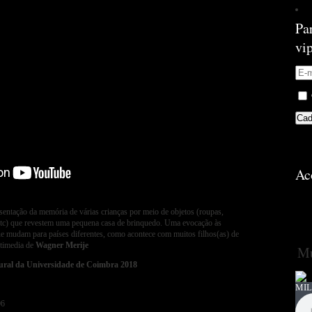
Pa
vi
Ac
entação da memória de várias crianças por meio de objetos (roupas,
 etc) que revestem uma pequena casa de brinquedo. Uma evocação às
ue mudam para países diferentes, como acontece com muitos filhos(as) de
timedia de
Wagner Merije
Mú
ral da Universidade de Coimbra 2018
MIL
06