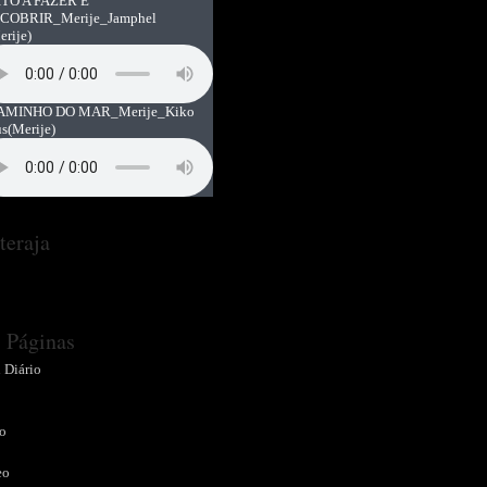
TO A FAZER E
COBRIR_Merije_Jamphel
erije)
AMINHO DO MAR_Merije_Kiko
us
(Merije)
teraja
Páginas
 Diário
o
o
eo