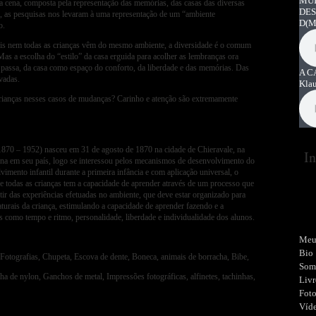
MUI
a cena, composta pela representação das memórias, das casas das diversas
DES
cia, as pesquisas nos levaram à uma representação de um “ambiente
D
(M
o.
is nem todas as crianças vêm do mesmo ambiente, a diversidade é o comum
Mas a escolha do “estilo” da casa erguida para acolher as lembranças ora
passa, da casa como espaço do conforto, da liberdade e das memórias. Das
A C
vadas.
Kla
rianças nesses casos de mudanças? Carinho e atenção são extremamente
870 – 1952) nasceu em 31 de agosto de 1870 na cidade de Chieravale, na
In
cina em seu país, logo se interessou pelos mecanismos de desenvolvimento do
imento infantil durante a primeira infância e com aplicação universal, o
ue todas as crianças tem a capacidade de aprender através de um processo que
ir das experiências efetuadas no ambiente, que deve estar organizado para
turais da criança, estimulando a capacidade de aprender fazendo e a
s como tempo e ritmo, personalidade, liberdade e individualidade dos alunos.
Meu
Bio
otografias, Chupeta, Escova de dente, Boneca, animais de borracha, Bibe,
Som
nha de nylon, Ganchos de metal, Impressões fotográficas, alfinetes, tachinhas,
Livr
Fot
Víd