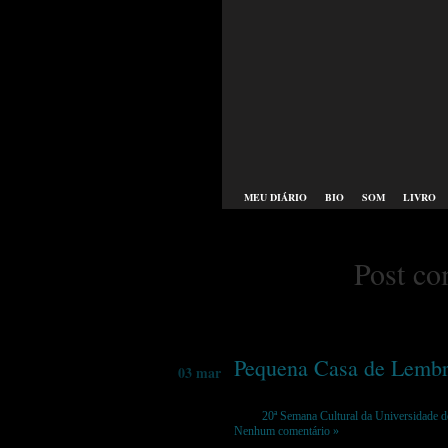
MEU DIÁRIO
BIO
SOM
LIVRO
Post co
Pequena Casa de Lemb
03 mar
Tags:
20ª Semana Cultural da Universidade 
Nenhum comentário »