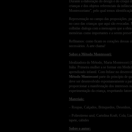
Durante a elaboração do design e do croqui d
crianças e dos objetos referenciais da infân
Montessoriano”, pelo qual temos identificaçã
Representação no campo das proposições, po
no caso das crianças que aqui são evocadas. 
colhidas dialoga com a mensagem que a obra 
memórias como importantes e a serem preser
Reflitamos: como ficam os corações dessas c
necessários. A arte chama!
Sobre o Método Montessori:
Idealizadora do Método, Maria Montessori (1
Itália. Primeira mulher a se formar em Medi
aprendizado infantil. Com ênfase no desenvolv
Método Montessori
parte do princípio de q
deve ser desenvolvido espontaneamente a part
proporcionar a manifestação dos interesses na
experimentação da criança, respeitando fatore
Materiais:
– Roupas, Calçados, Brinquedos, Desenhos, F
– Poliestireno azul, Cartolina Kraft, Cola, Li
tapete, cabides
Sobre o autor: