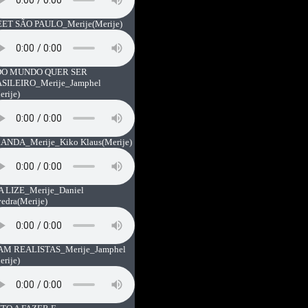
ET SÃO PAULO_Merije
(Merije)
O MUNDO QUER SER
SILEIRO_Merije_Jamphel
erije)
ANDA_Merije_Kiko Klaus
(Merije)
A LIZE_Merije_Daniel
vedra
(Merije)
AM REALISTAS_Merije_Jamphel
erije)