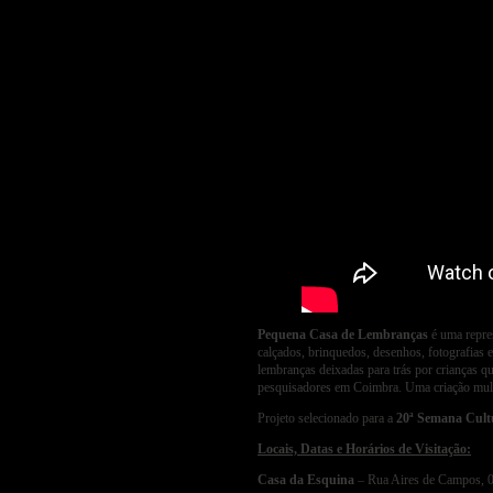
Pequena Casa de Lembranças
é uma repres
calçados, brinquedos, desenhos, fotografias
lembranças deixadas para trás por crianças q
pesquisadores em Coimbra. Uma criação mul
Projeto selecionado para a
20ª Semana Cultu
Locais, Datas e Horários de Visitação:
Casa da Esquina
– Rua Aires de Campos, 