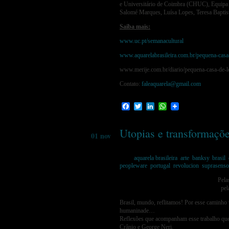
e Universitário de Coimbra (CHUC), Equipa 
Salomé Marques, Luísa Lopes, Teresa Baptis
Saiba mais:
www.uc.pt/semanacultural
www.aquarelabrasileira.com.br/pequena-casa
www.merije.com.br/diario/pequena-casa-de-
Contato:
faleaquarela@gmail.com
Facebook
Twitter
LinkedIn
WhatsApp
Utopias e transformaçõ
01 nov
Tags:
aquarela brasileira
,
arte
,
banksy
,
brasil
,
peopleware
,
portugal
,
revolucion
,
suprasenso
Pela
pel
Brasil, mundo, reflitamos! Por esse caminho
humaninade…
Reflexões que acompanham esse trabalho que 
Crânio e George Neri.