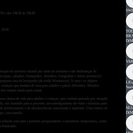
SWE
2h30 e das 14h30 às 18h30
, 3030
TOD
BRA
D
(M
VAR
ntação do universo infantil por meio da memória e das lembranças de
(roupas, calçados, brinquedos, desenhos, fotografias e outros pertences)
equena casa de brinquedo (de estilo Montessori). A casa e os objetos
LIG
r crianças que mudam de casa para cidades e países diferentes. Mundos
Saa
s tem sempre muito para contar.
uma chama de vida para adultos e crianças, quer tenham passado por situação
o, um chamado para o presente, um entrelaçamento de vidas e histórias para
SEJ
, de pertencimento e de obsolescências emocionais e materiais. Uma síntese de
D
(M
orpo, casa-mundo.
 trânsito com pais e parentes pesquisadores e moradores temporários, como
a inspiração.