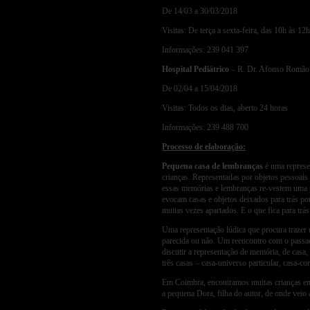
De 14/03 a 30/03/2018
Visitas: De terça a sexta-feira, das 10h às 1
Informações: 239 041 397
Hospital Pediátrico
– R. Dr. Afonso Romão
De 02/04 a 15/04/2018
Visitas: Todos os dias, aberto 24 horas
Informações: 239 488 700
Processo de elaboração:
Pequena casa de lembranças
é uma represe
crianças. Representadas por objetos pessoais 
essas memórias e lembranças re-vestem uma p
evocam casas e objetos deixados para trás po
muitas vezes apartados. E o que fica para trá
Uma representação lúdica que procura trazer 
parecida ou não. Um reencontro com o passad
discutir a representação de memória, de casa
três casas – casa-universo particular, casa-c
Em Coimbra, encontramos muitas crianças em
a pequena Dora, filha do autor, de onde veio 