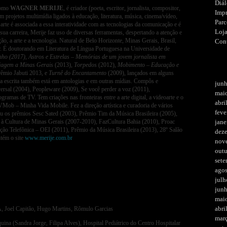
Diá
como
WAGNER MERIJE
, é criador (poeta, escritor, jornalista, compositor,
Imp
om projetos multimídia ligados à educação, literatura, música, cinema/vídeo,
Parc
 arte é associada a essa interatividade com as tecnologias da comunicação e é
Loj
ua carreira, Merije faz uso de diversas ferramentas, despertando a atenção e
ão, a arte e a tecnologia. Natural de Belo Horizonte, Minas Gerais, Brasil,
Con
or. É doutorando em Literatura de Língua Portuguesa na Universidade de
nho (2017), Astros e Estrelas – Memórias de um jovem jornalista em
iagem a Minas Gerais
(2013),
Torpedos
(2012),
Mobimento – Educação e
rêmio Jabuti 2013, e
Turnê do Encantamento
(2009), lançados em alguns
Sua escrita também está em antologias e em outras mídias. Compôs e
jun
ersal (2004), Peopleware (2009), Se você perder a voz (2011),
mai
gramas de TV. Tem criações nas fronteiras entre a arte digital, a videoarte e o
abri
VMob – Minha Vida Mobile. Fez a direção artística e curadoria de vários
feve
eu os prêmios Sesc Sated (2003), Prêmio Tim da Música Brasileira (2005),
o à Cultura de Minas Gerais (2007-2010), FazCultura Bahia (2010), Proac
jane
ão Telefônica – OEI (2011), Prêmio da Música Brasileira (2013), 28º Salão
dez
tém o site
www.merije.com.br
nov
out
set
ago
julh
jun
mai
abri
A, Joel Capitão, Hugo Martins, Rômulo Garcias
mar
ina (Sandra Jorge, Filipa Alves), Hospital Pediátrico do Centro Hospitalar