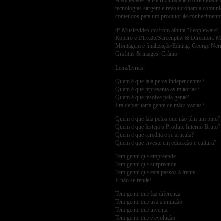
A sociedade na encruzilhada tem dificuldade d
tecnologias surgem e revolucionam a comunic
conteúdos para um produtor de conhecime
4º Musicvideo do/from album “Peopleware”
Roteiro e Direção/Screenplay & Direction: M
Montagem e finalização/Editing: George Neri
Grafittis & images: Crânio
Letra/Lyrics:
Quem é que fala pelos independentes?
Quem é que representa as minorias?
Quem é que resolve pela gente?
Pra deixar tanta gente de mãos vazias?
Quem é que fala pelos que não têm um puto?
Quem é que festeja o Produto Interno Bruto?
Quem é que acredita e se articula?
Quem é que investe em educação e cultura?
Tem gente que empreende
Tem gente que surpreende
Tem gente que está passos à frente
E não se rende!
Tem gente que faz diferença
Tem gente que usa a intuição
Tem gente que inventa
Tem gente que é evolução