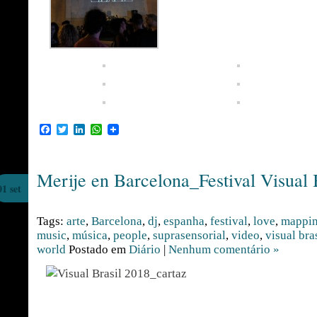
Facebook
Twitter
LinkedIn
WhatsApp
Merije en Barcelona_Festival Visual 
01 set
Tags:
arte
,
Barcelona
,
dj
,
espanha
,
festival
,
love
,
mappi
music
,
música
,
people
,
suprasensorial
,
video
,
visual bra
world
Postado em
Diário
|
Nenhum comentário »