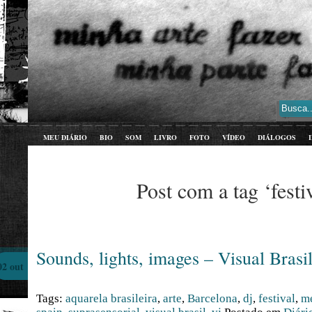
MEU DIÁRIO
BIO
SOM
LIVRO
FOTO
VÍDEO
DIÁLOGOS
Post com a tag ‘festi
Sounds, lights, images – Visual Brasi
02 out
Tags:
aquarela brasileira
,
arte
,
Barcelona
,
dj
,
festival
,
me