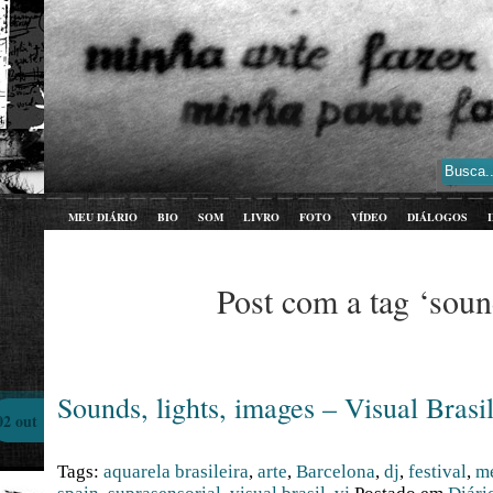
MEU DIÁRIO
BIO
SOM
LIVRO
FOTO
VÍDEO
DIÁLOGOS
Post com a tag ‘soun
Sounds, lights, images – Visual Brasi
02 out
Tags:
aquarela brasileira
,
arte
,
Barcelona
,
dj
,
festival
,
me