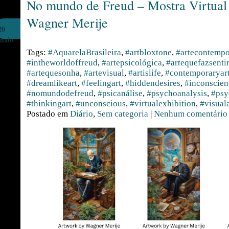
No mundo de Freud – Mostra Virtual
Wagner Merije
20
maio
Tags:
#AquarelaBrasileira
,
#artbloxtone
,
#artecontemp
#intheworldoffreud
,
#artepsicológica
,
#artequefazsentir
#artequesonha
,
#artevisual
,
#artislife
,
#contemporaryar
#dreamlikeart
,
#feelingart
,
#hiddendesires
,
#inconscien
#nomundodefreud
,
#psicanálise
,
#psychoanalysis
,
#psy
#thinkingart
,
#unconscious
,
#virtualexhibition
,
#visuala
Postado em
Diário
,
Sem categoria
|
Nenhum comentário