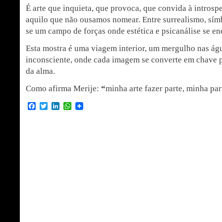
É arte que inquieta, que provoca, que convida à intros
aquilo que não ousamos nomear. Entre surrealismo, sím
se um campo de forças onde estética e psicanálise se e
Esta mostra é uma viagem interior, um mergulho nas ág
inconsciente, onde cada imagem se converte em chave p
da alma.
Como afirma Merije:
“
minha arte fazer parte, minha part
Facebook
Twitter
LinkedIn
WhatsApp