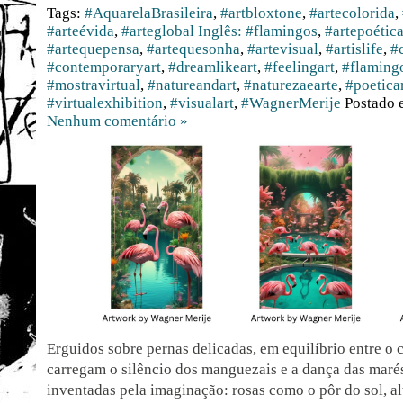
Tags:
#AquarelaBrasileira
,
#artbloxtone
,
#artecolorida
,
#arteévida
,
#arteglobal Inglês: #flamingos
,
#artepoétic
#artequepensa
,
#artequesonha
,
#artevisual
,
#artislife
,
#
#contemporaryart
,
#dreamlikeart
,
#feelingart
,
#flaming
#mostravirtual
,
#natureandart
,
#naturezaearte
,
#poetica
#virtualexhibition
,
#visualart
,
#WagnerMerije
Postado
Nenhum comentário »
Erguidos sobre pernas delicadas, em equilíbrio entre o 
carregam o silêncio dos manguezais e a dança das maré
inventadas pela imaginação: rosas como o pôr do sol, a