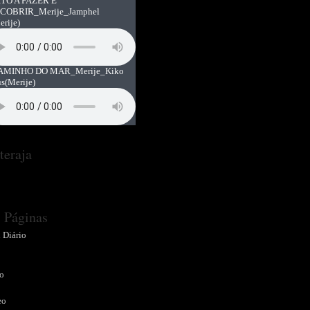
TO A FAZER E
COBRIR_Merije_Jamphel
erije)
AMINHO DO MAR_Merije_Kiko
us
(Merije)
teraja
Páginas
 Diário
o
o
eo