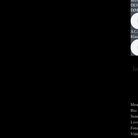
MUI
DES
D
(M
A C
Kla
In
Meu
Bio
Som
Livr
Fot
Víd