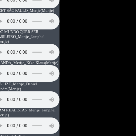
ET SÃO PAULO_Merije
(Merije)
O MUNDO QUER SER
SILEIRO_Merije_Jamphel
erije)
ANDA_Merije_Kiko Klaus
(Merije)
A LIZE_Merije_Daniel
vedra
(Merije)
AM REALISTAS_Merije_Jamphel
erije)