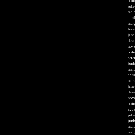
out
julh
mai
abri
mar
feve
jane
dez
nov
out
set
jun
mai
abri
mar
jane
dez
nov
out
ago
julh
jun
mai
mar