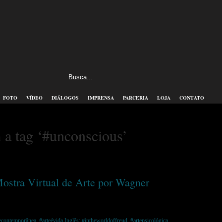
FOTO
VÍDEO
DIÁLOGOS
IMPRENSA
PARCERIA
LOJA
CONTATO
 a tag ‘#unconscious’
stra Virtual de Arte por Wagner
econtemporânea
,
#arteévida Inglês: #intheworldoffreud
,
#artepsicológica
,