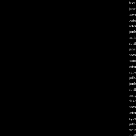
feve
jane
nov
out
set
jun
mai
abri
jane
nov
out
set
ago
julh
jun
abri
mar
dez
nov
set
ago
julh
mai
abri