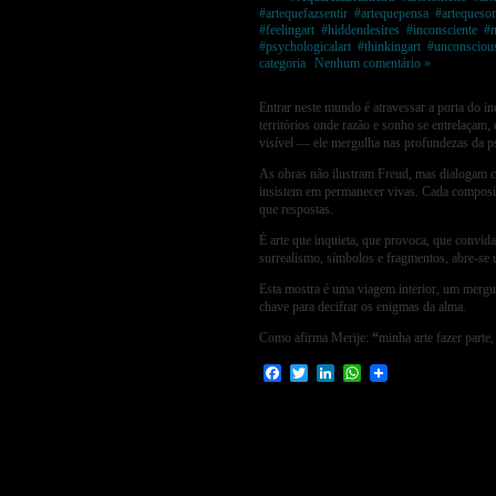
#artequefazsentir
,
#artequepensa
,
#artequeso
#feelingart
,
#hiddendesires
,
#inconsciente
,
#m
#psychologicalart
,
#thinkingart
,
#unconsciou
categoria
|
Nenhum comentário »
Entrar neste mundo é atravessar a porta do i
territórios onde razão e sonho se entrelaçam, 
visível — ele mergulha nas profundezas da p
As obras não ilustram Freud, mas dialogam c
insistem em permanecer vivas. Cada composiç
que respostas.
É arte que inquieta, que provoca, que convid
surrealismo, símbolos e fragmentos, abre-se 
Esta mostra é uma viagem interior, um mergu
chave para decifrar os enigmas da alma.
Como afirma Merije:
“
minha arte fazer parte,
Facebook
Twitter
LinkedIn
WhatsApp