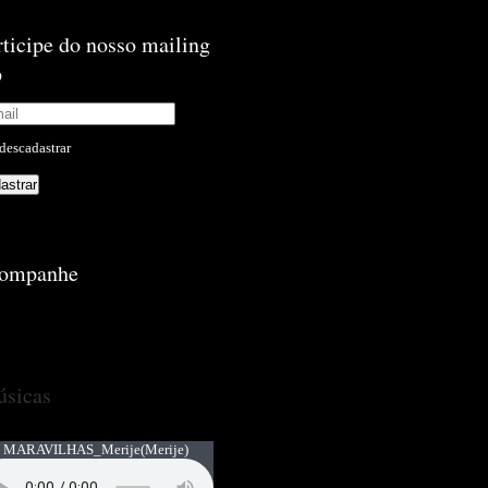
rticipe do nosso mailing
p
descadastrar
ompanhe
sicas
 MARAVILHAS_Merije
(Merije)