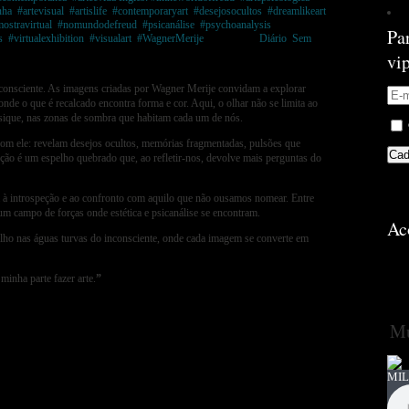
nha
,
#artevisual
,
#artislife
,
#contemporaryart
,
#desejosocultos
,
#dreamlikeart
,
ostravirtual
,
#nomundodefreud
,
#psicanálise
,
#psychoanalysis
,
Pa
s
,
#virtualexhibition
,
#visualart
,
#WagnerMerije
Postado em
Diário
,
Sem
vi
nconsciente. As imagens criadas por Wagner Merije convidam a explorar
onde o que é recalcado encontra forma e cor. Aqui, o olhar não se limita ao
sique, nas zonas de sombra que habitam cada um de nós.
om ele: revelam desejos ocultos, memórias fragmentadas, pulsões que
ão é um espelho quebrado que, ao refletir-nos, devolve mais perguntas do
a à introspeção e ao confronto com aquilo que não ousamos nomear. Entre
um campo de forças onde estética e psicanálise se encontram.
Ac
lho nas águas turvas do inconsciente, onde cada imagem se converte em
 minha parte fazer arte.
”
Mú
MIL