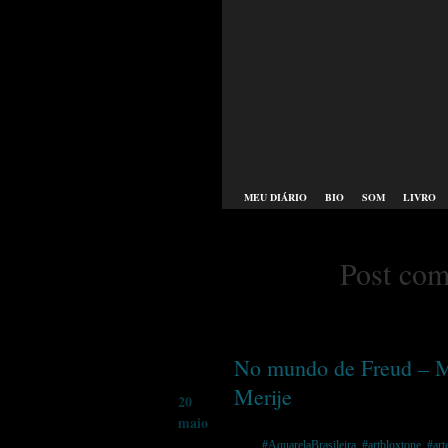
MEU DIÁRIO
BIO
SOM
LIVRO
Post com
No mundo de Freud – Mo
Merije
20
maio
Tags:
#AquarelaBrasileira
,
#artbloxtone
,
#art