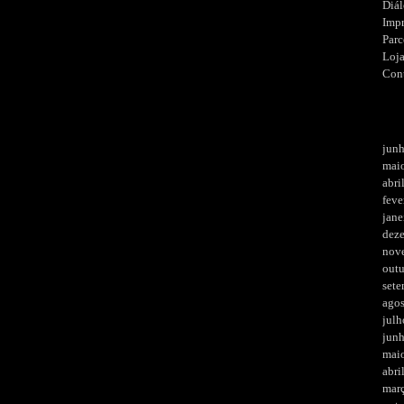
Diá
Imp
Parc
Loj
Con
jun
mai
abri
feve
jane
dez
nov
out
set
ago
julh
jun
mai
abri
mar