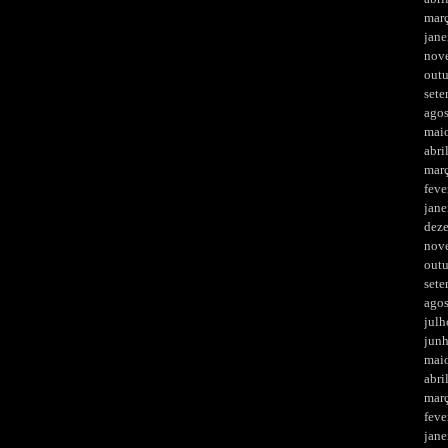
mar
jane
nov
out
set
ago
mai
abri
mar
feve
jane
dez
nov
out
set
ago
julh
jun
mai
abri
mar
feve
jane