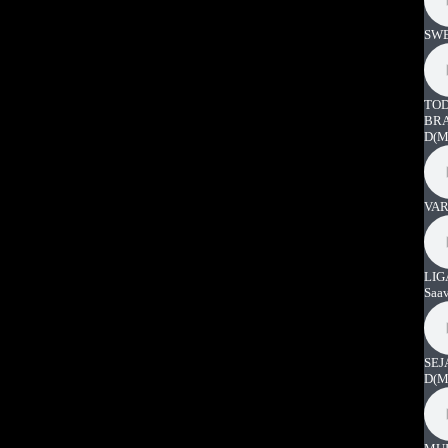
SWE
TOD
BRA
D
(M
VAR
LIG
Saa
SEJ
D
(M