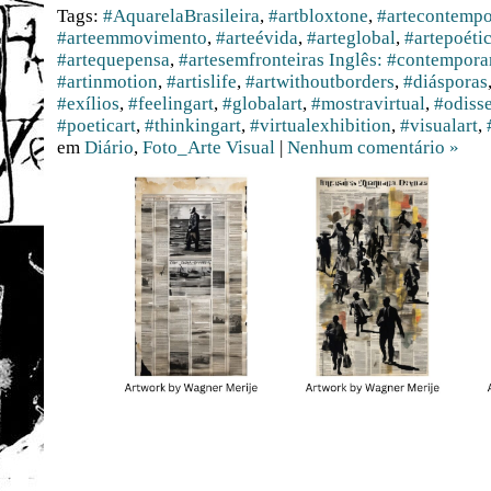
Tags:
#AquarelaBrasileira
,
#artbloxtone
,
#artecontemp
#arteemmovimento
,
#arteévida
,
#arteglobal
,
#artepoéti
#artequepensa
,
#artesemfronteiras Inglês: #contempora
#artinmotion
,
#artislife
,
#artwithoutborders
,
#diásporas
#exílios
,
#feelingart
,
#globalart
,
#mostravirtual
,
#odisse
#poeticart
,
#thinkingart
,
#virtualexhibition
,
#visualart
,
em
Diário
,
Foto_Arte Visual
|
Nenhum comentário »