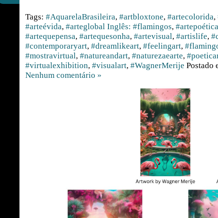
Tags:
#AquarelaBrasileira
,
#artbloxtone
,
#artecolorida
,
#arteévida
,
#arteglobal Inglês: #flamingos
,
#artepoétic
#artequepensa
,
#artequesonha
,
#artevisual
,
#artislife
,
#
#contemporaryart
,
#dreamlikeart
,
#feelingart
,
#flaming
#mostravirtual
,
#natureandart
,
#naturezaearte
,
#poetica
#virtualexhibition
,
#visualart
,
#WagnerMerije
Postado
Nenhum comentário »