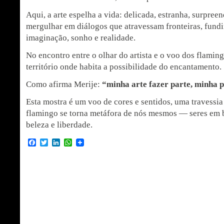
Aqui, a arte espelha a vida: delicada, estranha, surpree
mergulhar em diálogos que atravessam fronteiras, fund
imaginação, sonho e realidade.
No encontro entre o olhar do artista e o voo dos flamin
território onde habita a possibilidade do encantamento.
Como afirma Merije:
“minha arte fazer parte, minha p
Esta mostra é um voo de cores e sentidos, uma travessi
flamingo se torna metáfora de nós mesmos — seres em b
beleza e liberdade.
Facebook
Twitter
LinkedIn
WhatsApp