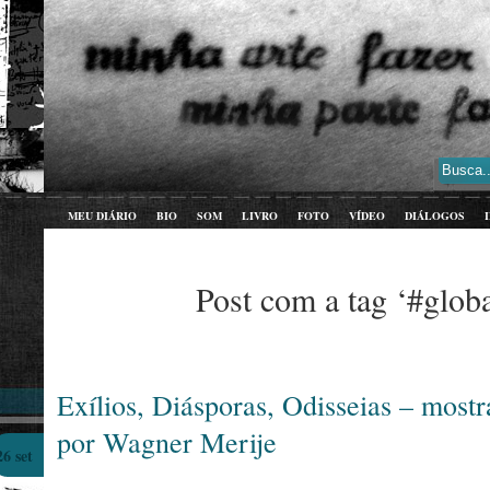
MEU DIÁRIO
BIO
SOM
LIVRO
FOTO
VÍDEO
DIÁLOGOS
Post com a tag ‘#globa
Exílios, Diásporas, Odisseias – mostra
por Wagner Merije
26 set