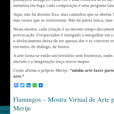
memória em fuga, cada composição é uma pergunta lan
Aqui, não há destino fixo, mas caminhos que se abrem. 
mas rostos que se reinventam. Não há pátria única, mas
Nesta mostra, cada criação é ao mesmo tempo document
provocação. O espectador é instigado a mergulhar em c
o deslocamento deixa de ser apenas dor e se converte e
encontro, de diálogo, de futuro.
A arte torna-se então um território sem fronteiras, onde
morada e a imaginação traça novos mapas.
Como afirma o próprio Merije:
“minha arte fazer part
arte.”
Facebook
Twitter
LinkedIn
WhatsApp
Flamingos – Mostra Virtual de Arte 
Merije
13 ago