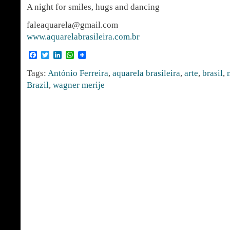
A night for smiles, hugs and dancing
faleaquarela@gmail.com
www.aquarelabrasileira.com.br
Facebook
Twitter
LinkedIn
WhatsApp
Tags:
António Ferreira
,
aquarela brasileira
,
arte
,
brasil
,
Brazil
,
wagner merije