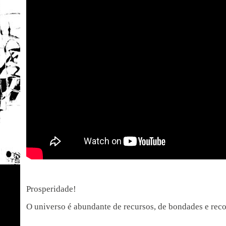
Prosperidade!
O universo é abundante de recursos, de bondades e rec