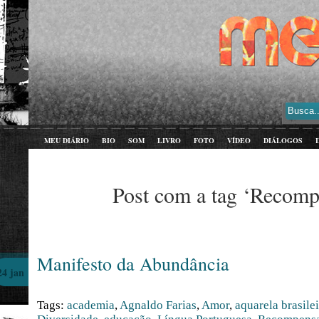
MEU DIÁRIO
BIO
SOM
LIVRO
FOTO
VÍDEO
DIÁLOGOS
Post com a tag ‘Recomp
Manifesto da Abundância
24 jan
Tags:
academia
,
Agnaldo Farias
,
Amor
,
aquarela brasile