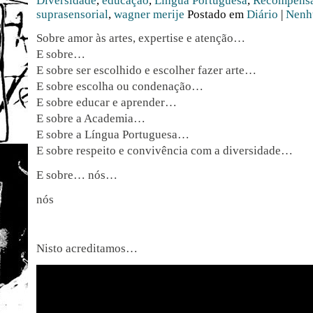
Diversidade
,
educação
,
Língua Portuguesa
,
Recompens
suprasensorial
,
wagner merije
Postado em
Diário
|
Nenh
Sobre amor às artes, expertise e atenção…
E sobre…
E sobre ser escolhido e escolher fazer arte…
E sobre escolha ou condenação…
E sobre educar e aprender…
E sobre a Academia…
E sobre a Língua Portuguesa…
E sobre respeito e convivência com a diversidade…
E sobre… nós…
nós
Nisto acreditamos…