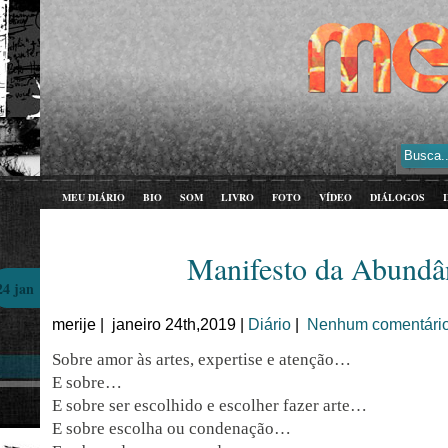
MEU DIÁRIO
BIO
SOM
LIVRO
FOTO
VÍDEO
DIÁLOGOS
Manifesto da Abundâ
24 jan
merije | janeiro 24th,2019 |
Diário
|
Nenhum comentário
Sobre amor às artes, expertise e atenção…
E sobre…
E sobre ser escolhido e escolher fazer arte…
E sobre escolha ou condenação…