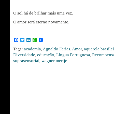
O sol há de brilhar mais uma vez.
O amor será eterno novamente.
Facebook
Twitter
LinkedIn
WhatsApp
Tags:
academia
,
Agnaldo Farias
,
Amor
,
aquarela brasile
Diversidade
,
educação
,
Língua Portuguesa
,
Recompens
suprasensorial
,
wagner merije