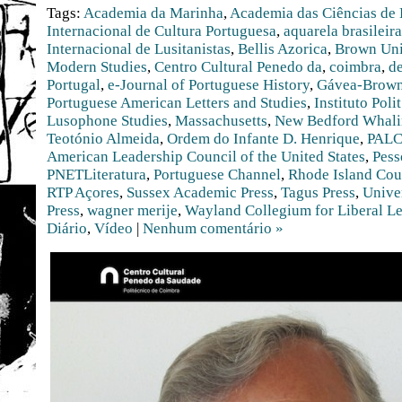
Tags:
Academia da Marinha
,
Academia das Ciências de 
Internacional de Cultura Portuguesa
,
aquarela brasileira
Internacional de Lusitanistas
,
Bellis Azorica
,
Brown Uni
Modern Studies
,
Centro Cultural Penedo da
,
coimbra
,
d
Portugal
,
e-Journal of Portuguese History
,
Gávea-Brown 
Portuguese American Letters and Studies
,
Instituto Polit
Lusophone Studies
,
Massachusetts
,
New Bedford Whal
Teotónio Almeida
,
Ordem do Infante D. Henrique
,
PALC
American Leadership Council of the United States
,
Pess
PNETLiteratura
,
Portuguese Channel
,
Rhode Island Coun
RTP Açores
,
Sussex Academic Press
,
Tagus Press
,
Unive
Press
,
wagner merije
,
Wayland Collegium for Liberal L
Diário
,
Vídeo
|
Nenhum comentário »