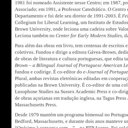
1981 foi nomeado Assistente nesse Centro; em 1987, p
Associado; em 1991, a Professor Catedrático. O Centro 
Departamento e foi dele seu diretor de 1991-2003. É
Fe
Collegium for Liberal Learning, um Instituto de Estudos
Brown University, onde leciona uma cadeira sobre Valo
Leciona também no
Center for Early Modern Studies
, 
Para além das obras em livro, tem centenas de escritos e
coletivos. Fundou e dirige a editora Gávea-Brown, dedi
de obras de literatura e cultura portuguesas, que edita 
Brown – a Bilingual Journal of Portuguese American Le
fundou e codirige. É co-editor do
e-Journal of Portugue
Plural, ambas revistas eletrónicas editadas em cooperaç
publicadas na Brown University. É co-editor de uma co
Lusophone Studies na Sussex Academic Press e co-dirige
de obras açorianas em tradução inglesa, na Tagus Press 
Massachusetts Press.
Desde 1979 mantém um programa bimensal no Portugu
Bedford, Massachusetts, e durante dois anos manteve 
“Onésimo à conversa com…” – na RTP Açores. Foi colab