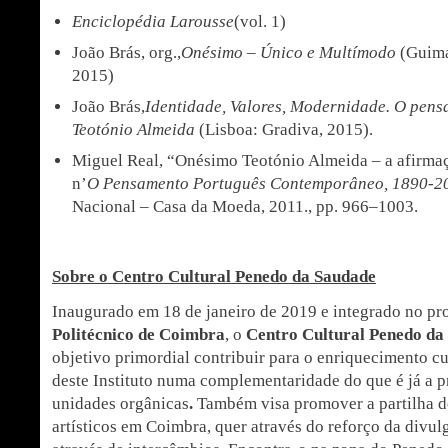
Enciclopédia Larousse
(vol. 1)
João Brás, org.,
Onésimo – Único e Multímodo
(Guima
2015)
João Brás,
Identidade, Valores, Modernidade. O pen
Teotónio Almeida
(Lisboa: Gradiva, 2015).
Miguel Real, “Onésimo Teotónio Almeida – a afirma
n’
O Pensamento Português Contemporâneo, 1890-2
Nacional – Casa da Moeda, 2011., pp. 966–1003.
Sobre o Centro Cultural Penedo da Saudade
Inaugurado em 18 de janeiro de 2019 e integrado no pro
Politécnico de Coimbra
, o
Centro Cultural Penedo da
objetivo primordial contribuir para o enriquecimento c
deste Instituto numa complementaridade do que é já a p
unidades orgânicas
.
Também visa promover a partilha de
artísticos em Coimbra, quer através do reforço da divu