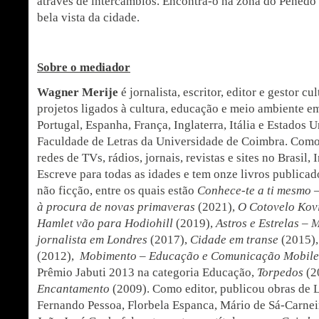
através de intercâmbios. Encontra-o na zona do Pened
bela vista da cidade.
Sobre o mediador
Wagner Merije
é jornalista, escritor, editor e gestor c
projetos ligados à cultura, educação e meio ambiente e
Portugal, Espanha, França, Inglaterra, Itália e Estados 
Faculdade de Letras da Universidade de Coimbra. Como 
redes de TVs, rádios, jornais, revistas e sites no Brasil, 
Escreve para todas as idades e tem onze livros publicado
não ficção, entre os quais estão
Conhece-te a ti mesmo 
à procura de novas primaveras
(2021),
O Cotovelo Kov
Hamlet vão para Hodiohill
(2019),
Astros e Estrelas –
jornalista em Londres
(2017),
Cidade em transe
(2015)
(2012),
Mobimento – Educação e Comunicação Mobil
Prêmio Jabuti 2013 na categoria Educação,
Torpedos
(2
Encantamento
(2009). Como editor, publicou obras de 
Fernando Pessoa, Florbela Espanca, Mário de Sá-Carnei