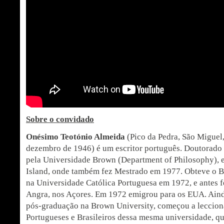
Sobre o convidado
Onésimo Teotónio Almeida
(Pico da Pedra, São Miguel,
dezembro de 1946) é um escritor português. Doutorado
pela Universidade Brown (Department of Philosophy),
Island, onde também fez Mestrado em 1977. Obteve o B
na Universidade Católica Portuguesa em 1972, e antes 
Angra, nos Açores. Em 1972 emigrou para os EUA. Ain
pós-graduação na Brown University, começou a leccion
Portugueses e Brasileiros dessa mesma universidade, qu