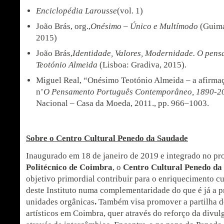
Enciclopédia Larousse
(vol. 1)
João Brás, org.,
Onésimo – Único e Multímodo
(Guima
2015)
João Brás,
Identidade, Valores, Modernidade. O pen
Teotónio Almeida
(Lisboa: Gradiva, 2015).
Miguel Real, “Onésimo Teotónio Almeida – a afirma
n’
O Pensamento Português Contemporâneo, 1890-2
Nacional – Casa da Moeda, 2011., pp. 966–1003.
Sobre o Centro Cultural Penedo da Saudade
Inaugurado em 18 de janeiro de 2019 e integrado no pro
Politécnico de Coimbra
, o
Centro Cultural Penedo da
objetivo primordial contribuir para o enriquecimento c
deste Instituto numa complementaridade do que é já a p
unidades orgânicas
.
Também visa promover a partilha de
artísticos em Coimbra, quer através do reforço da divu