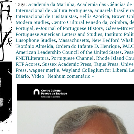
Tags:
Academia da Marinha
,
Academia das Ciências de 
Internacional de Cultura Portuguesa
,
aquarela brasileira
Internacional de Lusitanistas
,
Bellis Azorica
,
Brown Uni
Modern Studies
,
Centro Cultural Penedo da
,
coimbra
,
d
Portugal
,
e-Journal of Portuguese History
,
Gávea-Brown 
Portuguese American Letters and Studies
,
Instituto Polit
Lusophone Studies
,
Massachusetts
,
New Bedford Whal
Teotónio Almeida
,
Ordem do Infante D. Henrique
,
PALC
American Leadership Council of the United States
,
Pess
PNETLiteratura
,
Portuguese Channel
,
Rhode Island Coun
RTP Açores
,
Sussex Academic Press
,
Tagus Press
,
Unive
Press
,
wagner merije
,
Wayland Collegium for Liberal L
Diário
,
Vídeo
|
Nenhum comentário »