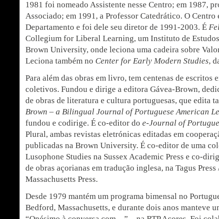
1981 foi nomeado Assistente nesse Centro; em 1987, p
Associado; em 1991, a Professor Catedrático. O Centro 
Departamento e foi dele seu diretor de 1991-2003. É
Fe
Collegium for Liberal Learning, um Instituto de Estudos
Brown University, onde leciona uma cadeira sobre Valo
Leciona também no
Center for Early Modern Studies
, 
Para além das obras em livro, tem centenas de escritos e
coletivos. Fundou e dirige a editora Gávea-Brown, dedi
de obras de literatura e cultura portuguesas, que edita 
Brown – a Bilingual Journal of Portuguese American Le
fundou e codirige. É co-editor do
e-Journal of Portugue
Plural, ambas revistas eletrónicas editadas em cooperaç
publicadas na Brown University. É co-editor de uma co
Lusophone Studies na Sussex Academic Press e co-dirige
de obras açorianas em tradução inglesa, na Tagus Press 
Massachusetts Press.
Desde 1979 mantém um programa bimensal no Portugu
Bedford, Massachusetts, e durante dois anos manteve 
“Onésimo à conversa com…” – na RTP Açores. Foi colab