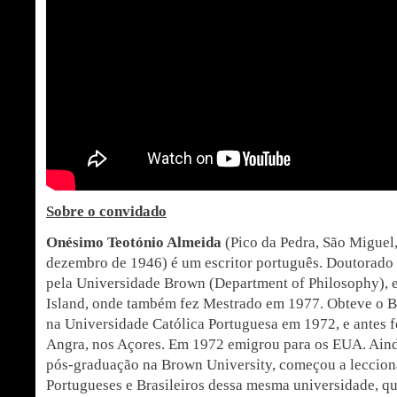
Sobre o convidado
Onésimo Teotónio Almeida
(Pico da Pedra, São Miguel,
dezembro de 1946) é um escritor português. Doutorado
pela Universidade Brown (Department of Philosophy),
Island, onde também fez Mestrado em 1977. Obteve o B
na Universidade Católica Portuguesa em 1972, e antes 
Angra, nos Açores. Em 1972 emigrou para os EUA. Ain
pós-graduação na Brown University, começou a leccion
Portugueses e Brasileiros dessa mesma universidade, qu