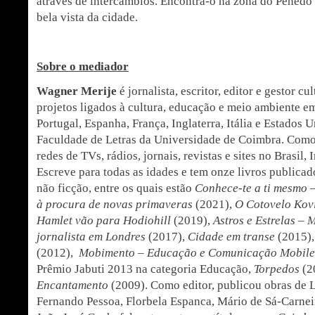
através de intercâmbios. Encontra-o na zona do Pened
bela vista da cidade.
Sobre o mediador
Wagner Merije
é jornalista, escritor, editor e gestor c
projetos ligados à cultura, educação e meio ambiente e
Portugal, Espanha, França, Inglaterra, Itália e Estados 
Faculdade de Letras da Universidade de Coimbra. Como 
redes de TVs, rádios, jornais, revistas e sites no Brasil, 
Escreve para todas as idades e tem onze livros publicado
não ficção, entre os quais estão
Conhece-te a ti mesmo 
à procura de novas primaveras
(2021),
O Cotovelo Kov
Hamlet vão para Hodiohill
(2019),
Astros e Estrelas –
jornalista em Londres
(2017),
Cidade em transe
(2015)
(2012),
Mobimento – Educação e Comunicação Mobil
Prêmio Jabuti 2013 na categoria Educação,
Torpedos
(2
Encantamento
(2009). Como editor, publicou obras de 
Fernando Pessoa, Florbela Espanca, Mário de Sá-Carnei