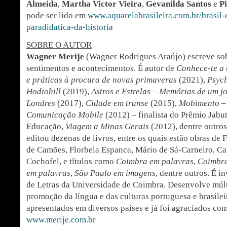
Almeida
,
Martha Victor Vieira
,
Gevanilda Santos
e
P
pode ser lido em
www.aquarelabrasileira.com.br/brasil
paradidatica-da-historia
SOBRE O AUTOR
Wagner Merije
(Wagner Rodrigues Araújo) escreve sob
sentimentos e acontecimentos. É autor de
Conhece-te a
e práticas à procura de novas primaveras
(2021),
Psyc
Hodiohill
(2019),
Astros e Estrelas – Memórias de um j
Londres
(2017),
Cidade em transe
(2015),
Mobimento –
Comunicação Mobile
(2012) – finalista do Prêmio Jabu
Educação,
Viagem a Minas Gerais
(2012), dentre outros
editou dezenas de livros, entre os quais estão obras de
de Camões, Florbela Espanca, Mário de Sá-Carneiro, Ca
Cochofel, e títulos como
Coimbra em palavras
,
Coimbra
em palavras
,
São Paulo em imagens
, dentre outros. É 
de Letras da Universidade de Coimbra. Desenvolve múlti
promoção da língua e das culturas portuguesa e brasilei
apresentados em diversos países e já foi agraciados com
www.merije.com.br