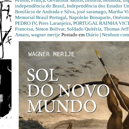
Pessoa
,
França
,
Gevanilda Santos
,
história
,
Holanda
,
Im
independência do Brasil
,
Independência dos Estados U
Bonifácio de Andrada e Silva
,
josé saramago
,
Martha Vi
Memorial Brasil Portugal
,
Napoleão Bonaparte
,
Onésim
PEDRO IV
,
Pires Laranjeira
,
PORTUGAL RAINHA VIC
Francesa
,
Simon Bolívar
,
Soldado Quitéria
,
Thomas Jeff
Amaru
,
wagner merije
Postado em
Diário
|
Nenhum come