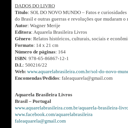
DADOS DO LIVRO
Título
: SOL DO NOVO MUNDO – Fatos e curiosidades 
do Brasil e outras guerras e revoluções que mudaram 
Autor
: Wagner Merije
Editora
: Aquarela Brasileira Livros
Gênero
: Relatos históricos, culturais, sociais e econôm
Formato
: 14 x 21 cm
Número de páginas
: 164
ISBN
: 978-65-86867-12-1
D.L
: 500216/22
Web:
www.aquarelabrasileira.com.br/sol-do-novo-mun
Encomendas/Pedidos
: faleaquarela@gmail.com
Aquarela Brasileira Livros
Brasil – Portugal
www.aquarelabrasileira.com.br/aquarela-brasileira-livr
www.facebook.com/aquarelabrasileira
faleaquarela@gmail.com