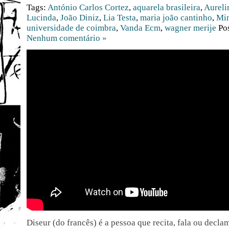
Tags:
António Carlos Cortez
,
aquarela brasileira
,
Aureli
Lucinda
,
João Diniz
,
Lia Testa
,
maria joão cantinho
,
Mi
universidade de coimbra
,
Vanda Ecm
,
wagner merije
Po
Nenhum comentário »
Diseur (do francês) é a pessoa que recita, fala ou decla