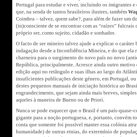
Portugal para estudar e viver, incluindo os imigrantes e
que, na senda de tantos brasileiros ilustres, também
Wag
Coimbra – talvez, quem sabe?, para além de fazer um 
(in)consciente de se encontrar com as “raízes” fulcrais 
próprio ser, como sujeito, cidadão e sonhador.
O facto de ser mineiro talvez ajude a explicar o caráter 
indagação desde a Inconfidência Mineira, e do que ela
charneira para o surgimento do novo país no novo (anti
República, principalmente. Acresce ainda outro motivo d
edição aqui no retângulo e suas ilhas ao largo do Atlânt
insuficientes publicações deste género, em Portugal, o
destes pequenos manuais de iniciação histórica ao Brasi
engrandecimento, que sejam ainda mais breves, simples 
aqueles à maneira de Bueno ou de Priori.
Nunca se pode esquecer que o Brasil é um país-quase-co
gigante para a noção portuguesa, e, portanto, convém t
conta que somente foi possível manter essa colónia atr
humanidade) de outras etnias, do extermínio de popula