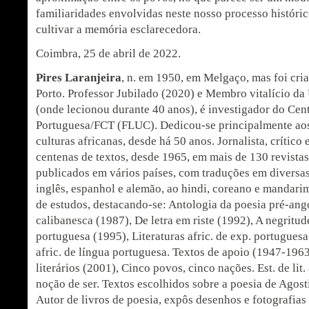
familiaridades envolvidas neste nosso processo históri
cultivar a memória esclarecedora.
Coimbra, 25 de abril de 2022.
Pires Laranjeira
, n. em 1950, em Melgaço, mas foi cri
Porto. Professor Jubilado (2020) e Membro vitalício d
(onde lecionou durante 40 anos), é investigador do Cent
Portuguesa/FCT (FLUC). Dedicou-se principalmente aos 
culturas africanas, desde há 50 anos. Jornalista, crítico 
centenas de textos, desde 1965, em mais de 130 revistas,
publicados em vários países, com traduções em diversas 
inglês, espanhol e alemão, ao hindi, coreano e mandarim
de estudos, destacando-se: Antologia da poesia pré-ang
calibanesca (1987), De letra em riste (1992), A negritude
portuguesa (1995), Literaturas afric. de exp. portuguesa
afric. de língua portuguesa. Textos de apoio (1947-1963
literários (2001), Cinco povos, cinco nações. Est. de lit. 
noção de ser. Textos escolhidos sobre a poesia de Agost
Autor de livros de poesia, expôs desenhos e fotografias 