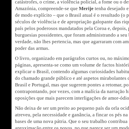
catástrofes, o crime, a violência policial, a fome ou o 
Amazónia, compreende-se que
Merije
tenha desejado e
de modo explícito – que o Brasil atual é o resultado (o
séculos de violência e de apropriação galopante das riq
país pelos poderosos mandatados pela Coroa e, depois, 
burguesias possidentes, que foram administrando a seu 
verdade, não lhes pertencia, mas que agarraram com am
poder das armas.
O livro, organizado em parágrafos curtos ou, no máximo
páginas, apresenta-se como um volume de factos histór
explicar o Brasil, contendo algumas curiosidades habi
do chamado grande público e até aspetos mirabolantes d
Brasil e Portugal, mas que sugerem pontes a retomar, po
contrapontando, por vezes, com a malícia da narração h
oposições que mais parecem interligações de amor-ódio
Não deixa de ser um preito ao pequeno país da orla oci
atreveu, pela necessidade e ganância, a fincar os pés na 
bases de uma nova pátria. Que o seu trabalho contribua
aproximação entre os povos, no que parece ser um mod