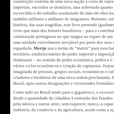
construção violenta de uma nova nação à custa de repr
imperiais, em todos os domínios, mas sobretudo quanto 
escravidão e do trabalho assalariado de mão-de-obra bar
também milhares e milhares de imigrantes. Portanto, se
história, das suas tragédias, este livro pretende igualm
creio que mais dos leitores brasileiros – para o contrib
colonização portuguesa no que tangeu ao erguer de um
uma unidade visivelmente invejável por parte dos seus 
espanhola.
Merije
usa o termo de “matriz” para essa ba
território, estabelecimento do poder imperial e imposiçã
dominante – no sentido de poder económico, político e s
vários ciclos económicos e criação de capitanias, for
imaginada de pessoas, grupos sociais, económicos e cu
criadores e herdeiros de uma nova ordem proclamada, 
Brasil, após outras designações e vicissitudes formidáve
Como tudo no Brasil tende para o gigantesco, o excessi
desde a quantidade de cidadãos à extensão dos Estados
pela música e outras artes, sem esquecer, nunca, a capa
indústria, do comércio e da agricultura, assim como a aç