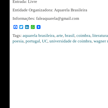
Entrada: Livre
Entidade Organizadora: Aquarela Brasileira
Informações: faleaquarela@gmail.com
Facebook
Twitter
LinkedIn
WhatsApp
Tags:
aquarela brasileira
,
arte
,
brasil
,
coimbra
,
literatura
poesia
,
portugal
,
UC
,
universidade de coimbra
,
wagner 