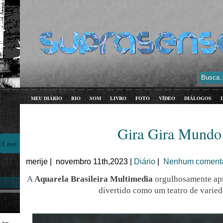
MEU DIÁRIO
BIO
SOM
LIVRO
FOTO
VÍDEO
DIÁLOGOS
Gira Gira Mundo
11 nov
merije | novembro 11th,2023 |
Diário
|
Nenhum comentá
A
Aquarela Brasileira Multimedia
orgulhosamente ap
divertido como um teatro de varied