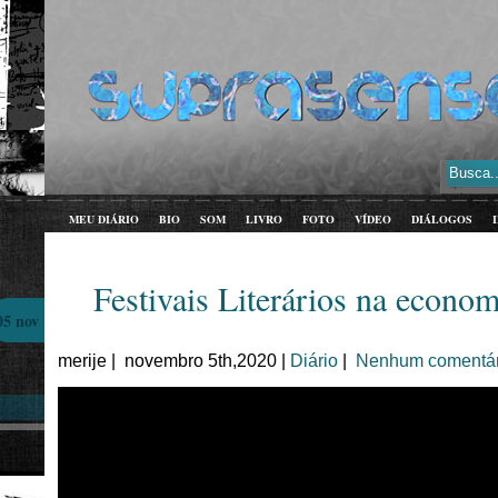
MEU DIÁRIO
BIO
SOM
LIVRO
FOTO
VÍDEO
DIÁLOGOS
Festivais Literários na econom
05 nov
merije | novembro 5th,2020 |
Diário
|
Nenhum comentár