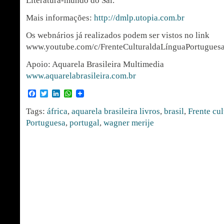
Literatura-mundo do Sal.
Mais informações:
http://dmlp.utopia.com.br
Os webnários já realizados podem ser vistos no link
www.youtube.com/c/FrenteCulturaldaLínguaPortugues
Apoio: Aquarela Brasileira Multimedia
www.aquarelabrasileira.com.br
Facebook
Twitter
LinkedIn
WhatsApp
Tags:
áfrica
,
aquarela brasileira livros
,
brasil
,
Frente cul
Portuguesa
,
portugal
,
wagner merije