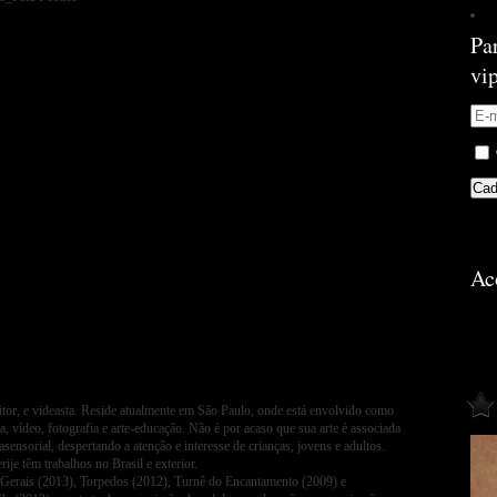
Pa
vi
Ac
sitor, e videasta. Reside atualmente em São Paulo, onde está envolvido como
ca, vídeo, fotografia e arte-educação. Não é por acaso que sua arte é associada
sensorial, despertando a atenção e interesse de crianças, jovens e adultos.
je têm trabalhos no Brasil e exterior.
 Gerais (2013), Torpedos (2012), Turnê do Encantamento (2009) e