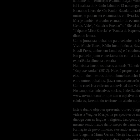
Mobimento – Educação e Comunicação Mobile 
foi finalista do Prêmio Jabuti 2013 na categ
Bienal do Livro de São Paulo, Balada Literá
outros, e podem ser encontrados em livrarias 
Merije também é criador e curador de evento
Gerais-Vale”, “Sumário Poético” e “Bienal de
“Tripa de Mico Estrela” e “Panela de Express
dicas de leitura.
Como jornalista, trabalhou para veículos n
Vivo Music Tones, Rádio Inconfidência, Sava
Brasil Press, ambos em Londres) e é colaborado
Em paralelo, junto e interfaceando com a lite
experiência alimenta a escrita.
Na música lançou os discos autorais “Coleti
“Suprasensorial” (2012). Nele, é proposto a m
eles, um dos mestres do trombone brasileiro
entre outros trabalhos. (fazer uma associação 
Como roteirista e diretor audiovisual têm vári
No campo das iniciativas sociais, é idealiza
www.mvmob.com.br, que tem o objetivo de ca
celulares, fazendo do telefone um aliado no p
Este trabalho objetiva apresentar o livro Viag
videasta Wagner Merije, na perspectiva de uma
dialoga com as línguas, religiões, tradições,
mesmo sendo frutos da formação de várias e
formação de povo mineiro, atestando assim n
Em Viagem a Minas Gerais, Merije faz uma e
única de ser mineiro, povo desconfiado, de f