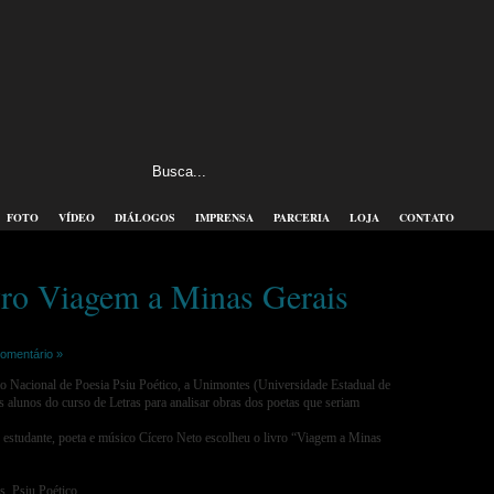
FOTO
VÍDEO
DIÁLOGOS
IMPRENSA
PARCERIA
LOJA
CONTATO
vro Viagem a Minas Gerais
omentário »
o Nacional de Poesia Psiu Poético, a Unimontes (Universidade Estadual de
lunos do curso de Letras para analisar obras dos poetas que seriam
 estudante, poeta e músico Cícero Neto escolheu o livro “Viagem a Minas