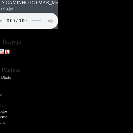
A CAMINHO DO MAR_Merije_Kiko Klaus
(Merije)
Interaja
Páginas
 Diário
o
o
eo
logos
rensa
eria
a