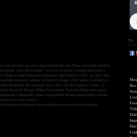
or esse encontro, por toda carga emblemática que Minas representa. Quem a
etáforas, como por exemplo, “nova cor na retina”, acentua ainda mais o
l. Minas se transforma num sentimento, algo abstrato e forte, que fica e não
Meu
a saudade incomoda, palpita, faz lembrar sempre. Outro ponto a salientar é o
outra identidade, elas possuem outro valor, não são esquinas comuns. O
Bio
ninho Horta, Lô Borges, Milton Nascimento, Fernando Brant entre outros,
Som
emamente sofisticadas e letras encantatórias de uma inventividade peculiar,
Livr
a alma sem muito esforço.
Fot
lacionamento intrínseco que a culinária assume na vida do mineiro:
Víd
Diá
Imp
Parc
Loj