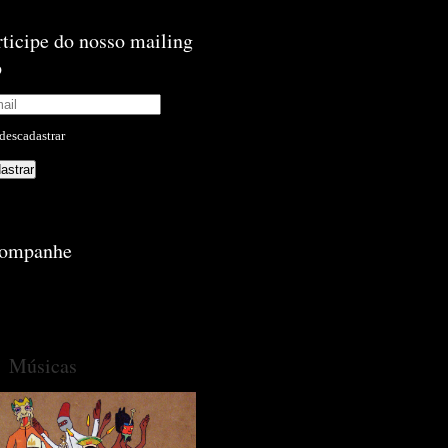
rticipe do nosso mailing
p
descadastrar
ompanhe
Músicas