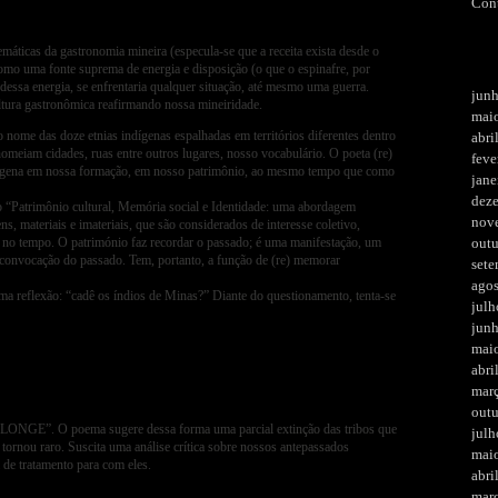
Con
máticas da gastronomia mineira (especula-se que a receita exista desde o
omo uma fonte suprema de energia e disposição (o que o espinafre, por
dessa energia, se enfrentaria qualquer situação, até mesmo uma guerra.
jun
tura gastronômica reafirmando nossa mineiridade.
mai
 nome das doze etnias indígenas espalhadas em territórios diferentes dentro
abri
meiam cidades, ruas entre outros lugares, nosso vocabulário. O poeta (re)
feve
indígena em nossa formação, em nosso patrimônio, ao mesmo tempo que como
jane
dez
 “Patrimônio cultural, Memória social e Identidade: uma abordagem
nov
s, materiais e imateriais, que são considerados de interesse coletivo,
o no tempo. O património faz recordar o passado; é uma manifestação, um
out
convocação do passado. Tem, portanto, a função de (re) memorar
set
ago
ma reflexão: “cadê os índios de Minas?” Diante do questionamento, tenta-se
julh
jun
mai
abri
mar
out
, LONGE”. O poema sugere dessa forma uma parcial extinção das tribos que
julh
 tornou raro. Suscita uma análise crítica sobre nossos antepassados
mai
 de tratamento para com eles.
abri
mar