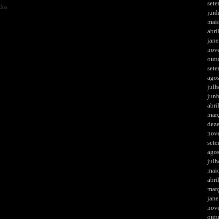
set
dos
jun
mai
abri
jane
nov
out
set
ago
julh
jun
abri
mar
dez
nov
set
ago
julh
mai
abri
mar
jane
nov
out