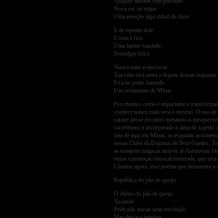
Adquire mesmo sem perceber
Nova cor na retina
Uma emoção algo difícil de dizer
E de repente arde
E vem e fica
Uma latente saudade
Nostalgia física
Nunca mais esquecerás
Tua vida será antes e depois dessas esquinas
Fica no peito, batendo
Um sentimento de Minas
Percebemos como é impactante e transformad
conhece nunca mais será o mesmo. O uso de m
caráter desse encontro tornando-o inesquecíve
vai embora, é incorporado à alma do sujeito, 
fato de aqui em Minas, as esquinas assumem 
nosso Clube da Esquina, de Beto Guedes, To
as tornaram mágicas através de harmonias extr
numa construção musical esmerada, que toca 
Citamos agora, esse poema que demonstra o re
República do pão de queijo
O cheiro do pão de queijo
Assando
Pode não iniciar uma revolução
Mas deixa o mineiro