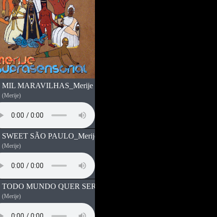
MIL MARAVILHAS_Merije
(Merije)
SWEET SÃO PAULO_Merije
(Merije)
TODO MUNDO QUER SER BRASILEIRO_Merije_Jamphel D
(Merije)