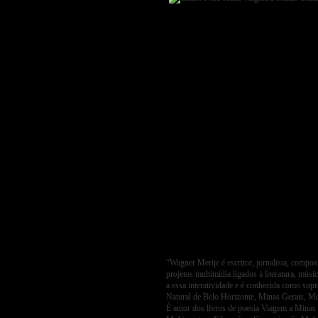
“Wagner Merije é escritor, jornalista, compo
projetos multimídia ligados à literatura, músi
a essa interatividade e é conhecida como supra
Natural de Belo Horizonte, Minas Gerais, Meri
É autor dos livros de poesia Viagem a Minas