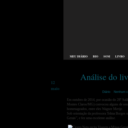
MEU DIÁRIO
BIO
SOM
LIVRO
Análise do li
12
maio
merije | maio 12th,2015 |
Diário
|
Nenhum c
Em outubro de 2014, por ocasião do 28º Salã
Montes Claros/MG) convocou alguns de seus a
homenageados, entre eles Wagner Merije.
Sob orientação da professora Telma Borges o
Gerais”, e fez uma excelente análise.