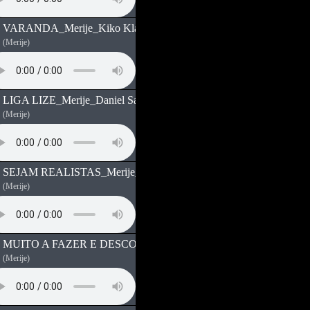
VARANDA_Merije_Kiko Klaus
(Merije)
LIGA LIZE_Merije_Daniel Saavedra
(Merije)
SEJAM REALISTAS_Merije_Jamphel D
(Merije)
MUITO A FAZER E DESCOBRIR_Merije_Jamphel D
(Merije)