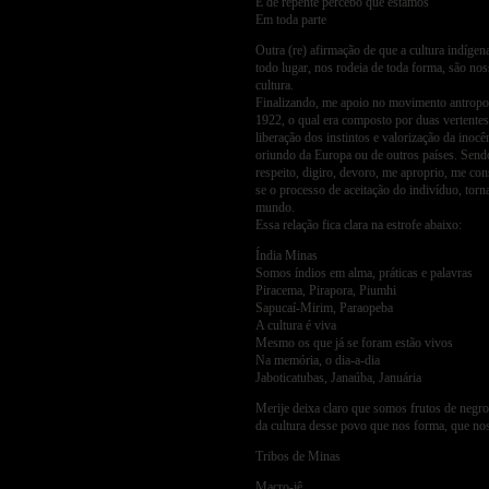
E de repente percebo que estamos
Em toda parte
Outra (re) afirmação de que a cultura indíge
todo lugar, nos rodeia de toda forma, são no
cultura.
Finalizando, me apoio no movimento antropo
1922, o qual era composto por duas vertentes.
liberação dos instintos e valorização da inocê
oriundo da Europa ou de outros países. Sendo
respeito, digiro, devoro, me aproprio, me co
se o processo de aceitação do indivíduo, to
mundo.
Essa relação fica clara na estrofe abaixo:
Índia Minas
Somos índios em alma, práticas e palavras
Piracema, Pirapora, Piumhi
Sapucaí-Mirim, Paraopeba
A cultura é viva
Mesmo os que já se foram estão vivos
Na memória, o dia-a-dia
Jaboticatubas, Janaúba, Januária
Merije deixa claro que somos frutos de negr
da cultura desse povo que nos forma, que no
Tribos de Minas
Macro-jê