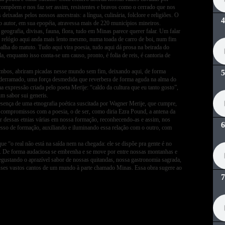
 compõem e nos faz ser assim, resistentes e bravos como o cerrado que nos
deixadas pelos nossos ancestrais: a língua, culinária, folclore e religiões. O
 o autor, em sua epopéia, atravessa mais de 220 municípios mineiros.
eografia, divisas, fauna, flora, tudo em Minas parece querer falar. Um falar
 o relógio aqui anda mais lento mesmo, numa toada de carro de boi, num fim
palha do matuto. Tudo aqui vira poesia, tudo aqui dá prosa na beirada do
ola, enquanto isso conta-se um causo, pronto, é folia de reis, é cantoria de
lombos, abriram picadas nesse mundo sem fim, deixando aqui, de forma
 derramado, uma força desmedida que reverbera de forma aguda na alma do
 expressão criada pelo poeta Merije: “caldo da cultura que eu tanto gosto”,
m sabor sui generis.
ença de uma etnografia poética suscitada por Wagner Merije, que cumpre,
 compromissos com a poesia, o de ser, como diria Ezra Pound, a antena da
or dessas etnias várias em nossa formação, reconhecendo-as e assim, nos
esso de formação, auxiliando e iluminando essa relação com o outro, com
e “o real não está na saída nem na chegada: ele se dispõe pra gente é no
õe. De forma audaciosa se embrenha e se move por entre nossas montanhas e
 degustando o aprazível sabor de nossas quitandas, nossa gastronomia sagrada,
esses vastos cantos de um mundo à parte chamado Minas. Essa obra sugere ao