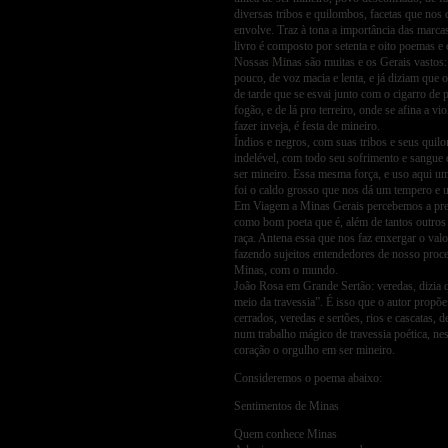
diversas tribos e quilombos, facetas que nos
envolve. Traz à tona a importância das marcas 
livro é composto por setenta e oito poemas e
Nossas Minas são muitas e os Gerais vastos: g
pouco, de voz macia e lenta, e já diziam que
de tarde que se esvai junto com o cigarro de 
fogão, e de lá pro terreiro, onde se afina a vi
fazer inveja, é festa de mineiro.
Índios e negros, com suas tribos e seus qui
indelével, com todo seu sofrimento e sangue
ser mineiro. Essa mesma força, e uso aqui uma
foi o caldo grosso que nos dá um tempero e u
Em Viagem a Minas Gerais percebemos a pres
como bom poeta que é, além de tantos outros
raça. Antena essa que nos faz enxergar o val
fazendo sujeitos entendedores de nosso proc
Minas, com o mundo.
João Rosa em Grande Sertão: veredas, dizia qu
meio da travessia”. É isso que o autor prop
cerrados, veredas e sertões, rios e cascatas,
num trabalho mágico de travessia poética, n
coração o orgulho em ser mineiro.
Consideremos o poema abaixo:
Sentimentos de Minas
Quem conhece Minas