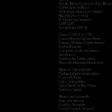
Caiapós, Tupys, Guaranys, Krebaks, Botocu
Cadê os índios de Minas?
Foram pescar e nunca mais voltaram?
Migraram pelo território?
Ou viraram peça de museu?
Cadê? Cadê?
Parecem longe, LONGE
Chamo, CHAMO por NÓS
Acaiaca, Aimorés, Açucena, Abaeté
Aiuruoca, Almenara, Araçuaí, Araguari
Bambuí, Botumirim
E de repente percebo que estamos
Em toda parte
Jequitinhonha, Joaíma, Juatuba
Machacalis, Manhuaçu, Manhumirim
Minas tem o corpo de índia
A cultura indígena está entranhada
No corpo de Minas
Itabira, Itabirito, Itaúna
Itajubá, Itambé do Mato Dentro
Itapecerica, Igarapé
Minas é uma Indianápolis
Basta ouvir seus sons
Guanhães, Guaraciaba
Guarará, Guaxupé, Gurinhatã