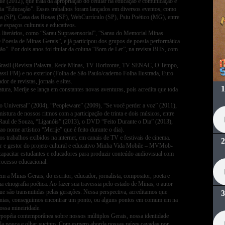
(2012), que trata da apropriação do celular na educação e comunicação e
oria “Educação”. Esses trabalhos foram lançados em diversos eventos, como
ria (SP), Casa das Rosas (SP), WebCurrículo (SP), Psiu Poético (MG), entre
e espaços culturais e educativos.
s literários, como “Sarau Suprasensorial”, “Sarau do Memorial Minas
 Poesia de Minas Gerais”, e já participou dos grupos de poesia performática
ão”. Por dois anos foi titular da coluna “Bom de Ler”, na revista BHS, com
o Brasil (Revista Palavra, Rede Minas, TV Horizonte, TV SENAC, O Tempo,
ssi FM) e no exterior (Folha de São Paulo/caderno Folha Ilustrada, Euro
r de revistas, jornais e sites.
ratura, Merije se lança em constantes novas aventuras, pois acredita que toda
vo Universal” (2004), “Peopleware” (2009), “Se você perder a voz” (2011),
istura de nossos ritmos com a participação de trinta e dois músicos, entre
 Raul de Souza, “Liganóis” (2013), o DVD “Feito Durante o Dia” (2013),
ao nome artístico “Merije” que é feito durante o dia).
os trabalhos exibidos na internet, em canais de TV e festivais de cinema.
dor e gestor do projeto cultural e educativo Minha Vida Mobile – MVMob-
pacitar estudantes e educadores para produzir conteúdo audiovisual com
rocesso educacional.
em a Minas Gerais, do escritor, educador, jornalista, compositor, poeta e
 etnografia poética. Ao fazer sua travessia pelo estado de Minas, o autor
 que são transmitidas pelas gerações. Nessa perspectiva, acreditamos que
tnias, conseguimos encontrar um ponto, ou alguns pontos em comum em na
ossa mineiridade.
popéia contemporânea sobre nossos múltiplos Gerais, nossa identidade
ala pouca e olhar sucinto. Com esmero aborda nossas raízes cavadas por