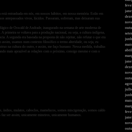
feve
jane
na está entranhada em nós, em nossos hábitos, em nossa memória. Estão em
dez
ssos antepassados vivos, lúcidos. Passaram, sofreram, mas deixaram sua
nov
out
fágico de Oswald de Andrade, inaugurado na semana de arte moderna de
 A primeira se voltava para a produção nacional, ou seja, a cultura indígena,
set
ncia. A segunda era baseada na proposta de não rejeitar, não refutar o que era
jun
 assim, usamos num contexto filosófico o termo alteridade, ou seja, eu
mai
nstruo na cultura do outro, e assim, me faço humano. Nessa medida, trabalha-
abri
rnando mais aprazível as relações com o próximo, consigo mesmo e com o
mar
jane
dez
nov
out
ago
julh
jun
mai
mar
os, índios, mulatos, caboclos, mamelucos, somos miscigenação, somos caldo
feve
s faz ser assim, unicamente mineiros, unicamente humanos.
jane
nov
out