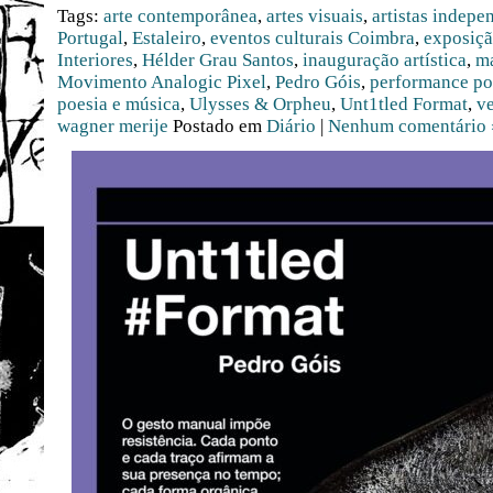
Tags:
arte contemporânea
,
artes visuais
,
artistas indepe
Portugal
,
Estaleiro
,
eventos culturais Coimbra
,
exposiçã
Interiores
,
Hélder Grau Santos
,
inauguração artística
,
ma
Movimento Analogic Pixel
,
Pedro Góis
,
performance po
poesia e música
,
Ulysses & Orpheu
,
Unt1tled Format
,
v
wagner merije
Postado em
Diário
|
Nenhum comentário 