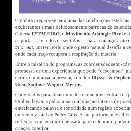
Coimbra prepara-se para uma das celebrações estéticas 
exuberantes e mais deliciosamente barrocas do calendári
Galeria
ESTALEIRO
, o
Movimento Analogic Pixel
e o 
as portas — e todos os sentidos — para a inauguração 
#Format
, um território onde o gesto manual desafia a ve
onde cada traço recupera a respiração da matéria.
Entre o mistério do programa, as coordenadas semi-cós
promessa de uma experiência que pode “descambar” nu
certeza luminosa: a presença do duo
Ulysses & Orpheu
Grau Santos
e
Wagner Merije
.
Convidados para atuar num dos momentos centrais da 
Orpheu levam a palco uma combinação intensa de poesi
entrelaçando palavra e sonoridade num registo experim
universo visual de Pedro Góis. A sua performance adici
reflexão a um encontro pensado para celebrar o poder do
criação coletiva.