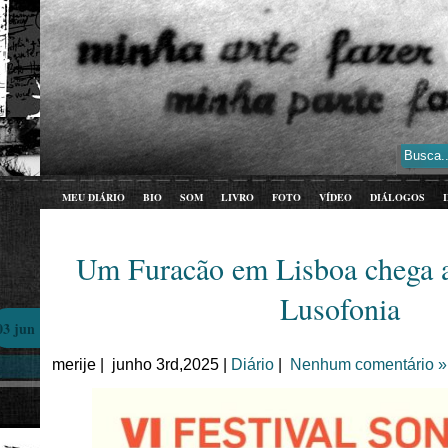
MEU DIÁRIO
BIO
SOM
LIVRO
FOTO
VÍDEO
DIÁLOGOS
Um Furacão em Lisboa chega a
Lusofonia
03 jun
merije | junho 3rd,2025 |
Diário
|
Nenhum comentário »