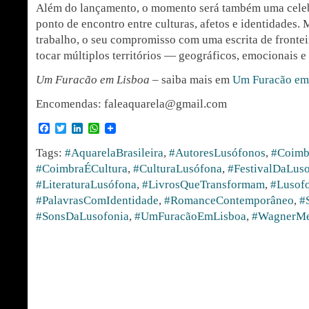
Além do lançamento, o momento será também uma celeb
ponto de encontro entre culturas, afetos e identidades. 
trabalho, o seu compromisso com uma escrita de frontei
tocar múltiplos territórios — geográficos, emocionais e
Um Furacão em Lisboa
– saiba mais em
Um Furacão em
Encomendas: faleaquarela@gmail.com
Facebook
Twitter
LinkedIn
WhatsApp
Tags:
#AquarelaBrasileira
,
#AutoresLusófonos
,
#Coimb
#CoimbraÉCultura
,
#CulturaLusófona
,
#FestivalDaLuso
#LiteraturaLusófona
,
#LivrosQueTransformam
,
#Lusof
#PalavrasComIdentidade
,
#RomanceContemporâneo
,
#
#SonsDaLusofonia
,
#UmFuracãoEmLisboa
,
#WagnerMe