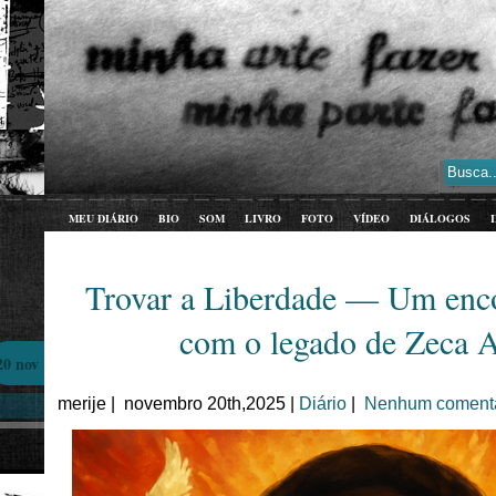
MEU DIÁRIO
BIO
SOM
LIVRO
FOTO
VÍDEO
DIÁLOGOS
Trovar a Liberdade — Um enco
com o legado de Zeca 
20 nov
merije | novembro 20th,2025 |
Diário
|
Nenhum comentá