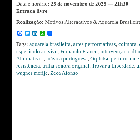
Data e horário:
25 de novembro de 2025 — 21h30
Entrada livre
Realização:
Motivos Alternativos & Aquarela Brasileir
Facebook
Twitter
LinkedIn
WhatsApp
Tags:
aquarela brasileira
,
artes performativas
,
coimbra
,
espetáculo ao vivo
,
Fernando Franco
,
intervenção cultu
Alternativos
,
música portuguesa
,
Orphika
,
performance 
resistência
,
trilha sonora original
,
Trovar a Liberdade
,
u
wagner merije
,
Zeca Afonso