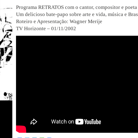
Programa RETRATOS com o cantor, compositor e poeta 
Um delicioso bate-papo sobre arte e vida, música e Brasi
Roteiro e Apresentação: Wagner Merije
TV Horizonte – 01/11/2002