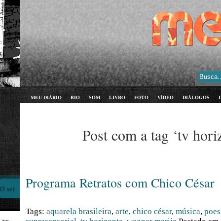
MEU DIÁRIO
BIO
SOM
LIVRO
FOTO
VÍDEO
DIÁLOGOS
Post com a tag ‘tv hori
Programa Retratos com Chico César
03 set
Tags:
aquarela brasileira
,
arte
,
chico césar
,
música
,
poes