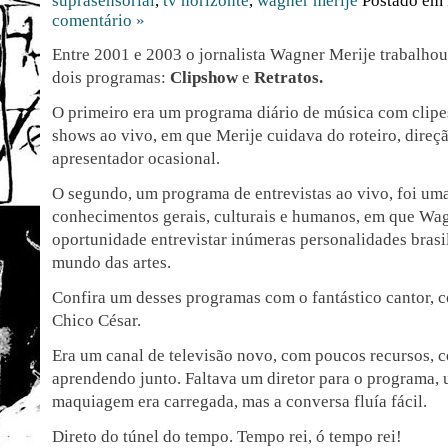
suprasensorial
,
tv horizonte
,
wagner merije
Postado em
comentário »
Entre 2001 e 2003 o jornalista Wagner Merije trabalho
dois programas:
Clipshow
e
Retratos.
O primeiro era um programa diário de música com clipes,
shows ao vivo, em que Merije cuidava do roteiro, direçã
apresentador ocasional.
O segundo, um programa de entrevistas ao vivo, foi um
conhecimentos gerais, culturais e humanos, em que Wag
oportunidade entrevistar inúmeras personalidades brasil
mundo das artes.
Confira um desses programas com o fantástico cantor, c
Chico César.
Era um canal de televisão novo, com poucos recursos, 
aprendendo junto. Faltava um diretor para o programa,
maquiagem era carregada, mas a conversa fluía fácil.
Direto do túnel do tempo. Tempo rei, ó tempo rei!