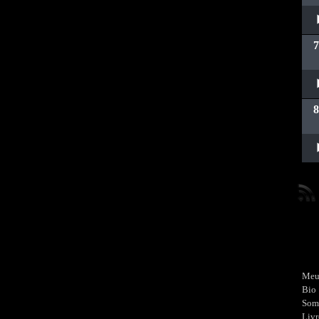
Toc
Toc
Toc
Meu
Bio
Som
Livr