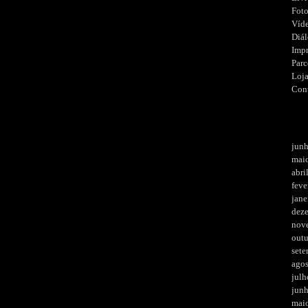
Fot
Víd
Diá
Imp
Parc
Loj
Con
jun
mai
abri
feve
jane
dez
nov
out
set
ago
julh
jun
mai