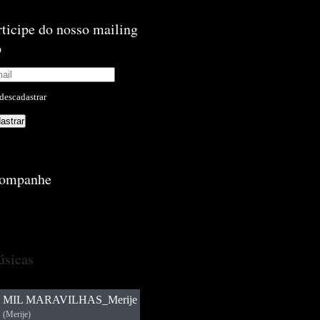
rticipe do nosso mailing
p
descadastrar
ompanhe
sicas
MIL MARAVILHAS_Merije
(Merije)