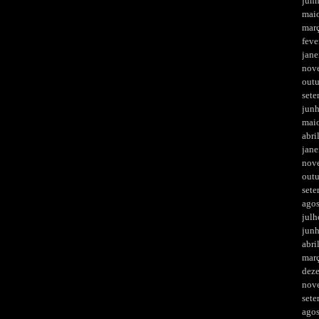
jun
mai
mar
feve
jane
nov
out
set
jun
mai
abri
jane
nov
out
set
ago
julh
jun
abri
mar
dez
nov
set
ago