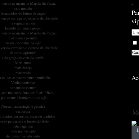
 versos avançam na Marcha da Paixão
sem medida
Pa
fecundados do futuro da nação
versos carregam o espírito da liberdade
vi
e seguem a vida
lutando por emancipação
 versos avançam na Marcha da Paixão
e ocupam a avenida
passos decididos na ação
versos carregam o espírito da liberdade
da causa oprimida
e da graça convicta da paixão
Mais amor
mais desejo
mais tesão
Ac
o muitas as pautas entre a multidão
Venha participar
ser amado e amar
-se a nós nessa luta por finais felizes
 por menos cicatrizes no coração
Nossa manifestação é pacífica
Mú
e amorosa
rtidários por menos corações partidos
osso percurso é o trajeto do afeto
luta vagarosa
voto não vencido
de quem luta pelo certo