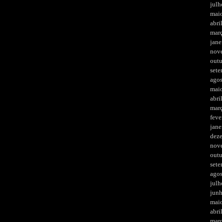
julh
mai
abri
mar
jane
nov
out
set
ago
mai
abri
mar
feve
jane
dez
nov
out
set
ago
julh
jun
mai
abri
mar