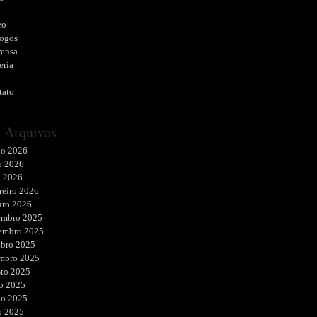
o
eo
logos
rensa
eria
a
tato
Arquivos
ho 2026
o 2026
l 2026
reiro 2026
iro 2026
embro 2025
embro 2025
ubro 2025
embro 2025
sto 2025
o 2025
ho 2025
o 2025