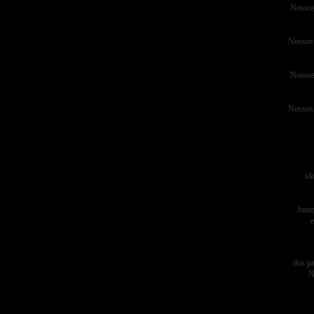
Nossos
Nossos 
Nossos
Nossos 
sã
Junte
e
dos pa
N