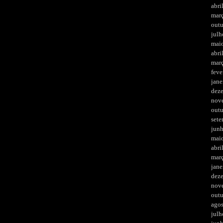
abri
mar
out
julh
mai
abri
mar
feve
jane
dez
nov
out
set
jun
mai
abri
mar
jane
dez
nov
out
ago
julh