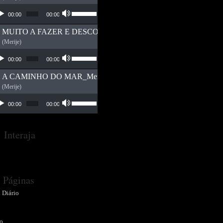
ador de áudio
Use as setas para cima ou para baixo para
00:00
00:00
MUITO A FAZER E DESCOBRIR_Merije_Jamphel D
(Merije)
ador de áudio
Use as setas para cima ou para baixo para
00:00
00:00
A CAMINHO DO MAR_Merije_Kiko Klaus
(Merije)
ador de áudio
Use as setas para cima ou para baixo para
00:00
00:00
Interaja
Páginas
 Diário
o