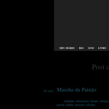
MEU DIÁRIO
BIO
SOM
LIVRO
Post 
Marcha da Paixão
10 mar
Tags:
cidadania
,
democracia
,
direitos
,
femini
poesia
,
política
,
protesto
,
reforma
Postado e