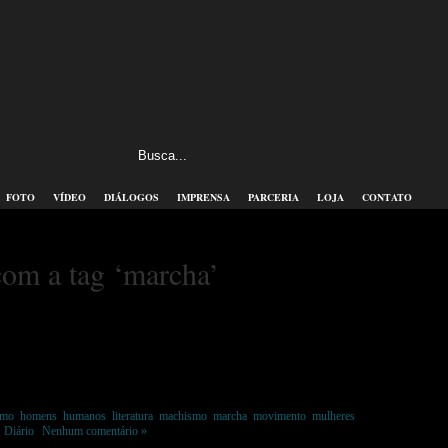
FOTO
VÍDEO
DIÁLOGOS
IMPRENSA
PARCERIA
LOJA
CONTATO
com a tag ‘marcha’
smo
,
homens
,
humanos
,
literatura
,
machismo
,
marcha
,
movimento
,
mulheres
,
m
Diário
|
Nenhum comentário »