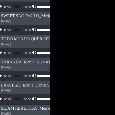
ador de áudio
Use as setas para cima ou para baixo para
00:00
00:00
SWEET SÃO PAULO_Merije
(Merije)
ador de áudio
Use as setas para cima ou para baixo para
00:00
00:00
TODO MUNDO QUER SER BRASILEIRO_Merije_Jamphel D
(Merije)
ador de áudio
Use as setas para cima ou para baixo para
00:00
00:00
VARANDA_Merije_Kiko Klaus
(Merije)
ador de áudio
Use as setas para cima ou para baixo para
00:00
00:00
LIGA LIZE_Merije_Daniel Saavedra
(Merije)
ador de áudio
Use as setas para cima ou para baixo para
00:00
00:00
SEJAM REALISTAS_Merije_Jamphel D
(Merije)