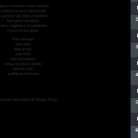
Toc
guma resistência vamos enfrentar
a polícia vai querer dar porrada
s pastores vão tentar criminalizar
Sem querer desanimar
a hora é legítima e na caminhada
o povo vai nos apoiar
Toc
Pelas reformas
mais amor
mais desejo
mais tesão
erga sua bandeira
Toc
exerça seu direito cidadão
junte-se a nós
na Marcha da Paixão
…
Toc
…
ma (em elaboração) de Wagner Merije
Toc