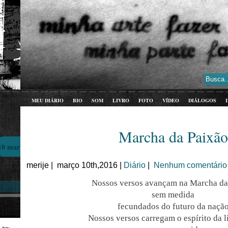
MEU DIÁRIO
BIO
SOM
LIVRO
FOTO
VÍDEO
DIÁLOGOS
Marcha da Paixão
10 mar
merije | março 10th,2016 |
Diário
|
Nenhum comentário
Nossos versos avançam na Marcha da
sem medida
fecundados do futuro da naçã
Nossos versos carregam o espírito da 