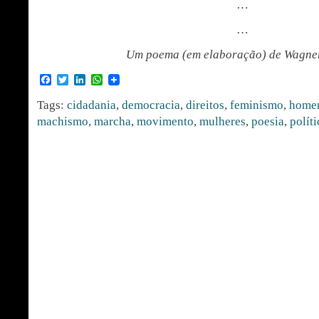
…
…
Um poema (em elaboração) de Wagner
Facebook
Twitter
LinkedIn
WhatsApp
Tags:
cidadania
,
democracia
,
direitos
,
feminismo
,
home
machismo
,
marcha
,
movimento
,
mulheres
,
poesia
,
políti