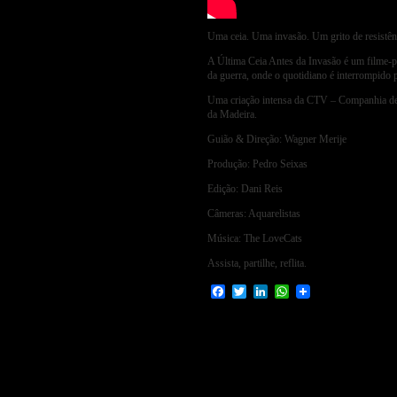
Uma ceia. Uma invasão. Um grito de resistên
A Última Ceia Antes da Invasão é um filme-
da guerra, onde o quotidiano é interrompido p
Uma criação intensa da CTV – Companhia de 
da Madeira.
Guião & Direção: Wagner Merije
Produção: Pedro Seixas
Edição: Dani Reis
Câmeras: Aquarelistas
Música: The LoveCats
Assista, partilhe, reflita.
Facebook
Twitter
LinkedIn
WhatsApp