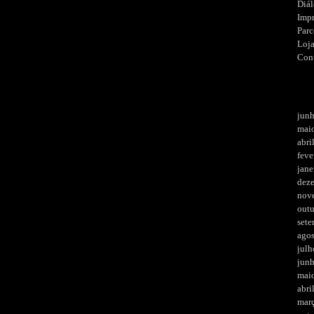
Diá
Imp
Parc
Loj
Con
jun
mai
abri
feve
jane
dez
nov
out
set
ago
julh
jun
mai
abri
mar