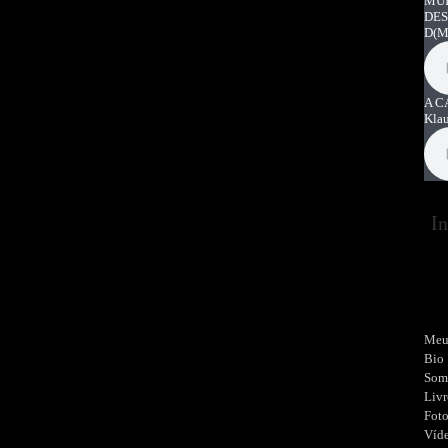
MUI
DES
D
(M
A C
Kla
In
Meu
Bio
Som
Livr
Fot
Víd