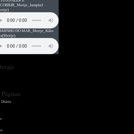
TO A FAZER E
COBRIR_Merije_Jamphel
erije)
AMINHO DO MAR_Merije_Kiko
us
(Merije)
teraja
Páginas
 Diário
o
o
eo