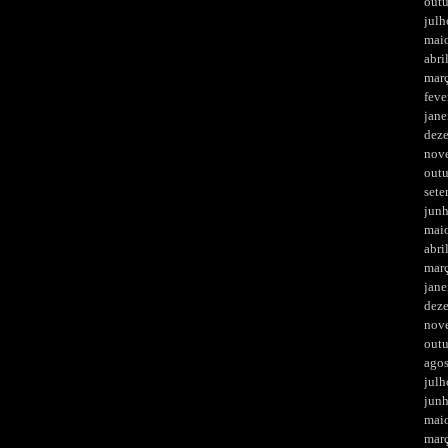
out
julh
mai
abri
mar
feve
jane
dez
nov
out
set
jun
mai
abri
mar
jane
dez
nov
out
ago
julh
jun
mai
mar