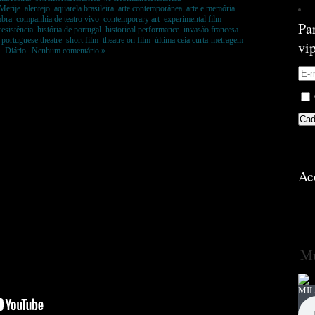
Merije
,
alentejo
,
aquarela brasileira
,
arte contemporânea
,
arte e memória
,
mbra
,
companhia de teatro vivo
,
contemporary art
,
experimental film
,
Pa
resistência
,
história de portugal
,
historical performance
,
invasão francesa
,
,
portuguese theatre
,
short film
,
theatre on film
,
última ceia curta-metragem
,
vi
em
Diário
|
Nenhum comentário »
Ac
Mú
MIL