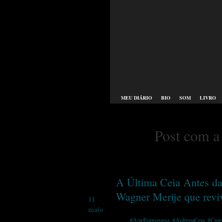
MEU DIÁRIO
BIO
SOM
LIVRO
Post com a 
A Última Ceia Antes da
Wagner Merije que reviv
11
maio
Tags:
#ArtePortuguesa
,
#AultimaCeia
,
#Cine