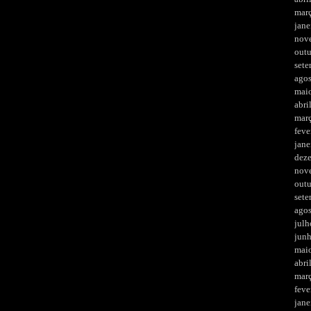
mar
jane
nov
out
set
ago
mai
abri
mar
feve
jane
dez
nov
out
set
ago
julh
jun
mai
abri
mar
feve
jane