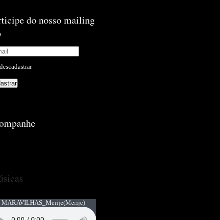
rticipe do nosso mailing
p
descadastrar
ompanhe
sicas
 MARAVILHAS_Merije
(Merije)