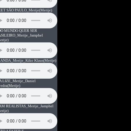
ET SÃO PAULO_Merije
(Merije)
O MUNDO QUER SER
SILEIRO_Merije_Jamphel
erije)
ANDA_Merije_Kiko Klaus
(Merije)
A LIZE_Merije_Daniel
vedra
(Merije)
AM REALISTAS_Merije_Jamphel
erije)