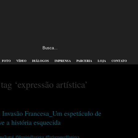
FOTO
VÍDEO
DIÁLOGOS
IMPRENSA
PARCERIA
LOJA
CONTATO
tag ‘expressão artística’
 Invasão Francesa_Um espetáculo de
e a história esquecida
maTeatral
,
#MemóriaHistórica
,
#PerformanceHistórica
,