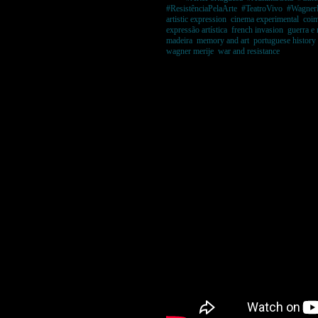
#ResistênciaPelaArte
,
#TeatroVivo
,
#Wagner
artistic expression
,
cinema experimental
,
coi
expressão artística
,
french invasion
,
guerra e 
madeira
,
memory and art
,
portuguese history
wagner merije
,
war and resistance
Postado 