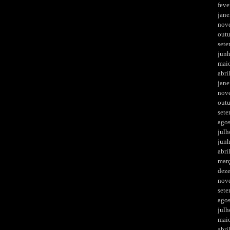
feve
jane
nov
out
set
jun
mai
abri
jane
nov
out
set
ago
julh
jun
abri
mar
dez
nov
set
ago
julh
mai
abri