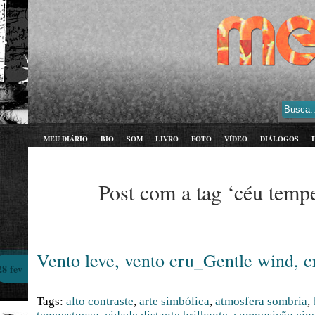
MEU DIÁRIO
BIO
SOM
LIVRO
FOTO
VÍDEO
DIÁLOGOS
Post com a tag ‘céu temp
Vento leve, vento cru_Gentle wind, c
28 fev
Tags:
alto contraste
,
arte simbólica
,
atmosfera sombria
,