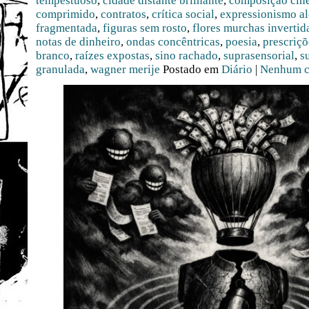
tempestuoso
,
cidade distante brilhante
,
composição cin
comprimido
,
contratos
,
crítica social
,
expressionismo a
fragmentada
,
figuras sem rosto
,
flores murchas invertid
notas de dinheiro
,
ondas concêntricas
,
poesia
,
prescriç
branco
,
raízes expostas
,
sino rachado
,
suprasensorial
,
s
granulada
,
wagner merije
Postado em
Diário
|
Nenhum c