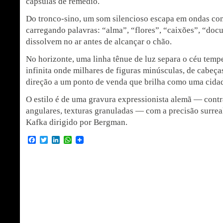
cápsulas de remédio.
Do tronco-sino, um som silencioso escapa em ondas con
carregando palavras: “alma”, “flores”, “caixões”, “do
dissolvem no ar antes de alcançar o chão.
No horizonte, uma linha tênue de luz separa o céu temp
infinita onde milhares de figuras minúsculas, de cabeç
direção a um ponto de venda que brilha como uma cidad
O estilo é de uma gravura expressionista alemã — contr
angulares, texturas granuladas — com a precisão surrea
Kafka dirigido por Bergman.
Facebook
Twitter
LinkedIn
WhatsApp