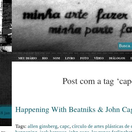
MEU DIÁRIO
BIO
SOM
LIVRO
FOTO
VÍDEO
DIÁLOGOS
Post com a tag ‘cap
Happening With Beatniks & John Ca
18 jan
Tags:
allen ginsberg
,
capc
,
círculo de artes plásticas de