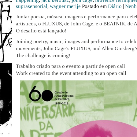
happening
,
jack kerouac
,
john cage
,
lawrence ferlinghet
suprasensorial
,
wagner merije
Postado em
Diário
|
Nenh
Juntar poesia, música, imagens e performance para cel
artísticos, o FLUXUS, de John Cage, e o BEATNIK, de A
O desafio está lançado!
Joining poetry, music, images and performance to celebr
movements, John Cage’s FLUXUS, and Allen Ginsberg
The challenge is coming!
Trabalho criado para o evento a partir de open call
Work created to the event attending to an open call