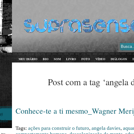
MEU DIÁRIO
BIO
SOM
LIVRO
FOTO
VÍDEO
DIÁLOGOS
Post com a tag ‘angela 
Conhece-te a ti mesmo_Wagner Meri
05
maio
Tags:
ações para construir o futuro
,
angela davies
,
aquar