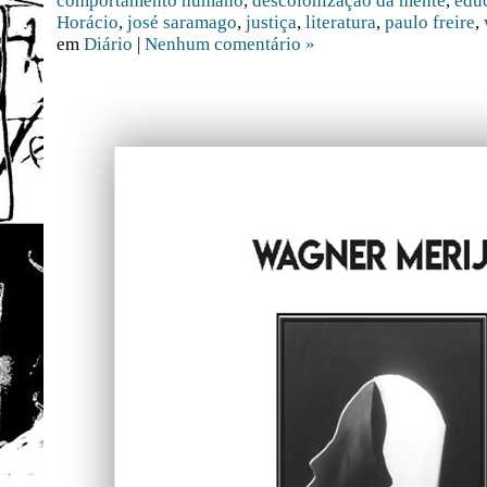
comportamento humano
,
descolonização da mente
,
edu
Horácio
,
josé saramago
,
justiça
,
literatura
,
paulo freire
,
em
Diário
|
Nenhum comentário »