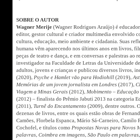
SOBRE O AUTOR
Wagner Merije
(Wagner Rodrigues Araújo) é educador, j
editor, gestor cultural e criador multimedia envolvido c
cultura, educação, meio ambiente e cidadania. Suas ref
humana vêm aparecendo nos últimos anos em livros, fil
peças de teatro e dança, e em conversas e palestras ao 
investigador na Faculdade de Letras da Universidade d
adultos, jovens e crianças e publicou diversos livros, i
(2020),
Psyche e Hamlet vão para Hodiohill
(2019),
Ast
Memórias de um jovem jornalista em Londres
(2017),
C
Viagem a Minas Gerais
(2012),
Mobimento – Educação
(2012) – finalista do Prêmio Jabuti 2013 na categoria 
(2011),
Turnê do Encantamento
(2009), dentre outros. 
dezenas de livros, entre os quais estão obras de Fernan
Camões, Florbela Espanca, Mário Sá-Carneiro, Camilo P
Cochofel, e títulos como
Propostas Novas para Novos 
palavras
,
Coimbra em imagens
,
São Paulo em palavras