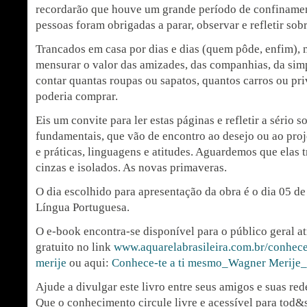
recordarão que houve um grande período de confinamen
pessoas foram obrigadas a parar, observar e refletir sob
Trancados em casa por dias e dias (quem pôde, enfim), m
mensurar o valor das amizades, das companhias, da simp
contar quantas roupas ou sapatos, quantos carros ou pri
poderia comprar.
Eis um convite para ler estas páginas e refletir a sério 
fundamentais, que vão de encontro ao desejo ou ao pro
e práticas, linguagens e atitudes. Aguardemos que ela
cinzas e isolados. As novas primaveras.
O dia escolhido para apresentação da obra é o dia 05 d
Língua Portuguesa.
O e-book encontra-se disponível para o público geral a
gratuito no link
www.aquarelabrasileira.com.br/conhec
merije
ou aqui:
Conhece-te a ti mesmo_Wagner Merije
Ajude a divulgar este livro entre seus amigos e suas rede
Que o conhecimento circule livre e acessível para tod&s