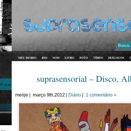
MEU DIÁRIO
BIO
SOM
LIVRO
FOTO
VÍDEO
DIÁLOGOS
suprasensorial – Disco, 
09 mar
merije | março 9th,2012 |
Diário
|
1 comentário »