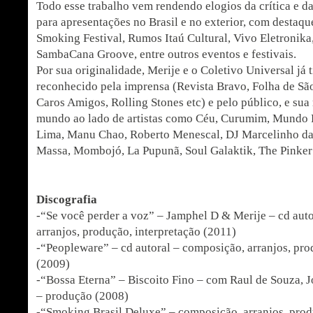
Todo esse trabalho vem rendendo elogios da crítica e d
para apresentações no Brasil e no exterior, com destaque
Smoking Festival, Rumos Itaú Cultural, Vivo Eletronik
SambaCana Groove, entre outros eventos e festivais.
Por sua originalidade, Merije e o Coletivo Universal já 
reconhecido pela imprensa (Revista Bravo, Folha de São
Caros Amigos, Rolling Stones etc) e pelo público, e sua
mundo ao lado de artistas como Céu, Curumim, Mundo Liv
Lima, Manu Chao, Roberto Menescal, DJ Marcelinho da 
Massa, Mombojó, La Pupunã, Soul Galaktik, The Pinker T
Discografia
-“Se você perder a voz” – Jamphel D & Merije – cd aut
arranjos, produção, interpretação (2011)
-“Peopleware” – cd autoral – composição, arranjos, pro
(2009)
-“Bossa Eterna” – Biscoito Fino – com Raul de Souza, 
– produção (2008)
-“Smoking Brasil Deluxe” – composição, arranjos, prod