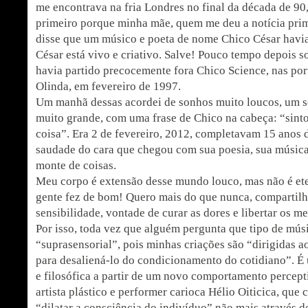
me encontrava na fria Londres no final da década de 90,
primeiro porque minha mãe, quem me deu a notícia prim
disse que um músico e poeta de nome Chico César havi
César está vivo e criativo. Salve! Pouco tempo depois 
havia partido precocemente fora Chico Science, nas por
Olinda, em fevereiro de 1997.
Um manhã dessas acordei de sonhos muito loucos, um s
muito grande, com uma frase de Chico na cabeça: “sinto
coisa”. Era 2 de fevereiro, 2012, completavam 15 anos d
saudade do cara que chegou com sua poesia, sua música
monte de coisas.
Meu corpo é extensão desse mundo louco, mas não é eter
gente fez de bom! Quero mais do que nunca, compartilha
sensibilidade, vontade de curar as dores e libertar os m
Por isso, toda vez que alguém pergunta que tipo de mús
“suprasensorial”, pois minhas criações são “dirigidas a
para desaliená-lo do condicionamento do cotidiano”. É
e filosófica a partir de um novo comportamento percept
artista plástico e performer carioca Hélio Oiticica, que
“dilatar a consciência do indivíduo” não mais através d