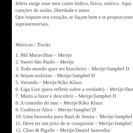
febris surge esse meu canto lúdico, lírico, onírico. Aqu
canções de união, liberdade e amor.
Que toquem seu coração, te façam bem e te proporcio
suprasensoriais.
Músicas / Tracks
1. Mil Maravilhas – Merije
2. Sweet São Paulo – Merije
3. Todo mundo quer ser brasileiro – Merije/Jamphel D
4. Sejam realistas – Merije/Jamphel D
5. Varanda – Merije/Kiko Klaus
6. Liga Lize (para refletir sobre a verdade) – Merije/Da
7. Muito a fazer e descobrir – Merije/Jamphel D
8. A caminho do mar – Merije/Kiko Klaus
9. Conhecer Alice – Merije/Jamphel D
10. Uma bossinha para Raul de Souza – Merije/Jamphel
11. Deve ter um jeito de te conquistar – Merije/Jamphel
12. Chao & Pigalle – Merije/Daniel Saavedra