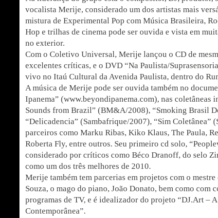
vocalista Merije, considerado um dos artistas mais vers
mistura de Experimental Pop com Música Brasileira, Roc
Hop e trilhas de cinema pode ser ouvida e vista em muit
no exterior.
Com o Coletivo Universal, Merije lançou o CD de me
excelentes críticas, e o DVD “Na Paulista/Suprasensori
vivo no Itaú Cultural da Avenida Paulista, dentro do Ru
A música de Merije pode ser ouvida também no docum
Ipanema” (www.beyondipanema.com), nas coletâneas i
Sounds from Brazil” (BM&A/2008), “Smoking Brasil D
“Delicadencia” (Sambafrique/2007), “Sim Coletânea” 
parceiros como Marku Ribas, Kiko Klaus, The Paula, Re
Roberta Fly, entre outros. Seu primeiro cd solo, “People
considerado por críticos como Béco Dranoff, do selo Z
como um dos três melhores de 2010.
Merije também tem parcerias em projetos com o mestre
Souza, o mago do piano, João Donato, bem como com c
programas de TV, e é idealizador do projeto “DJ.Art – 
Contemporânea”.