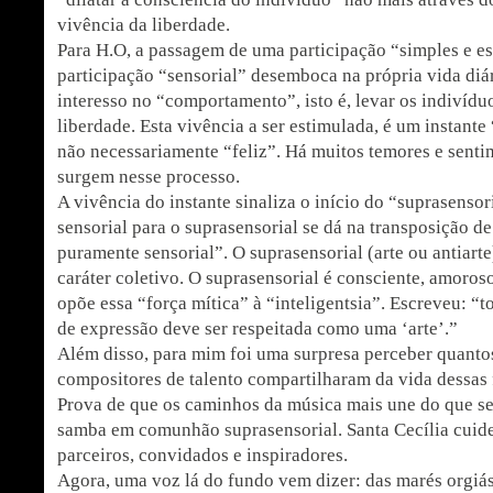
vivência da liberdade.
Para H.O, a passagem de uma participação “simples e es
participação “sensorial” desemboca na própria vida diá
interesso no “comportamento”, isto é, levar os indivídu
liberdade. Esta vivência a ser estimulada, é um instante 
não necessariamente “feliz”. Há muitos temores e sent
surgem nesse processo.
A vivência do instante sinaliza o início do “suprasenso
sensorial para o suprasensorial se dá na transposição de
puramente sensorial”. O suprasensorial (arte ou antiart
caráter coletivo. O suprasensorial é consciente, amoros
opõe essa “força mítica” à “inteligentsia”. Escreveu: “t
de expressão deve ser respeitada como uma ‘arte’.”
Além disso, para mim foi uma surpresa perceber quanto
compositores de talento compartilharam da vida dessas 
Prova de que os caminhos da música mais une do que se
samba em comunhão suprasensorial. Santa Cecília cuid
parceiros, convidados e inspiradores.
Agora, uma voz lá do fundo vem dizer: das marés orgiás