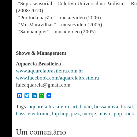
-“Suprasensorial – Coletivo Universal na Paulista” – R
(2008/2010)
-“Por toda nação” – musicvideo (2006)
-“Mil Maravilhas” – musicvideo (2005)
-“Sambampler” – musicvídeo (2005)
Shows & Management
Aquarela Brasileira
www.aquarelabrasileira.com.br
www.facebook.com/aquarelabrasileira
faleaquarela@gmail.com
Facebook
Twitter
LinkedIn
WhatsApp
Tags:
aquarela brasileira
,
art
,
baião
,
bossa nova
,
brasil
,
bass
,
electronic
,
hip hop
,
jazz
,
merije
,
music
,
pop
,
rock
,
Um comentário