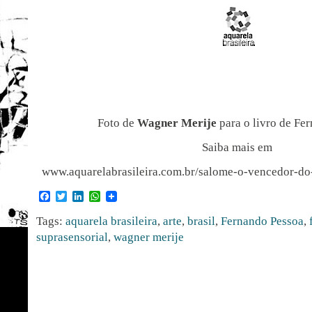
Foto de
Wagner Merije
para o livro de Fe
Saiba mais em
www.aquarelabrasileira.com.br/salome-o-vencedor-d
Facebook
Twitter
LinkedIn
WhatsApp
Tags:
aquarela brasileira
,
arte
,
brasil
,
Fernando Pessoa
,
suprasensorial
,
wagner merije