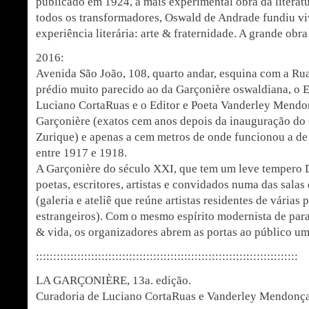
publicado em 1924, a mais experimental obra da litera
todos os transformadores, Oswald de Andrade fundiu vi
experiência literária: arte & fraternidade. A grande obra
2016:
Avenida São João, 108, quarto andar, esquina com a Ru
prédio muito parecido ao da Garçonière oswaldiana, o E
Luciano CortaRuas e o Editor e Poeta Vanderley Mend
Garçonière (exatos cem anos depois da inauguração do 
Zurique) e apenas a cem metros de onde funcionou a d
entre 1917 e 1918.
A Garçonière do século XXI, que tem um leve tempero 
poetas, escritores, artistas e convidados numa das sala
(galeria e ateliê que reúne artistas residentes de várias p
estrangeiros). Com o mesmo espírito modernista de para
& vida, os organizadores abrem as portas ao público um
::::::::::::::::::::::::::
::::::::::::::::::::::::::
::::::::::::::::::::::::
LA GARÇONIÈRE, 13a. edição.
Curadoria de Luciano CortaRuas e Vanderley Mendonç