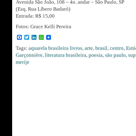
Avenida São João, 108 – 4o. andar – São Paulo, SP
(Esq. Rua Líbero Badaró)
Entrada: R$ 15,00
Fotos: Grace Kelli Pereira
Facebook
Twitter
LinkedIn
WhatsApp
Tags:
aquarela brasileira livros
,
arte
,
brasil
,
centro
,
Estú
Garçonnière
,
literatura brasileira
,
poesia
,
são paulo
,
sup
merije