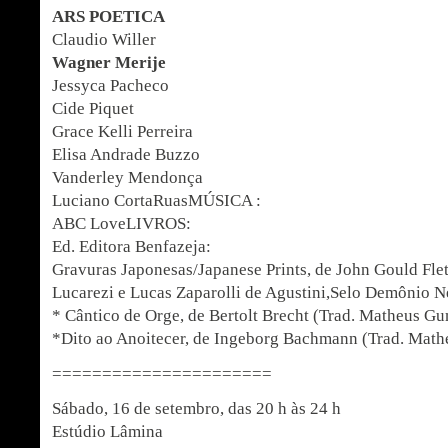
ARS POETICA
Claudio Willer
Wagner Merije
Jessyca Pacheco
Cide Piquet
Grace Kelli Perreira
Elisa Andrade Buzzo
Vanderley Mendonça
Luciano CortaRuasMÚSICA :
ABC LoveLIVROS:
Ed. Editora Benfazeja:
Gravuras Japonesas/Japanese Prints, de John Gould Fle
Lucarezi e Lucas Zaparolli de Agustini,Selo Demônio N
* Cântico de Orge, de Bertolt Brecht (Trad. Matheus G
*Dito ao Anoitecer, de Ingeborg Bachmann (Trad. Mat
======================
Sábado, 16 de setembro, das 20 h às 24 h
Estúdio Lâmina