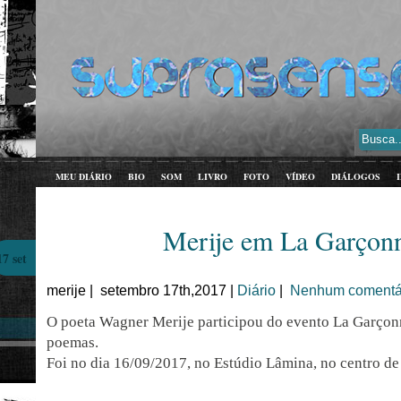
MEU DIÁRIO
BIO
SOM
LIVRO
FOTO
VÍDEO
DIÁLOGOS
Merije em La Garçonn
17 set
merije | setembro 17th,2017 |
Diário
|
Nenhum comentár
O poeta Wagner Merije participou do evento La Garçon
poemas.
Foi no dia 16/09/2017, no Estúdio Lâmina, no centro de