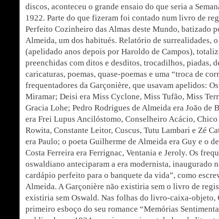
discos, aconteceu o grande ensaio do que seria a Sema
1922. Parte do que fizeram foi contado num livro de reg
Perfeito Cozinheiro das Almas deste Mundo, batizado p
Almeida, um dos habitués. Relatório de surrealidades, o
(apelidado anos depois por Haroldo de Campos), totali
preenchidas com ditos e desditos, trocadilhos, piadas, d
caricaturas, poemas, quase-poemas e uma “troca de cor
frequentadores da Garçonière, que usavam apelidos: Os
Miramar; Deisi era Miss Cyclone, Miss Tufão, Miss Ter
Gracia Lohe; Pedro Rodrigues de Almeida era João de 
era Frei Lupus Ancilóstomo, Conselheiro Acácio, Chico
Rowita, Constante Leitor, Cuscus, Tutu Lambari e Zé Cat
era Paulo; o poeta Guilherme de Almeida era Guy e o de
Costa Ferreira era Ferrignac, Ventania e Jeroly. Os freq
oswaldiano anteciparam a era modernista, inaugurado na
cardápio perfeito para o banquete da vida”, como escr
Almeida. A Garçonière não existiria sem o livro de regi
existiria sem Oswald. Nas folhas do livro-caixa-objeto
primeiro esboço do seu romance “Memórias Sentimenta