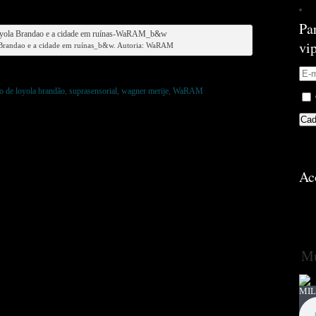
Pa
vi
 Brandao e a cidade em ruínas_b&w. Autoria: WaRAM
io de loyola brandão
,
suprasensorial
,
wagner merije
,
WaRAM
Ac
Mú
MIL