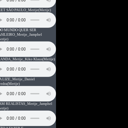
ET SÃO PAULO_Merije
(Merije)
O MUNDO QUER SER
SILEIRO_Merije_Jamphel
erije)
ANDA_Merije_Kiko Klaus
(Merije)
A LIZE_Merije_Daniel
vedra
(Merije)
AM REALISTAS_Merije_Jamphel
erije)