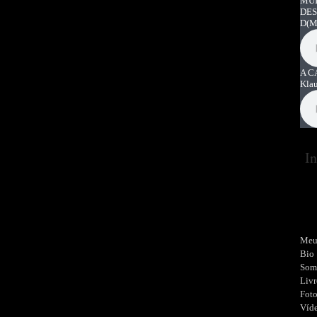
MUI
DES
D
(M
A C
Kla
In
Meu
Bio
Som
Livr
Fot
Víd