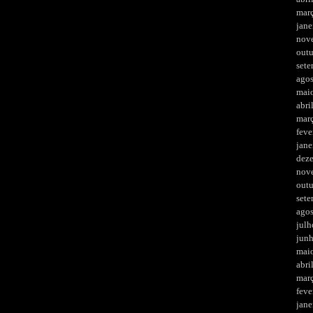
mar
jane
nov
out
set
ago
mai
abri
mar
feve
jane
dez
nov
out
set
ago
julh
jun
mai
abri
mar
feve
jane