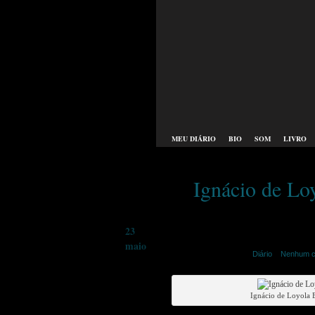
MEU DIÁRIO
BIO
SOM
LIVRO
Ignácio de Lo
23
maio
merije | maio 23rd,2023 |
Diário
|
Nenhum c
Ignácio de Loyola 