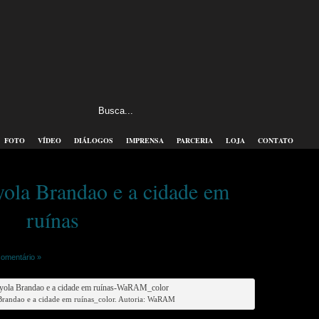
FOTO
VÍDEO
DIÁLOGOS
IMPRENSA
PARCERIA
LOJA
CONTATO
yola Brandao e a cidade em
ruínas
omentário »
Brandao e a cidade em ruínas_color. Autoria: WaRAM