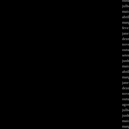
out
julh
mai
abri
mar
feve
jane
dez
nov
out
set
jun
mai
abri
mar
jane
dez
nov
out
ago
julh
jun
mai
mar