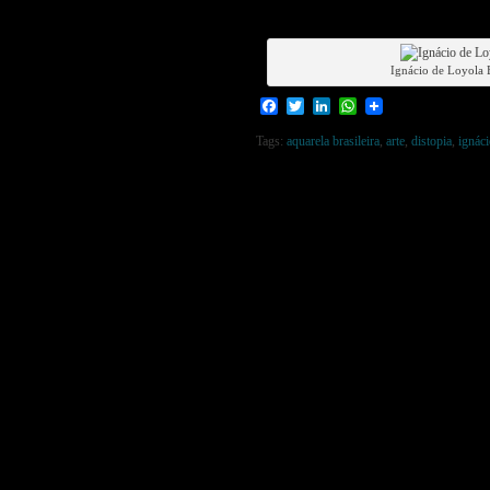
Ignácio de Loyola
Facebook
Twitter
LinkedIn
WhatsApp
Tags:
aquarela brasileira
,
arte
,
distopia
,
ignác