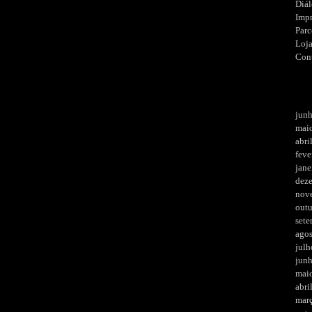
Diá
Imp
Parc
Loj
Con
jun
mai
abri
feve
jane
dez
nov
out
set
ago
julh
jun
mai
abri
mar