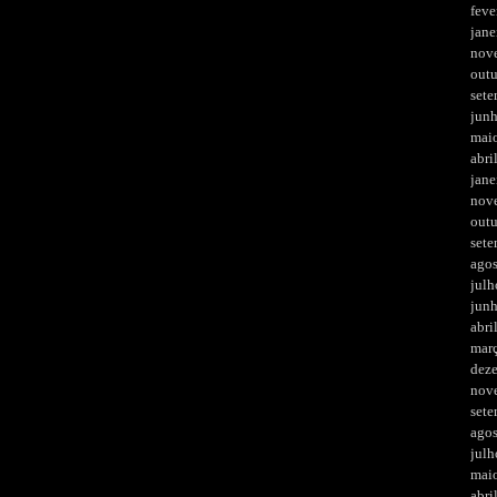
feve
jane
nov
out
set
jun
mai
abri
jane
nov
out
set
ago
julh
jun
abri
mar
dez
nov
set
ago
julh
mai
abri