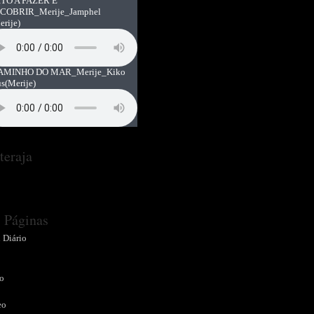
TO A FAZER E
COBRIR_Merije_Jamphel
erije)
AMINHO DO MAR_Merije_Kiko
us
(Merije)
teraja
Páginas
 Diário
o
o
eo