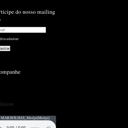
rticipe do nosso mailing
p
descadastrar
ompanhe
sicas
 MARAVILHAS_Merije
(Merije)