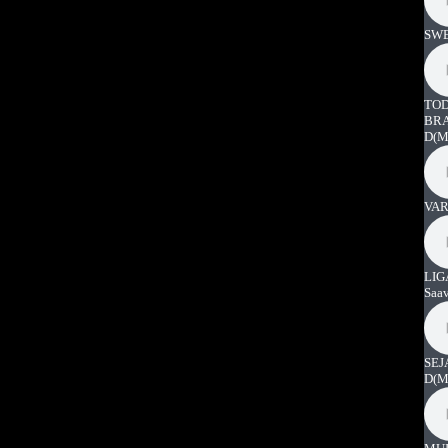
SWE
TOD
BRA
D
(M
VAR
LIG
Saa
SEJ
D
(M