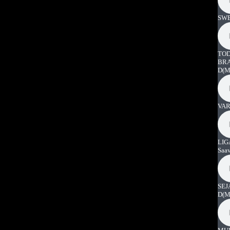
SWE
TOD
BRA
D
(M
VAR
LIG
Saa
SEJ
D
(M