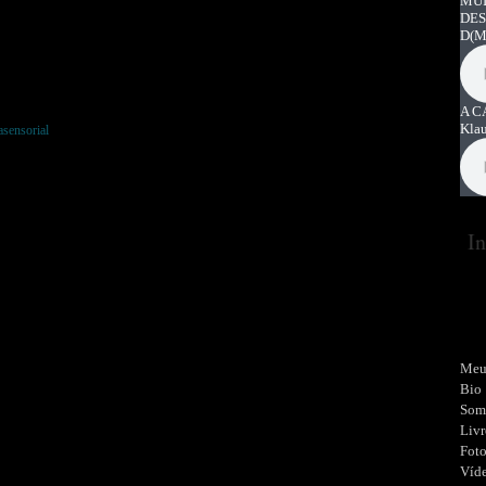
MUI
DES
D
(M
A C
Kla
asensorial
In
Meu
Bio
Som
Livr
Fot
Víd