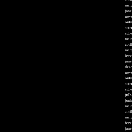
mar
jane
nov
out
set
ago
mai
abri
mar
feve
jane
dez
nov
out
set
ago
julh
jun
mai
abri
mar
feve
jane