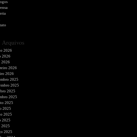
logos
rensa
eria
a
tato
Arquivos
ho 2026
o 2026
l 2026
reiro 2026
iro 2026
embro 2025
embro 2025
ubro 2025
embro 2025
sto 2025
o 2025
ho 2025
o 2025
l 2025
ço 2025