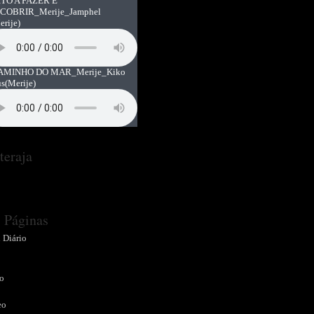
TO A FAZER E
COBRIR_Merije_Jamphel
erije)
AMINHO DO MAR_Merije_Kiko
us
(Merije)
teraja
Páginas
 Diário
o
o
eo