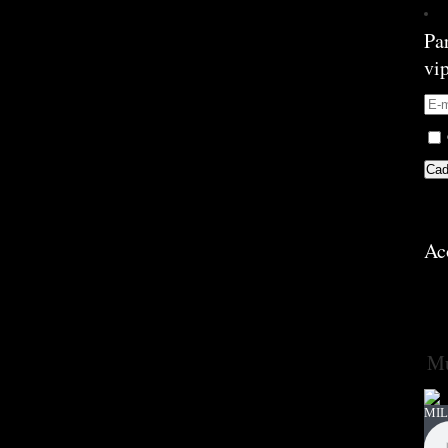
Pa
vi
Ac
Mú
MIL