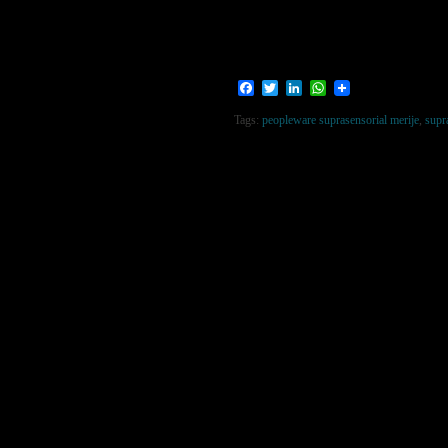
Facebook
Twitter
LinkedIn
WhatsApp
Tags:
peopleware suprasensorial merije
,
supr