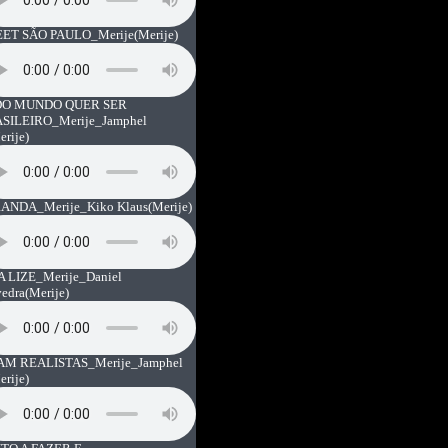
ET SÃO PAULO_Merije
(Merije)
O MUNDO QUER SER
SILEIRO_Merije_Jamphel
erije)
ANDA_Merije_Kiko Klaus
(Merije)
A LIZE_Merije_Daniel
vedra
(Merije)
AM REALISTAS_Merije_Jamphel
erije)