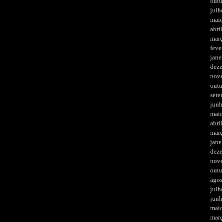
out
julh
mai
abri
mar
feve
jane
dez
nov
out
set
jun
mai
abri
mar
jane
dez
nov
out
ago
julh
jun
mai
mar