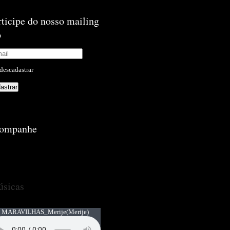
rticipe do nosso mailing
p
descadastrar
ompanhe
sicas
 MARAVILHAS_Merije
(Merije)