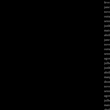
feve
jane
nov
out
set
jun
mai
abri
jane
nov
out
set
ago
julh
jun
abri
mar
dez
nov
set
ago
julh
mai
abri