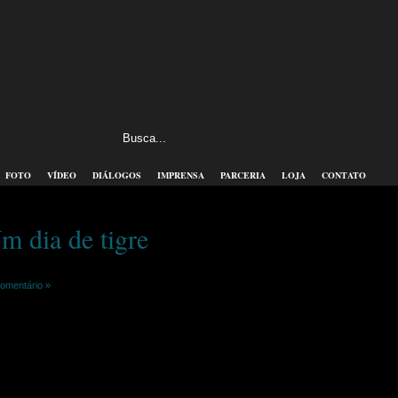
FOTO
VÍDEO
DIÁLOGOS
IMPRENSA
PARCERIA
LOJA
CONTATO
m dia de tigre
omentário »