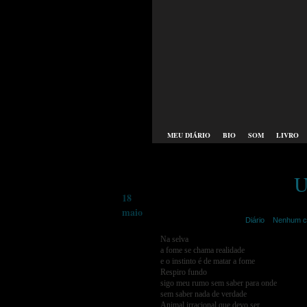
MEU DIÁRIO
BIO
SOM
LIVRO
U
18
maio
merije | maio 18th,2015 |
Diário
|
Nenhum c
Na selva
a fome se chama realidade
e o instinto é de matar a fome
Respiro fundo
sigo meu rumo sem saber para onde
sem saber nada de verdade
Animal irracional que devo ser