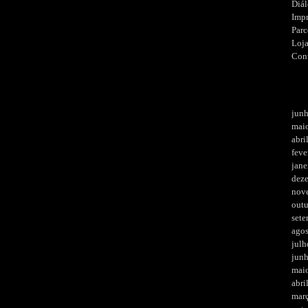
Diá
Imp
Parc
Loj
Con
jun
mai
abri
feve
jane
dez
nov
out
set
ago
julh
jun
mai
abri
mar