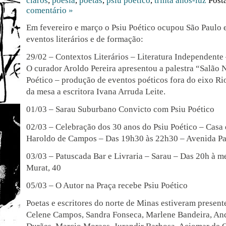
claros
,
poesia
,
poetas
,
psiu poético
,
trinta anos-luz
Post
comentário »
Em fevereiro e março o Psiu Poético ocupou São Paulo 
eventos literários e de formação:
29/02 – Contextos Literários – Literatura Independente
O curador Aroldo Pereira apresentou a palestra “Salão 
Poético – produção de eventos poéticos fora do eixo Ri
da mesa a escritora Ivana Arruda Leite.
01/03 – Sarau Suburbano Convicto com Psiu Poético
02/03 – Celebração dos 30 anos do Psiu Poético – Casa
Haroldo de Campos – Das 19h30 às 22h30 – Avenida Pau
03/03 – Patuscada Bar e Livraria – Sarau – Das 20h à m
Murat, 40
05/03 – O Autor na Praça recebe Psiu Poético
Poetas e escritores do norte de Minas estiveram presen
Celene Campos, Sandra Fonseca, Marlene Bandeira, And