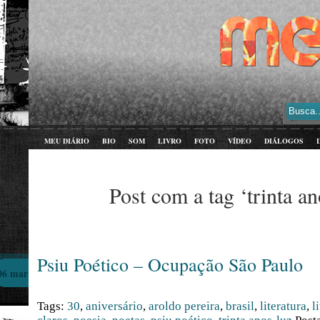
MEU DIÁRIO
BIO
SOM
LIVRO
FOTO
VÍDEO
DIÁLOGOS
Post com a tag ‘trinta an
Psiu Poético – Ocupação São Paulo
06 mar
Tags:
30
,
aniversário
,
aroldo pereira
,
brasil
,
literatura
,
l