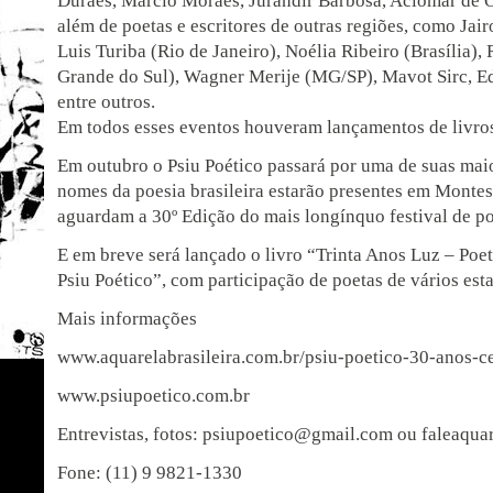
Durães, Marcio Moraes, Jurandir Barbosa, Aciomar de Ol
além de poetas e escritores de outras regiões, como Jair
Luis Turiba (Rio de Janeiro), Noélia Ribeiro (Brasília), 
Grande do Sul), Wagner Merije (MG/SP), Mavot Sirc, E
entre outros.
Em todos esses eventos houveram lançamentos de livros
Em outubro o Psiu Poético passará por uma de suas mai
nomes da poesia brasileira estarão presentes em Montes
aguardam a 30º Edição do mais longínquo festival de po
E em breve será lançado o livro “Trinta Anos Luz – Po
Psiu Poético”, com participação de poetas de vários esta
Mais informações
www.aquarelabrasileira.com.br/psiu-poetico-30-anos-c
www.psiupoetico.com.br
Entrevistas, fotos: psiupoetico@gmail.com ou faleaqu
Fone: (11) 9 9821-1330