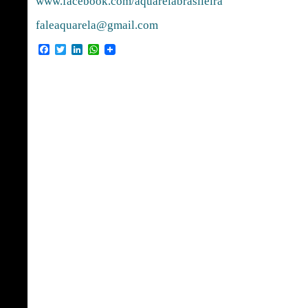
www.facebook.com/aquarelabrasileira
faleaquarela@gmail.com
Facebook
Twitter
LinkedIn
WhatsApp