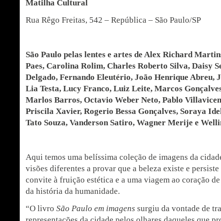
Matilha Cultural
Rua Rêgo Freitas, 542 – República – São Paulo/SP
São Paulo pelas lentes e artes de
Alex Richard Martin
Paes, Carolina Rolim, Charles Roberto Silva,
Daisy S
Delgado,
Fernando Eleutério,
João Henrique Abreu,
J
Lia Testa,
Lucy Franco,
Luiz Leite, Marcos Gonçalve
Marlos Barros, Octavio Weber Neto, Pablo Villavicen
Priscila Xavier,
Rogerio Bessa Gonçalves,
Soraya Id
Tato Souza,
Vanderson Satiro, Wagner Merije e Well
Aqui temos uma belíssima coleção de imagens da cidade
visões diferentes a provar que a beleza existe e persist
convite à fruição estética e a uma viagem ao coração d
da história da humanidade.
“O livro
São Paulo em imagens
surgiu da vontade de tra
representações da cidade pelos olhares daqueles que 