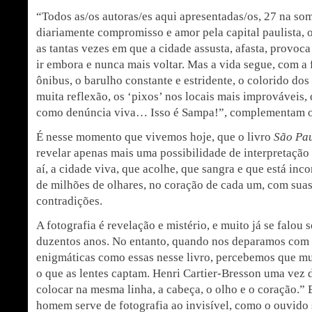
“Todos as/os autoras/es aqui apresentadas/os, 27 na s
diariamente compromisso e amor pela capital paulista, 
as tantas vezes em que a cidade assusta, afasta, provo
ir embora e nunca mais voltar. Mas a vida segue, com a
ônibus, o barulho constante e estridente, o colorido do
muita reflexão, os ‘pixos’ nos locais mais improváveis, 
como denúncia viva… Isso é Sampa!”, complementam o
É nesse momento que vivemos hoje, que o livro
São Pa
revelar apenas mais uma possibilidade de interpretação 
aí, a cidade viva, que acolhe, que sangra e que está inc
de milhões de olhares, no coração de cada um, com suas
contradições.
A fotografia é revelação e mistério, e muito já se falou s
duzentos anos. No entanto, quando nos deparamos com 
enigmáticas como essas nesse livro, percebemos que mui
o que as lentes captam. Henri Cartier-Bresson uma vez d
colocar na mesma linha, a cabeça, o olho e o coração.”
homem serve de fotografia ao invisível, como o ouvido 