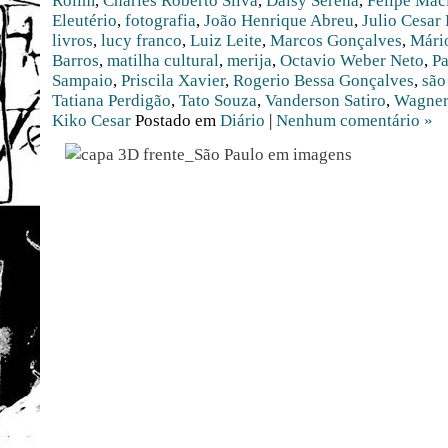
Rolim
,
Charles Roberto Silva
,
Daisy Serena
,
Felipe Mac
Eleutério
,
fotografia
,
João Henrique Abreu
,
Julio Cesar
livros
,
lucy franco
,
Luiz Leite
,
Marcos Gonçalves
,
Mário
Barros
,
matilha cultural
,
merija
,
Octavio Weber Neto
,
Pa
Sampaio
,
Priscila Xavier
,
Rogerio Bessa Gonçalves
,
são
Tatiana Perdigão
,
Tato Souza
,
Vanderson Satiro
,
Wagner
Kiko Cesar
Postado em
Diário
|
Nenhum comentário »