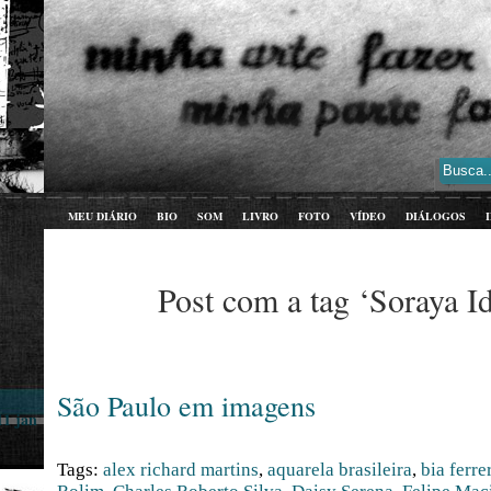
MEU DIÁRIO
BIO
SOM
LIVRO
FOTO
VÍDEO
DIÁLOGOS
Post com a tag ‘Soraya I
São Paulo em imagens
11 jan
Tags:
alex richard martins
,
aquarela brasileira
,
bia ferre