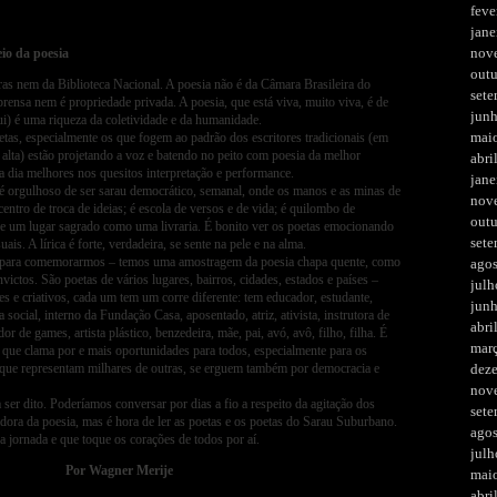
feve
jane
nov
eio da poesia
out
ras nem da Biblioteca Nacional. A poesia não é da Câmara Brasileira do
set
rensa nem é propriedade privada. A poesia, que está viva, muito viva, é de
jun
lui) é uma riqueza da coletividade e da humanidade.
mai
oetas, especialmente os que fogem ao padrão dos escritores tradicionais (em
alta) estão projetando a voz e batendo no peito com poesia da melhor
abri
da dia melhores nos quesitos interpretação e performance.
jane
 orgulhoso de ser sarau democrático, semanal, onde os manos e as minas de
nov
entro de troca de ideias; é escola de versos e de vida; é quilombo de
out
o de um lugar sagrado como uma livraria. É bonito ver os poetas emocionando
set
ais. A lírica é forte, verdadeira, se sente na pele e na alma.
ivo para comemorarmos – temos uma amostragem da poesia chapa quente, como
ago
ictos. São poetas de vários lugares, bairros, cidades, estados e países –
julh
es e criativos, cada um tem um corre diferente: tem educador, estudante,
jun
a social, interno da Fundação Casa, aposentado, atriz, ativista, instrutora de
abri
dor de games, artista plástico, benzedeira, mãe, pai, avó, avô, filho, filha. É
mar
il que clama por e mais oportunidades para todos, especialmente para os
s, que representam milhares de outras, se erguem também por democracia e
dez
nov
 ser dito. Poderíamos conversar por dias a fio a respeito da agitação dos
set
adora da poesia, mas é hora de ler as poetas e os poetas do Sarau Suburbano.
ago
 jornada e que toque os corações de todos por aí.
julh
r Merije
mai
abri