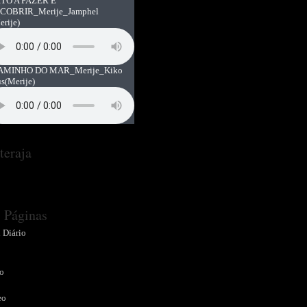
TO A FAZER E
COBRIR_Merije_Jamphel
erije)
AMINHO DO MAR_Merije_Kiko
us
(Merije)
teraja
Páginas
 Diário
o
o
eo