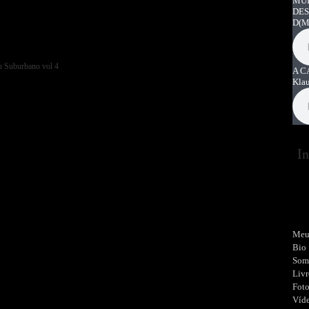
MUI
DES
D
(M
A C
Kla
In
Meu
Bio
Som
Livr
Fot
Víd