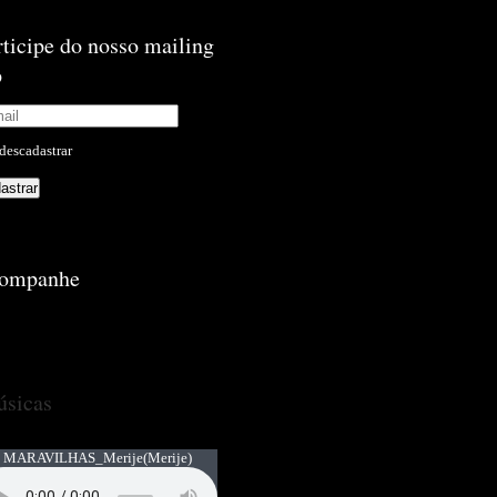
rticipe do nosso mailing
p
descadastrar
ompanhe
sicas
 MARAVILHAS_Merije
(Merije)