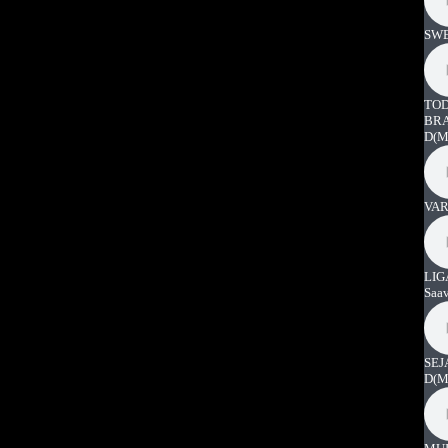
SWE
TOD
BRA
D
(M
VAR
LIG
Saa
SEJ
D
(M