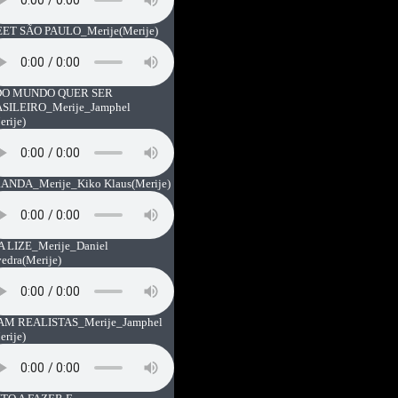
ET SÃO PAULO_Merije
(Merije)
O MUNDO QUER SER
SILEIRO_Merije_Jamphel
erije)
ANDA_Merije_Kiko Klaus
(Merije)
A LIZE_Merije_Daniel
vedra
(Merije)
AM REALISTAS_Merije_Jamphel
erije)