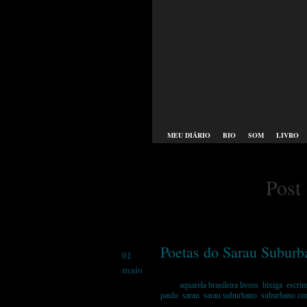
MEU DIÁRIO
BIO
SOM
LIVRO
Post
Poetas do Sarau Suburb
01
maio
Tags:
aquarela brasileira livros
,
bixiga
,
escrit
paulo
,
sarau
,
sarau suburbano
,
suburbano co