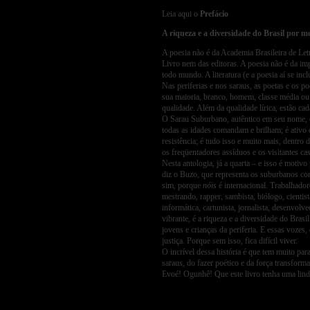
Leia aqui o
Prefácio
A riqueza e a diversidade do Brasil por m
A poesia não é da Academia Brasileira de Let
Livro nem das editoras. A poesia não é da imp
todo mundo. A literatura (e a poesia aí se inc
Nas periferias e nos saraus, as poetas e os p
sua maioria, branco, homem, classe média ou 
qualidade. Além da qualidade lírica, estão ca
O Sarau Suburbano, autêntico em seu nome, é
todas as idades comandam e brilham; é ativo c
resistência; é tudo isso e muito mais, dentr
os freqüentadores assíduos e os visitantes casu
Nesta antologia, já a quarta – e isso é mot
diz o Buzo, que representa os suburbanos conv
sim, porque
nóis
é internacional. Trabalhador
mestrando, rapper, sambista, biólogo, cientist
informática, cartunista, jornalista, desenvolve
vibrante, é a riqueza e a diversidade do Bras
jovens e crianças da periferia. E essas voze
justiça. Porque sem isso, fica difícil viver.
O incrível dessa história é que tem muito para
saraus, do fazer poético e da força transform
Evoé! Ogunhê! Que este livro tenha uma linda
Por Wagne