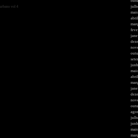
out
julh
mai
abri
mar
feve
jane
dez
nov
out
set
jun
mai
abri
mar
jane
dez
nov
out
ago
julh
jun
mai
mar