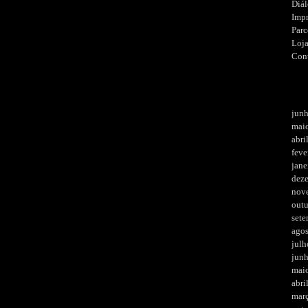
Diá
Imp
Parc
Loj
Con
jun
mai
abri
feve
jane
dez
nov
out
set
ago
julh
jun
mai
abri
mar