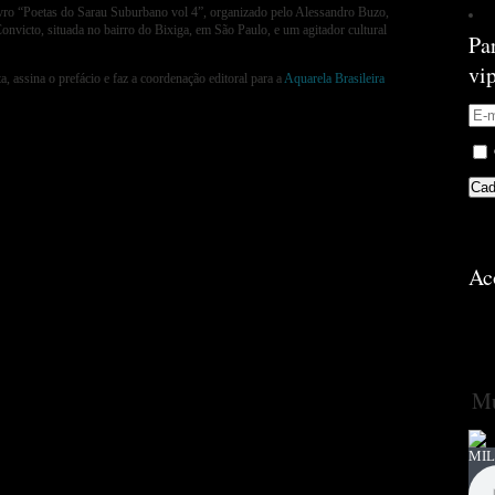
livro “Poetas do Sarau Suburbano vol 4”, organizado pelo Alessandro Buzo,
Convicto, situada no bairro do Bixiga, em São Paulo, e um agitador cultural
Pa
vi
, assina o prefácio e faz a coordenação editoral para a
Aquarela Brasileira
Ac
Mú
MIL