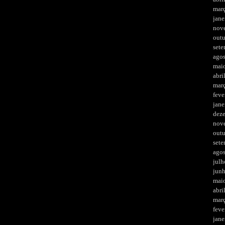
mar
jane
nov
out
set
ago
mai
abri
mar
feve
jane
dez
nov
out
set
ago
julh
jun
mai
abri
mar
feve
jane