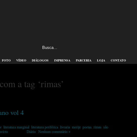
FOTO
VÍDEO
DIÁLOGOS
IMPRENSA
PARCERIA
LOJA
CONTATO
 com a tag ‘rimas’
ano vol 4
or
,
literatura marginal
,
literatura periférica
,
livraria
,
merije
,
poetas
,
rimas
,
são
nvicto
Postado em
Diário
|
Nenhum comentário »