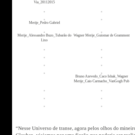
Via_20112015
Merije_Pedro Gabriel
Merije_Alessandro Buzo_Tubarão do
Wagner Merije_Guiomar de Grammont
Lixo
Bruno Azevedo_Caco Ishak_Wagner
Merije_Caio Carmacho_VanGogh Pub
“Nesse Universo de transe, agora pelos olhos do mineir