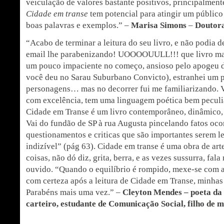
veiculação de valores bastante positivos, principalmen
Cidade em transe
tem potencial para atingir um público
boas palavras e exemplos.” –
Marisa Simons
–
Doutora
“Acabo de terminar a leitura do seu livro, e não podia d
email lhe parabenizando! UOOOOUULL!!! que livro ma
um pouco impaciente no começo, ansioso pelo apogeu d
você deu no Sarau Suburbano Convicto), estranhei um 
personagens… mas no decorrer fui me familiarizando. 
com excelência, tem uma linguagem poética bem peculia
Cidade em Transe é um livro contemporâneo, dinâmico, 
Vai do fundão de SP à rua Augusta pincelando fatos oco
questionamentos e criticas que são importantes serem le
indizível” (pág 63). Cidade em transe é uma obra de art
coisas, não dó diz, grita, berra, e as vezes sussurra, fa
ouvido. “Quando o equilíbrio é rompido, mexe-se com as
com certeza após a leitura de Cidade em Transe, minhas
Parabéns mais uma vez.” –
Cleyton Mendes – poeta da 
carteiro, estudante de Comunicação Social, filho de 