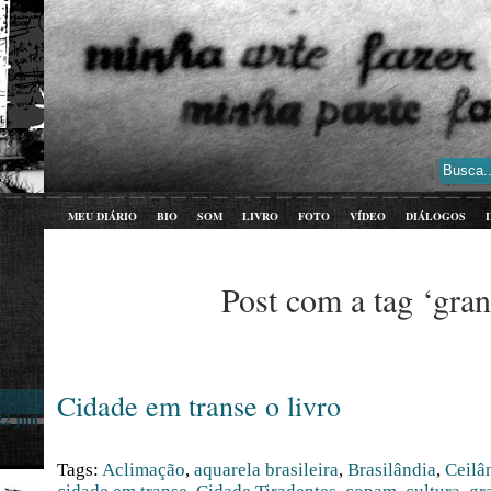
MEU DIÁRIO
BIO
SOM
LIVRO
FOTO
VÍDEO
DIÁLOGOS
Post com a tag ‘gran
Cidade em transe o livro
22 jun
Tags:
Aclimação
,
aquarela brasileira
,
Brasilândia
,
Ceilâ