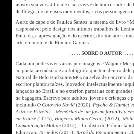
mostra sua versatilidade e sua verve de bom criador de
de fôlego, de intensos movimentos, ricos personagens e 
A arte da capa é de Paulica Santos, a mesma do livro 
responsável pelo design dos últimos trabalhos de Lenine
Emicida, a apresentação é do escritor, diretor, ator e mú
arte do miolo é de Rômulo Garcias.
……
SOBRE O AUTOR
……
Cada um pode viver vários personagens e Wagner Merije 
ao poeta, ao músico e ao fotógrafo que tem dentro dele p
Natural de Belo Horizonte/MG, na selva de concreto da 
escritor plantou raízes. Inovador, intelectualmente inqu
lançados no Brasil e no exterior, parcerias com grandes 
na bagagem. Escreve para adultos, jovens e crianças e p
incluindo
O Cotovelo Kovid
(2020),
Psyche & Hamlet v
Astros e Estrelas – Memórias de um jovem jornalista e
em transe
(2015),
Viagem a Minas Gerais
(2012),
Mobi
Comunicação Mobile
(2012) – finalista do Prêmio Jabu
Educação,
Torpedos
(2011),
Turnê do Encantamento
(20