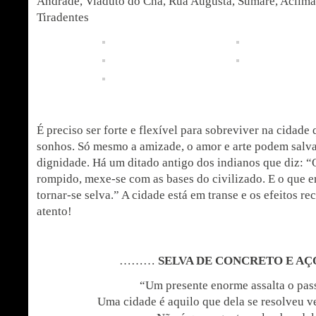
Andrade, Viaduto do Chá, Rua Augusta, Sumaré, Aclima
Tiradentes
É preciso ser forte e flexível para sobreviver na cidade
sonhos. Só mesmo a amizade, o amor e arte podem salva
dignidade. Há um ditado antigo dos indianos que diz: “
rompido, mexe-se com as bases do civilizado. E o que e
tornar-se selva.” A cidade está em transe e os efeitos r
atento!
………
SELVA DE CONCRETO E AÇ
“Um presente enorme assalta o pas
Uma cidade é aquilo que dela se resolveu v