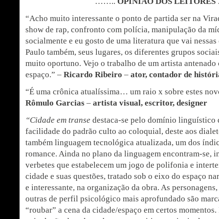
……..
OPINIÃO DOS LEITORES
“Acho muito interessante o ponto de partida ser na Virad
show de rap, confronto com polícia, manipulação da 
socialmente e eu gosto de uma literatura que vai nessas
Paulo também, seus lugares, os diferentes grupos socia
muito oportuno. Vejo o trabalho de um artista antenado
espaço.” –
Ricardo Ribeiro
–
ator, contador de históri
“É uma crônica atualíssima… um raio x sobre estes nov
Rômulo Garcias
–
artista visual, escritor, designer
“Cidade em transe
destaca-se pelo domínio linguístico 
facilidade do padrão culto ao coloquial, deste aos dialet
também linguagem tecnológica atualizada, um dos índi
romance. Ainda no plano da linguagem encontram-se, 
verbetes que estabelecem um jogo de polifonia e intert
cidade e suas questões, tratado sob o eixo do espaço n
e interessante, na organização da obra. As personagens,
outras de perfil psicológico mais aprofundado são mar
“roubar” a cena da cidade/espaço em certos momentos. 