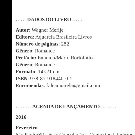
……
DADOS DO LIVRO
……
Autor
: Wagner Merije
Editora
: Aquarela Brasileira Livros
Número de páginas
: 252
Gênero
: Romance
Prefácio:
Emicida/Mário Bortolotto
Gênero
: Romance
Formato
: 14×21 cm
ISBN
: 978-85-918440-0-5
Encomendas
: faleaquarela@gmail.com
………
AGENDA DE LANÇAMENTO
………
2016
Fevereiro
São Paulo/SP – Sesc Consolação – Contextos Literários