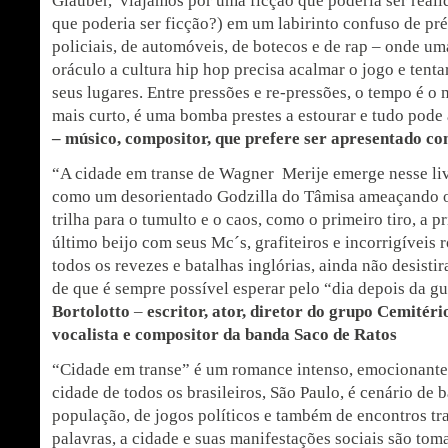
Glauber, viajamos por uma ficção que poderia ser reali
que poderia ser ficção?) em um labirinto confuso de préd
policiais, de automóveis, de botecos e de rap – onde u
oráculo a cultura hip hop precisa acalmar o jogo e tenta
seus lugares. Entre pressões e re-pressões, o tempo é o
mais curto, é uma bomba prestes a estourar e tudo pod
– músico, compositor, que prefere ser apresentado c
“A cidade em transe de Wagner Merije emerge nesse li
como um desorientado Godzilla do Tâmisa ameaçando o 
trilha para o tumulto e o caos, como o primeiro tiro, a 
último beijo com seus Mc´s, grafiteiros e incorrigíveis
todos os revezes e batalhas inglórias, ainda não desisti
de que é sempre possível esperar pelo “dia depois da gu
Bortolotto
–
escritor, ator, diretor do grupo Cemitér
vocalista e compositor da banda Saco de Ratos
“Cidade em transe” é um romance intenso, emocionante
cidade de todos os brasileiros, São Paulo, é cenário de 
população, de jogos políticos e também de encontros t
palavras, a cidade e suas manifestações sociais são to