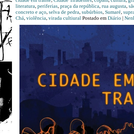
cidade em transe
,
Cidade Tiradentes
,
copam
,
cultura
,
gr
literatura
,
periferias
,
praça da república
,
rua augusta
,
sã
concreto e aço
,
selva de pedra
,
subúrbios
,
Sumaré
,
supr
Chá
,
violência
,
virada cultiural
Postado em
Diário
|
Nen