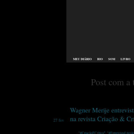
MEU DIÁRIO
BIO
SOM
LIVRO
Post com a 
Wagner Merije entrevis
na revista Criação & Cr
27 fev
Tags:
"#CriaçãoECrítica"
,
"#EntrevistaLiterár