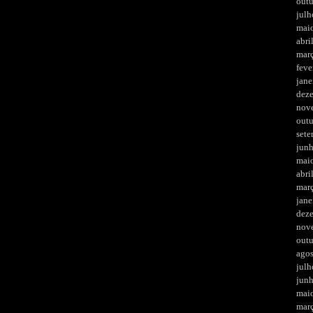
out
julh
mai
abri
mar
feve
jane
dez
nov
out
set
jun
mai
abri
mar
jane
dez
nov
out
ago
julh
jun
mai
mar