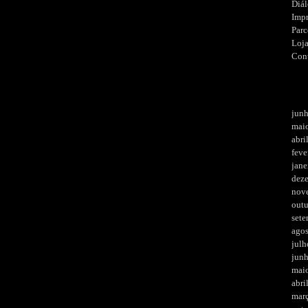
Diá
Imp
Parc
Loj
Con
jun
mai
abri
feve
jane
dez
nov
out
set
ago
julh
jun
mai
abri
mar