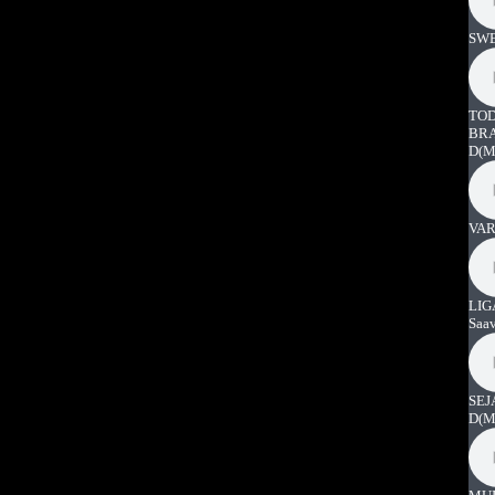
SWE
TOD
BRA
D
(M
VAR
LIG
Saa
SEJ
D
(M