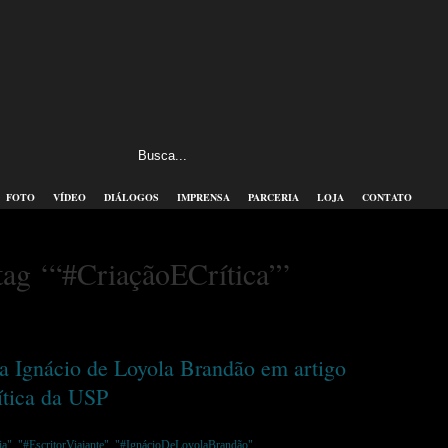
FOTO
VÍDEO
DIÁLOGOS
IMPRENSA
PARCERIA
LOJA
CONTATO
tag ‘“#CriaçãoECrítica”’
ta Ignácio de Loyola Brandão em artigo
ítica da USP
ia"
,
"#EscritorViajante"
,
"#IgnácioDeLoyolaBrandão"
,