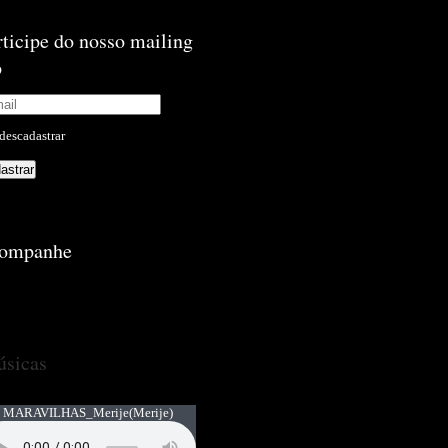
rticipe do nosso mailing
p
descadastrar
ompanhe
sicas
 MARAVILHAS_Merije
(Merije)