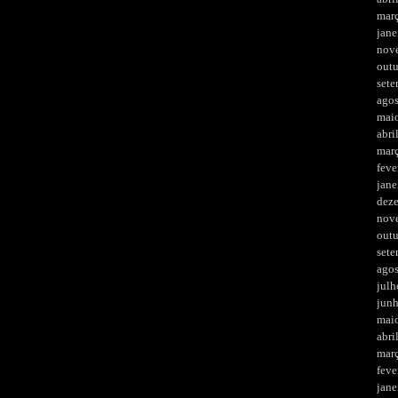
mar
jane
nov
out
set
ago
mai
abri
mar
feve
jane
dez
nov
out
set
ago
julh
jun
mai
abri
mar
feve
jane