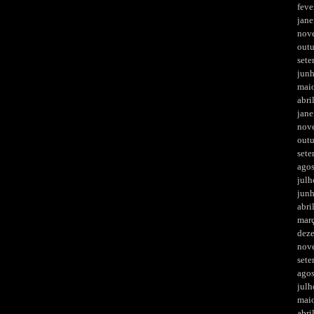
feve
jane
nov
out
set
jun
mai
abri
jane
nov
out
set
ago
julh
jun
abri
mar
dez
nov
set
ago
julh
mai
abri