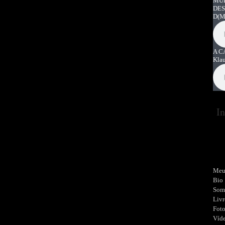
MUI
DES
D
(M
A C
Kla
In
Meu
Bio
Som
Livr
Fot
Víd