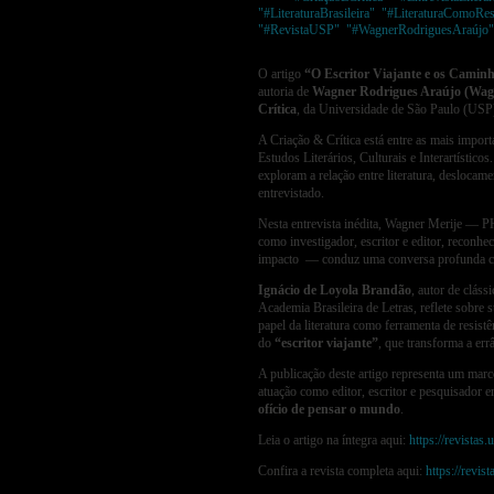
"#LiteraturaBrasileira"
,
"#LiteraturaComoRes
"#RevistaUSP"
,
"#WagnerRodriguesAraújo"
O artigo
“
O Escritor Viajante e os Caminh
autoria de
Wagner Rodrigues Araújo (Wag
Crítica
, da Universidade de São Paulo (USP
A Criação & Crítica está entre as mais import
Estudos Literários, Culturais e Interartísticos.
exploram a relação entre literatura, deslocame
entrevistado.
Nesta entrevista inédita, Wagner Merije — 
como investigador, escritor e editor, reconhe
impacto — conduz uma conversa profunda com
Ignácio de Loyola Brandão
, autor de clás
Academia Brasileira de Letras, reflete sobre 
papel da literatura como ferramenta de resist
do
“
escritor viajante”
, que transforma a errâ
A publicação deste artigo representa um marco
atuação como editor, escritor e pesquisador 
ofício de pensar o mundo
.
Leia o artigo na íntegra aqui:
https://revistas
Confira a revista completa aqui:
https://revis