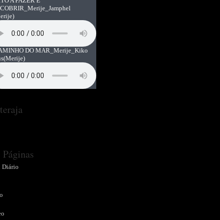
TO A FAZER E
COBRIR_Merije_Jamphel
erije)
AMINHO DO MAR_Merije_Kiko
us
(Merije)
teraja
Páginas
 Diário
o
o
eo