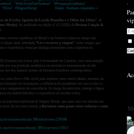
istência"
,
"#NãoVerásPaísNenhum"
,
"#PesquisaAcadêmica"
,
,
"#Zero"
,
#WagnerMerije
Postado em
Diário
|
Nenhum comentário »
Pa
vi
os da Escrita: Ignácio de Loyola Brandão e o Ofício das Ideias”
, de
ner Merije)
, foi publicado na edição nº 43 (2026) da
Revista Criação &
).
antes revistas científicas do Brasil e da América Latina no campo dos
 A edição atual, intitulada
“
Ler e escrever a viagem”
, reúne artigos que
nto e experiência, tema que dialoga diretamente com a trajetória do
PHD (Doutor) em Letras pela Universidade de Coimbra, com vasta atuação
cido por sua produção acadêmica em periódicos internacionais de alto
 um dos maiores nomes da literatura brasileira contemporânea.
Ac
sicos como
Zero
e
Não verás país nenhum
, entre outros títulos, membro da
sua formação em Araraquara, a influência do jornalismo em sua escrita e o
ência e alargamento de consciência. Ao longo da entrevista, emerge a figura
ncia em matéria literária e a experiência em lucidez crítica.
 na trajetória intelectual de Wagner Merije, que mais uma vez articula sua
em torno de um tema central:
a literatura como ponte entre culturas e como
Mú
.usp.br/criacaoecritica/pt_BR/article/view/239308
MIL
tas.usp.br/criacaoecritica/pt_BR/issue/view/13913