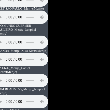
ET SÃO PAULO_Merije
(Merije)
O MUNDO QUER SER
SILEIRO_Merije_Jamphel
erije)
ANDA_Merije_Kiko Klaus
(Merije)
A LIZE_Merije_Daniel
vedra
(Merije)
AM REALISTAS_Merije_Jamphel
erije)