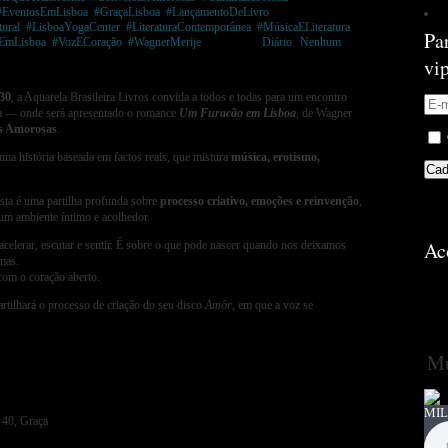
#EventosEmLisboa
,
#GraçaLisboa
,
#LançamentoDeLivro
,
ural
,
#LisboaYogaCenter
,
#LiteraturaContemporânea
,
#MúsicaELiteratura
,
Pa
EmLisboa
,
#VozECoração
,
#WagnerMerije
Postado em
Diário
|
Nenhum
vi
30
, a Aquarela Brasileira Livros convida a todos e todas para um encontro
a — onde será apresentado o romance
Um Furacão em Lisboa
, de Wagner
s Amorosas
.
a história baseada em factos reais, que mistura
música, erotismo,
sta é uma partilha profunda sobre
processo criativo, emoções e reinvenção
,
m ambiente íntimo e acolhedor.
Ac
celerar, escutar e sentir. É sobre o que pode nascer quando nos deixamos
mas.
com o coração aberto.
rtilhará o processo de criação do seu disco
Amôr
, em que a voz se
Mú
MIL
 40, Graça