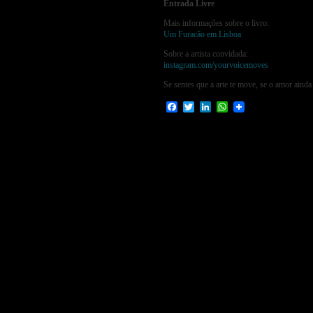
Entrada Livre
Mais informações sobre o livro:
Um Furacão em Lisboa
Sobre a artista convidada:
instagram.com/yourvoicemoves
Se sentes que a arte te move, se o amor aind
Facebook
Twitter
LinkedIn
WhatsApp