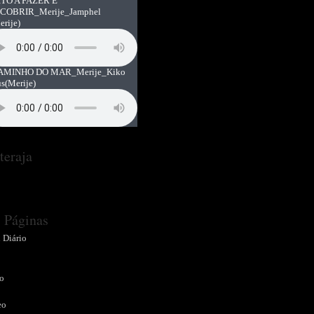
TO A FAZER E
COBRIR_Merije_Jamphel
erije)
AMINHO DO MAR_Merije_Kiko
us
(Merije)
teraja
Páginas
 Diário
o
o
eo