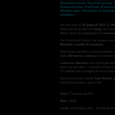
#EncontroComAutor
,
#EscreverComAmor
,
#LeitoresDeLisboa
,
#LerÉAmar
,
#LisboaCult
#PartilhaCriativa
,
#PoesiaViva
,
#UmFuracão
comentário »
Na sexta-feira,
27 de junho de 2025
, às
19h
muito especial no bairro da
Graça
, em Lisbo
Merije, dentro da programação do
Conversa
Um Furacão em Lisboa
é um romance com um
liberdade e o poder de recomeçar
.
Mais do que uma leitura ou um lançamento, e
onde a
literatura e a música
se encontram nu
Conversas Amorosas
é um convite para desa
atravessar pelo amor — em todas as suas for
E é também sobre a coragem de viver e criar 
Na mesma ocasião, a artista
Anna Kirsten
pa
transforma em ponte, corpo e cura.
Data:
27 de junho de 2025
Hora:
19h30
Local:
Lisboa Yoga Center – Rua das Beatas