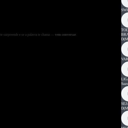
SWE
TOD
BRA
a te surpreende e se a palavra te chama —
vem conversar
.
D
(M
VAR
LIG
Saa
SEJ
D
(M