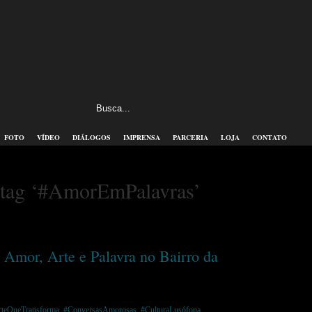
FOTO
VÍDEO
DIÁLOGOS
IMPRENSA
PARCERIA
LOJA
CONTATO
 tag ‘#AmorEmPalavras’
Amor, Arte e Palavra no Bairro da
teQueTransforma
,
#ConversasAmorosas
,
#CulturaLusófona
,