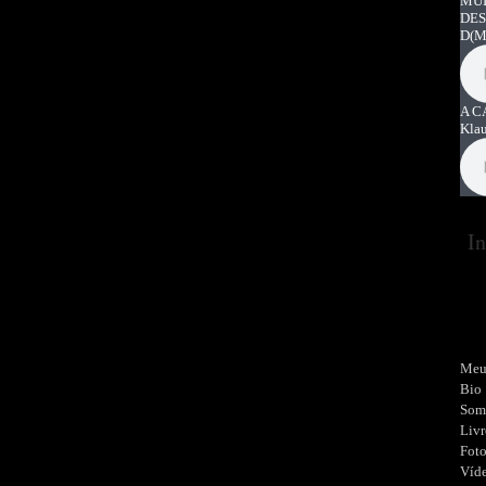
MUI
DES
D
(M
A C
Kla
In
Meu
Bio
Som
Livr
Fot
Víd