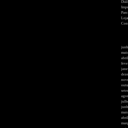
Diá
Imp
Parc
Loj
Con
jun
mai
abri
feve
jane
dez
nov
out
set
ago
julh
jun
mai
abri
mar