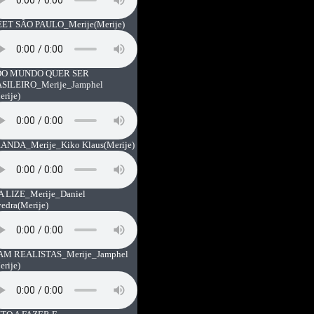
ET SÃO PAULO_Merije
(Merije)
O MUNDO QUER SER
SILEIRO_Merije_Jamphel
erije)
ANDA_Merije_Kiko Klaus
(Merije)
A LIZE_Merije_Daniel
vedra
(Merije)
AM REALISTAS_Merije_Jamphel
erije)