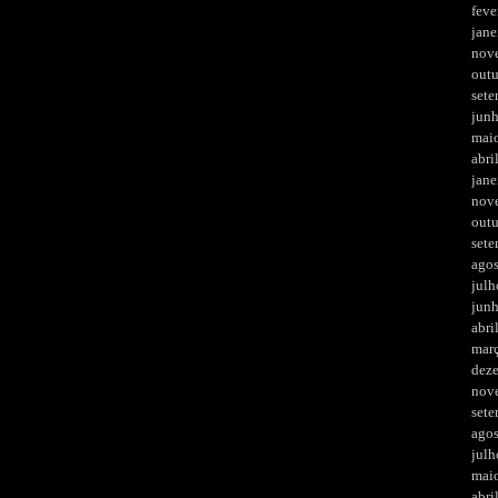
feve
jane
nov
out
set
jun
mai
abri
jane
nov
out
set
ago
julh
jun
abri
mar
dez
nov
set
ago
julh
mai
abri