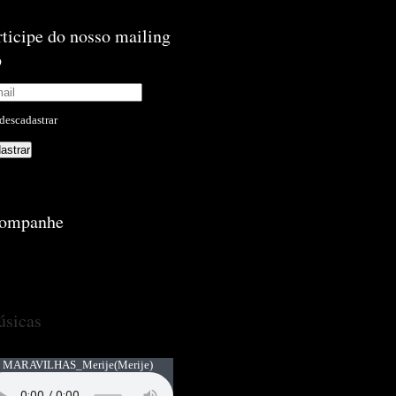
rticipe do nosso mailing
p
descadastrar
ompanhe
sicas
 MARAVILHAS_Merije
(Merije)