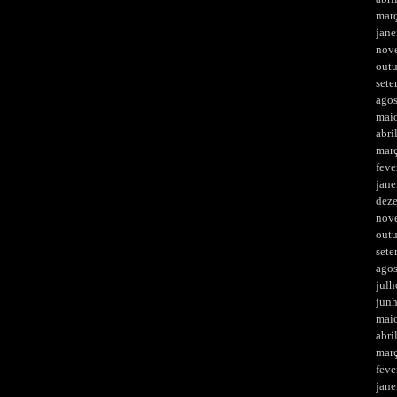
mar
jane
nov
out
set
ago
mai
abri
mar
feve
jane
dez
nov
out
set
ago
julh
jun
mai
abri
mar
feve
jane