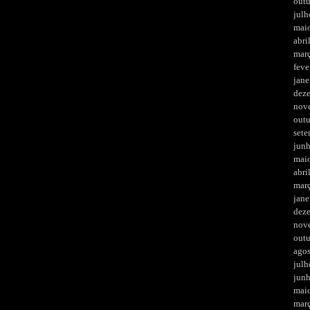
out
julh
mai
abri
mar
feve
jane
dez
nov
out
set
jun
mai
abri
mar
jane
dez
nov
out
ago
julh
jun
mai
mar