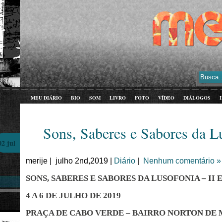
MEU DIÁRIO
BIO
SOM
LIVRO
FOTO
VÍDEO
DIÁLOGOS
Sons, Saberes e Sabores da Lu
02 jul
merije | julho 2nd,2019 |
Diário
|
Nenhum comentário »
SONS, SABERES E SABORES DA LUSOFONIA – II
4 A 6 DE JULHO DE 2019
PRAÇA DE CABO VERDE – BAIRRO NORTON DE