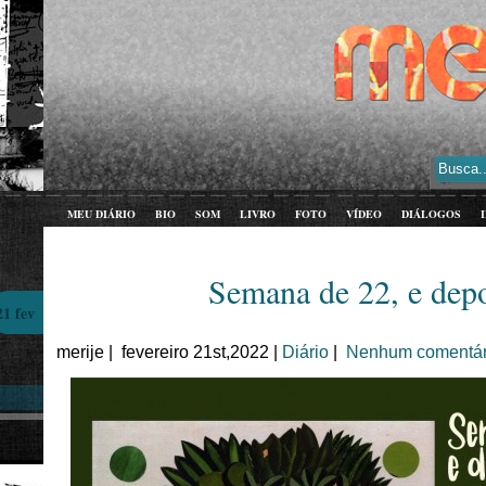
MEU DIÁRIO
BIO
SOM
LIVRO
FOTO
VÍDEO
DIÁLOGOS
Semana de 22, e dep
21 fev
merije | fevereiro 21st,2022 |
Diário
|
Nenhum comentár