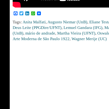
Facebook
Twitter
LinkedIn
WhatsApp
Tags:
Anita Malfati
,
Augusto Niemar (UnB)
,
Eliane Tes
Deus Leite (PPGDire/UFNT)
,
Lemuel Gandara (IFG)
,
Ma
(UnB)
,
mário de andrade
,
Martha Vieira (UFNT)
,
Oswal
Arte Moderna de São Paulo 1922
,
Wagner Merije (UC)