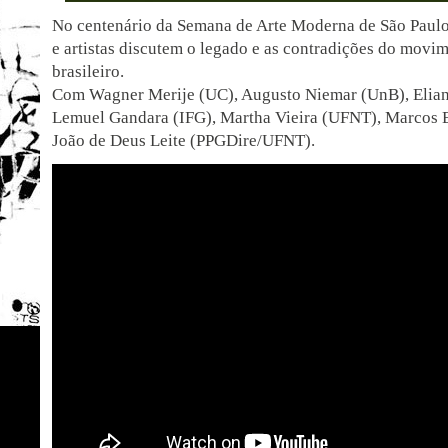
No centenário da Semana de Arte Moderna de São Paulo,
e artistas discutem o legado e as contradições do movi
brasileiro.
Com Wagner Merije (UC), Augusto Niemar (UnB), Elia
Lemuel Gandara (IFG), Martha Vieira (UFNT), Marcos E
João de Deus Leite (PPGDire/UFNT).