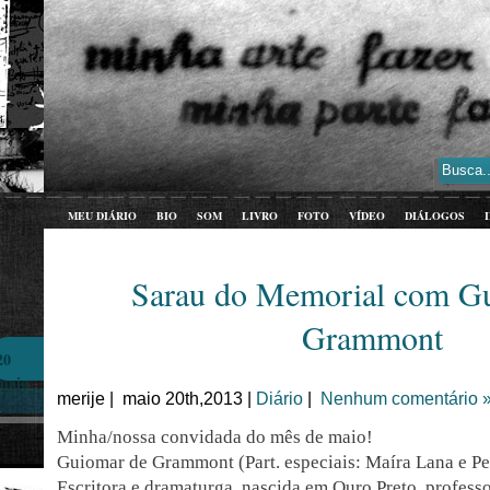
MEU DIÁRIO
BIO
SOM
LIVRO
FOTO
VÍDEO
DIÁLOGOS
Sarau do Memorial com G
Grammont
20
maio
merije | maio 20th,2013 |
Diário
|
Nenhum comentário 
Minha/nossa convidada do mês de maio!
Guiomar de Grammont (Part. especiais: Maíra Lana e 
Escritora e dramaturga, nascida em Ouro Preto, professo