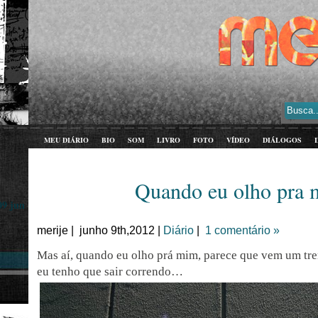
MEU DIÁRIO
BIO
SOM
LIVRO
FOTO
VÍDEO
DIÁLOGOS
Quando eu olho pra
09 jun
merije | junho 9th,2012 |
Diário
|
1 comentário »
Mas aí, quando eu olho prá mim, parece que vem um tr
eu tenho que sair correndo…