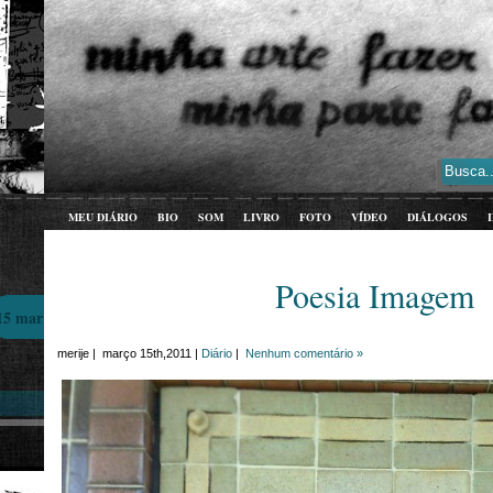
MEU DIÁRIO
BIO
SOM
LIVRO
FOTO
VÍDEO
DIÁLOGOS
Poesia Imagem
15 mar
merije | março 15th,2011 |
Diário
|
Nenhum comentário »