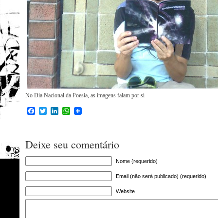
No Dia Nacional da Poesia, as imagens falam por si
Facebook
Twitter
LinkedIn
WhatsApp
Deixe seu comentário
Nome (requerido)
Email (não será publicado) (requerido)
Website